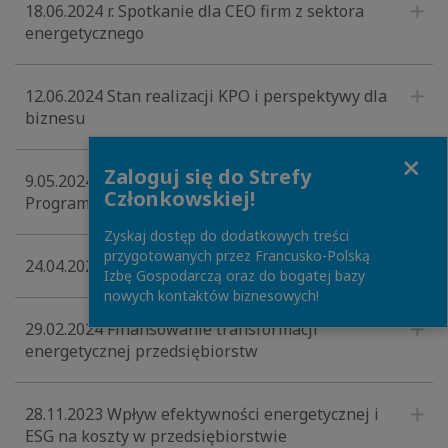
18.06.2024 r. Spotkanie dla CEO firm z sektora
energetycznego
12.06.2024 Stan realizacji KPO i perspektywy dla
biznesu
Close
Zaloguj się do Strefy
9.05.2024 Finansowanie badań i innowacji z
Członkowskiej!
Programu UE Horyzont Europa
Zyskaj dostęp do dodatkowych treści
przygotowanych przez Francusko-Polską
24.04.2024 Wodór w transformacji energetycznej
Izbę Gospodarczą oraz do bogatej bazy
nowych kontaktów biznesowych!
29.02.2024 Finansowanie transformacji
energetycznej przedsiębiorstw
28.11.2023 Wpływ efektywności energetycznej i
ESG na koszty w przedsiębiorstwie