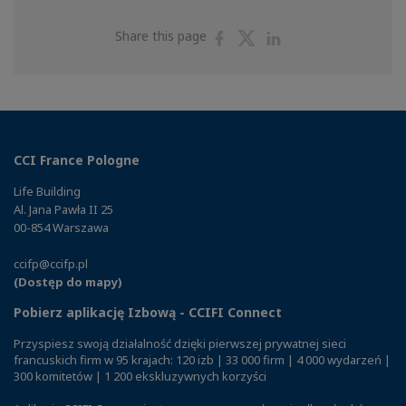
Share
Share
Share
Share this page
on
on
on
Facebook
Twitter
Linkedin
CCI France Pologne
Life Building
Al. Jana Pawła II 25
00-854 Warszawa
ccifp@ccifp.pl
(Dostęp do mapy)
Pobierz aplikację Izbową - CCIFI Connect
Przyspiesz swoją działalność dzięki pierwszej prywatnej sieci
francuskich firm w 95 krajach: 120 izb | 33 000 firm | 4 000 wydarzeń |
300 komitetów | 1 200 ekskluzywnych korzyści