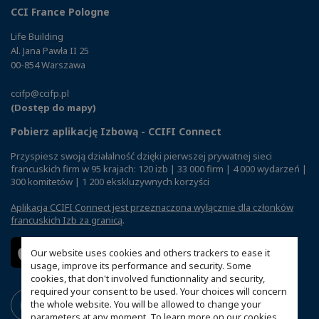
CCI France Pologne
Life Building
Al. Jana Pawła II 25
00-854 Warszawa
ccifp@ccifp.pl
(Dostęp do mapy)
Pobierz aplikację Izbową - CCIFI Connect
Przyspiesz swoją działalność dzięki pierwszej prywatnej sieci
francuskich firm w 95 krajach: 120 izb | 33 000 firm | 4 000 wydarzeń |
300 komitetów | 1 200 ekskluzywnych korzyści
Aplikacja CCIFI Connect jest przeznaczona wyłącznie dla członków
francuskich Izb za granicą
.
Our website uses cookies and others trackers to ease it
usage, improve its performance and security. Some
cookies, that don't involved functionnality and security,
required your consent to be used. Your choices will concern
the whole website. You will be allowed to change your
parameters at any moment. To learn more on our cookies