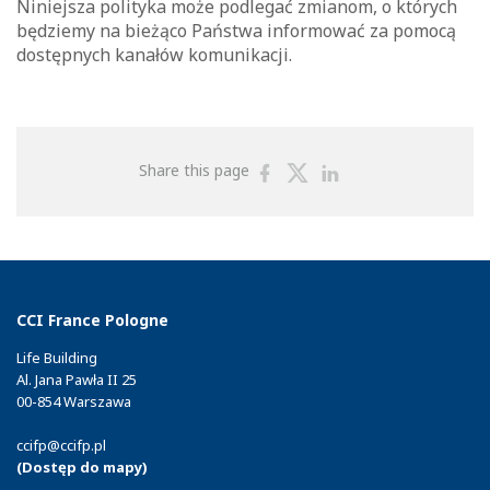
Niniejsza polityka może podlegać zmianom, o których
będziemy na bieżąco Państwa informować za pomocą
dostępnych kanałów komunikacji.
Share
Share
Share
Share this page
on
on
on
Facebook
Twitter
Linkedin
CCI France Pologne
Life Building
Al. Jana Pawła II 25
00-854 Warszawa
ccifp@ccifp.pl
(Dostęp do mapy)