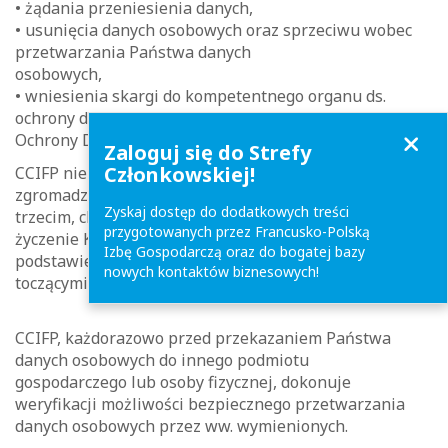
• żądania przeniesienia danych,
• usunięcia danych osobowych oraz sprzeciwu wobec
przetwarzania Państwa danych
osobowych,
• wniesienia skargi do kompetentnego organu ds.
ochrony danych osobowych (Prezes Urzędu
Close
Ochrony Danych Osobowych).
Zaloguj się do Strefy
Członkowskiej!
CCIFP nie przekazuje, nie sprzedaje ani nie użycza
zgromadzonych danych osobowych Klientów osobom
Zyskaj dostęp do dodatkowych treści
trzecim, chyba że dzieje się to za wyraźną zgodą lub na
przygotowanych przez Francusko-Polską
życzenie Klienta albo na żądanie uprawnionych na
Izbę Gospodarczą oraz do bogatej bazy
podstawie prawa organów państwa w związku z
nowych kontaktów biznesowych!
toczącymi się postępowaniami.
CCIFP, każdorazowo przed przekazaniem Państwa
danych osobowych do innego podmiotu
gospodarczego lub osoby fizycznej, dokonuje
weryfikacji możliwości bezpiecznego przetwarzania
danych osobowych przez ww. wymienionych.