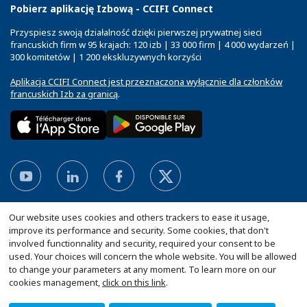
Pobierz aplikację Izbową - CCIFI Connect
Przyspiesz swoją działalność dzięki pierwszej prywatnej sieci
francuskich firm w 95 krajach: 120 izb | 33 000 firm | 4 000 wydarzeń |
300 komitetów | 1 200 ekskluzywnych korzyści
Aplikacja CCIFI Connect jest przeznaczona wyłącznie dla członków
francuskich Izb za granicą
.
Our website uses cookies and others trackers to ease it usage,
improve its performance and security. Some cookies, that don't
involved functionnality and security, required your consent to be
used. Your choices will concern the whole website. You will be allowed
to change your parameters at any moment. To learn more on our
Mapa witryny
Polityka prywatności
Statut CCIFP
cookies management,
click on this link
.
Dopasuj swoje ustawienia cookies