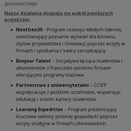
gospodarczego.
Nasze działania skupiają się wokół poniższych
projektów:
NextGen30
- Program rozwoju młodych liderów,
umożliwiający poznanie wyzwań dla biznesu,
stylów przywództwa i innowacji poprzez wizyty w
firmach i spotkania z kadrą zarządzającą.
Bonjour Talent
– Inicjatywa łącząca studentów i
absolwentów z francusko-polskimi firmami
oferującymi programy stażowe.
Partnerstwo z uniwersytetami
– CCIFP
współpracuje z polskimi uczelniami, wspierając
edukację i ścieżki kariery studentów.
Learning Expedition
– Program prezentujący
kluczowe sektory polskiej gospodarki poprzez
wizyty studyjne w firmach członkowskich.