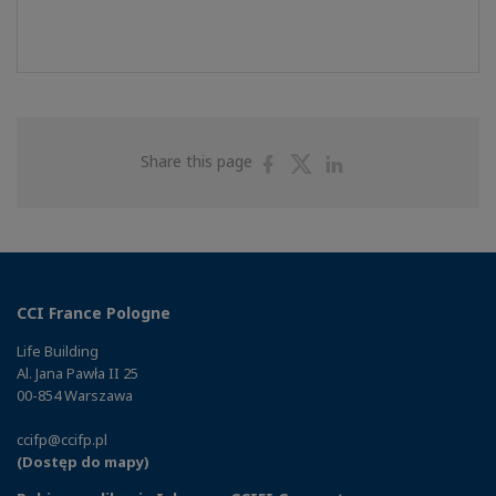
Share
Share
Share
Share this page
on
on
on
Facebook
Twitter
Linkedin
CCI France Pologne
Life Building
Al. Jana Pawła II 25
00-854 Warszawa
ccifp@ccifp.pl
(Dostęp do mapy)