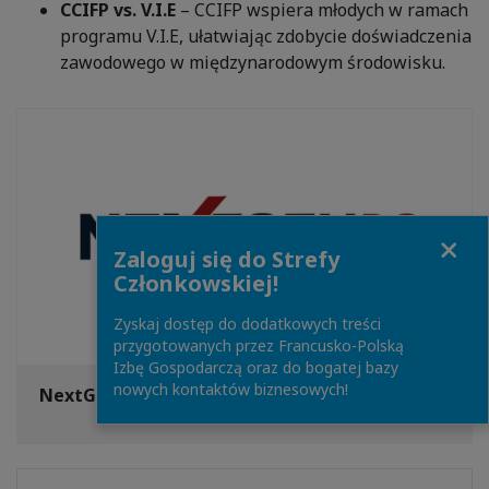
CCIFP vs. V.I.E
– CCIFP wspiera młodych w ramach
programu V.I.E, ułatwiając zdobycie doświadczenia
zawodowego w międzynarodowym środowisku.
Close
Zaloguj się do Strefy
Członkowskiej!
Zyskaj dostęp do dodatkowych treści
przygotowanych przez Francusko-Polską
Izbę Gospodarczą oraz do bogatej bazy
nowych kontaktów biznesowych!
NextGen30 – CCIFP Young Leaders Program