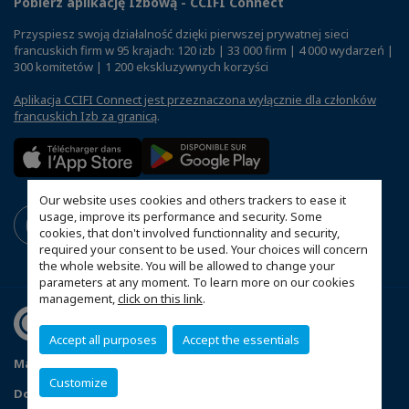
Pobierz aplikację Izbową - CCIFI Connect
Przyspiesz swoją działalność dzięki pierwszej prywatnej sieci
francuskich firm w 95 krajach: 120 izb | 33 000 firm | 4 000 wydarzeń |
300 komitetów | 1 200 ekskluzywnych korzyści
Aplikacja CCIFI Connect jest przeznaczona wyłącznie dla członków
francuskich Izb za granicą
.
Our website uses cookies and others trackers to ease it
usage, improve its performance and security. Some
cookies, that don't involved functionnality and security,
required your consent to be used. Your choices will concern
the whole website. You will be allowed to change your
parameters at any moment. To learn more on our cookies
management,
click on this link
.
Accept all purposes
Accept the essentials
Mapa witryny
Polityka prywatności
Statut CCIFP
Customize
Dopasuj swoje ustawienia cookies