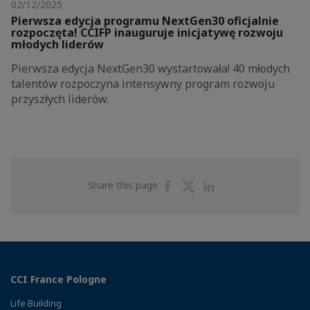
02/12/2025
Pierwsza edycja programu NextGen30 oficjalnie
rozpoczęta! CCIFP inauguruje inicjatywę rozwoju
młodych liderów
Pierwsza edycja NextGen30 wystartowała! 40 młodych
talentów rozpoczyna intensywny program rozwoju
przyszłych liderów.
Share
Share
Share
Share this page
on
on
on
Facebook
Twitter
Linkedin
CCI France Pologne
Life Building