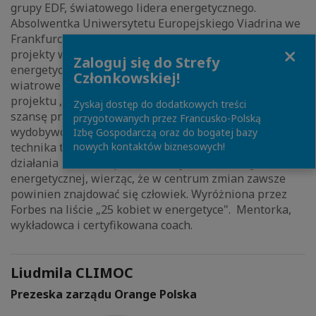
grupy EDF, światowego lidera energetycznego.
Absolwentka Uniwersytetu Europejskiego Viadrina we
Frankfurcie/O. Realizuje ambitne wielkoskalowe
Close
projekty wspierające budowę bezpieczeństwa
Zaloguj się do Strefy
energetycznego Polski, w tym magazyny energii, farmy
Członkowskiej!
wiatrowe i fotowoltaiczne. Pomysłodawczyni cenionego
projektu „Wiatr – Kopalnia Możliwości”, dającego
Zyskaj dostęp do dodatkowych treści
szansę pracownikom odchodzącym z sektora
przygotowanych przez Francusko-Polską
wydobywczego na bezpłatne przebranżowienie się na
Izbę Gospodarczą oraz do bogatej bazy
nowych kontaktów biznesowych!
technika turbin wiatrowych. Od lat angażuje się w
działania na rzecz sprawiedliwej transformacji
energetycznej, wierząc, że w centrum zmian zawsze
powinien znajdować się człowiek. Wyróżniona przez
Forbes na liście „25 kobiet w energetyce". Mentorka,
wykładowca i certyfikowana coach.
Liudmila CLIMOC
Prezeska zarządu Orange Polska