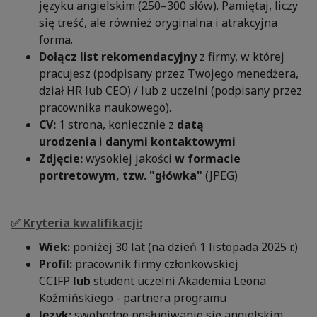
języku angielskim
(250–300 słów). Pamiętaj, liczy
się treść, ale również oryginalna i atrakcyjna
forma.
Dołącz list rekomendacyjny
z firmy, w której
pracujesz (podpisany przez Twojego menedżera,
dział HR lub CEO) / lub z uczelni (podpisany przez
pracownika naukowego).
CV:
1 strona, koniecznie z
datą
urodzenia
i
danymi kontaktowymi
Zdjęcie:
wysokiej jakości
w formacie
portretowym, tzw. "główka"
(JPEG)
✅
Kryteria kwalifikacji:
Wiek:
poniżej 30 lat (na dzień 1 listopada 2025 r.)
Profil:
pracownik firmy członkowskiej
CCIFP
lub
student uczelni Akademia Leona
Koźmińskiego - partnera programu
Język:
swobodne posługiwanie się angielskim