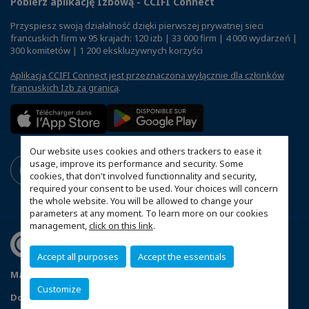
Pobierz aplikację Izbową - CCIFI Connect
Przyspiesz swoją działalność dzięki pierwszej prywatnej sieci
francuskich firm w 95 krajach: 120 izb | 33 000 firm | 4 000 wydarzeń |
300 komitetów | 1 200 ekskluzywnych korzyści
Aplikacja CCIFI Connect jest przeznaczona wyłącznie dla członków
francuskich Izb za granicą
.
Our website uses cookies and others trackers to ease it
usage, improve its performance and security. Some
cookies, that don't involved functionnality and security,
required your consent to be used. Your choices will concern
the whole website. You will be allowed to change your
parameters at any moment. To learn more on our cookies
management,
click on this link
.
Accept all purposes
Accept the essentials
Mapa witryny
Polityka prywatności
Statut CCIFP
Customize
Dopasuj swoje ustawienia cookies