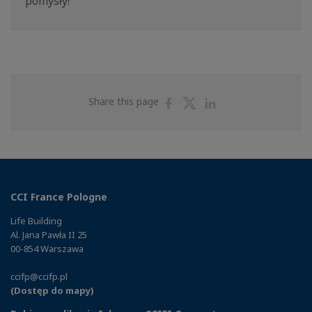
pomysły!
Share
Share
Share
Share this page
on
on
on
Facebook
Twitter
Linkedin
CCI France Pologne
Life Building
Al. Jana Pawła II 25
00-854 Warszawa
ccifp@ccifp.pl
(Dostęp do mapy)