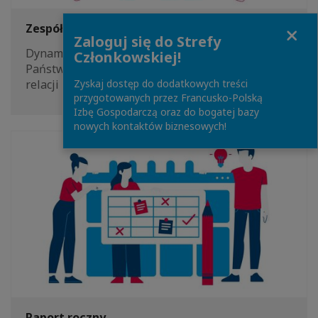
Close
Zespół CCIFP
Zaloguj się do Strefy
Dynamiczny zespół CCIFP wspiera rozwój
Członkowskiej!
Państwa działalności oraz pomaga w nawiązaniu
Zyskaj dostęp do dodatkowych treści
relacji z pozostałymi członkami Izby.
przygotowanych przez Francusko-Polską
Izbę Gospodarczą oraz do bogatej bazy
nowych kontaktów biznesowych!
Raport roczny