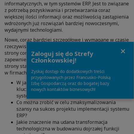
informatycznych, w tym systemów ERP. Jest to związane
z potrzebą pozyskiwania i przetwarzania coraz
większej ilości informacji oraz możliwością zastąpienia
wdrożonych już rozwiązań bardziej nowoczesnymi,
wydajnymi technologiami.
Nowe, coraz bardziej szczegółowe i wymagane w czasie
rzeczywistym raporty podatkowe, wymagają z jednej
Close
strony coraz sprawniejszego pozyskiwania danych i
Zaloguj się do Strefy
zapewnienia ich prawidłowości na bieżąco, z drugiej
Członkowskiej!
strony stają się motorem wielu zmian technologicznych
Zyskaj dostęp do dodatkowych treści
w firmach.
przygotowanych przez Francusko-Polską
W jaki sposób identyfikować i zarządzać
Izbę Gospodarczą oraz do bogatej bazy
kluczowymi wyzwaniami podczas wdrożenia
nowych kontaktów biznesowych!
systemu ERP w obszarze podatkowym?
Co można zrobić w celu zmaksymalizowania
szansy na sukces projektu implementacji systemu
ERP?
Jakie znaczenie ma udana transformacja
technologiczna w budowaniu dojrzałej funkcji