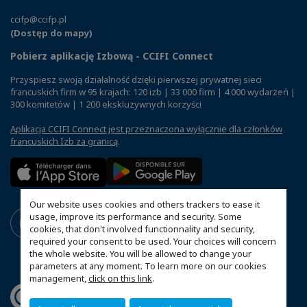
ccifp@ccifp.pl
(Dostęp do mapy)
Pobierz aplikację Izbową - CCIFI Connect
Przyspiesz swoją działalność dzięki pierwszej prywatnej sieci
francuskich firm w 95 krajach: 120 izb | 33 000 firm | 4 000 wydarzeń |
300 komitetów | 1 200 ekskluzywnych korzyści
Aplikacja CCIFI Connect jest przeznaczona wyłącznie dla członków
francuskich Izb za granicą
.
Our website uses cookies and others trackers to ease it
usage, improve its performance and security. Some
cookies, that don't involved functionnality and security,
required your consent to be used. Your choices will concern
the whole website. You will be allowed to change your
parameters at any moment. To learn more on our cookies
management,
click on this link
.