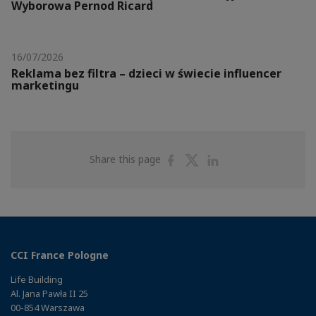
Wyborowa Pernod Ricard
16/07/2026
Reklama bez filtra – dzieci w świecie influencer
marketingu
Share
Share
Share
Share this page
on
on
on
Facebook
Twitter
Linkedin
CCI France Pologne
Life Building
Al. Jana Pawła II 25
00-854 Warszawa