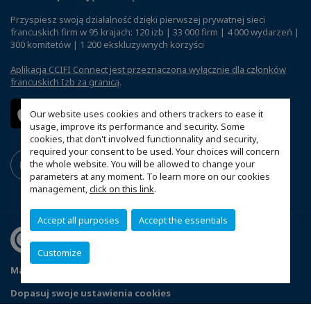
Przyspiesz swoją działalność dzięki pierwszej prywatnej sieci
francuskich firm w 95 krajach: 120 izb | 33 000 firm | 4 000 wydarzeń |
300 komitetów | 1 200 ekskluzywnych korzyści
Aplikacja CCIFI Connect jest przeznaczona wyłącznie dla członków
francuskich Izb za granicą
.
Our website uses cookies and others trackers to ease it
usage, improve its performance and security. Some
cookies, that don't involved functionnality and security,
required your consent to be used. Your choices will concern
the whole website. You will be allowed to change your
parameters at any moment. To learn more on our cookies
management,
click on this link
.
Accept all purposes
Accept the essentials
Customize
Mapa witryny
Polityka prywatności
Statut CCIFP
Dopasuj swoje ustawienia cookies