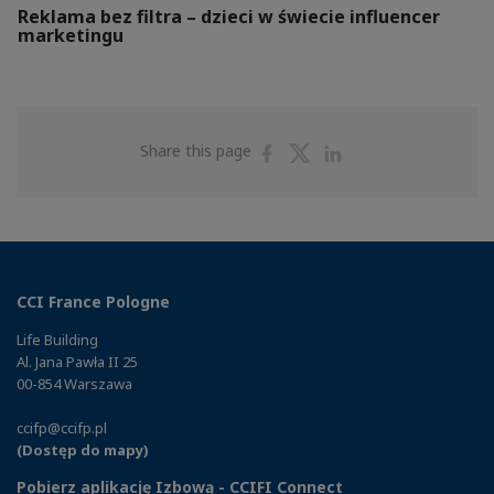
Reklama bez filtra – dzieci w świecie influencer
marketingu
Share
Share
Share
Share this page
on
on
on
Facebook
Twitter
Linkedin
CCI France Pologne
Life Building
Al. Jana Pawła II 25
00-854 Warszawa
ccifp@ccifp.pl
(Dostęp do mapy)
Pobierz aplikację Izbową - CCIFI Connect