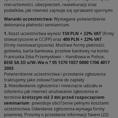
nieruchomości, ubezpieczeń, reasekuracji oraz
podatków, jak również zajmuje się sprawami spornymi.
Warunki uczestnictwa:
Wymagane potwierdzenie
dokonania płatności semianrium.
1.
Koszt uczestnictwa wynosi
150 PLN + 22% VAT
(firmy
stowarzyszone w CCIFP) oraz
400 PLN + 22% VAT
(firmy niestowarzyszone). Możliwe formy płatności:
gotówka, karta bankowa, przelew bankowy na konto:
Francuska Izba Przemysłowo – Handlowa w Polsce,
BISE SA III o/W–Wa n ? 05 1370 1037 0000 1706 4017
2003
.
Potwierdzenie uczestnictwa i przesłanie zgłoszenia
traktujemy jako zobowi?zanie do zapłaty
2.
Nieodwołanie zgłoszenia i niewzięcie udziału w
szkoleniu jak również anulowanie zgłoszenia w
terminie
krótszym niż 3 dni przed rozpoczęciem
seminarium
powoduje obci?żenie pełnymi kosztami
uczestnictwa. Odwołanie zgłoszenia wymaga formy
pisemnej. Prosimy o przesłanie informacji faxem (22)