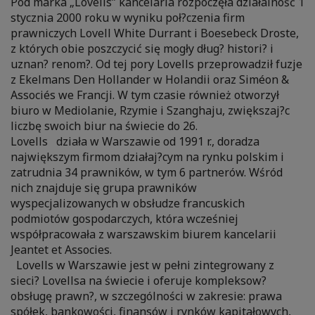
Pod marka „Lovells” kancelaria rozpoczęła działalność 1
stycznia 2000 roku w wyniku poł?czenia firm
prawniczych Lovell White Durrant i Boesebeck Droste,
z których obie poszczycić się mogły dług? histori? i
uznan? renom?. Od tej pory Lovells przeprowadził fuzje
z Ekelmans Den Hollander w Holandii oraz Siméon &
Associés we Francji. W tym czasie również otworzył
biuro w Mediolanie, Rzymie i Szanghaju, zwiększaj?c
liczbę swoich biur na świecie do 26.
Lovells działa w Warszawie od 1991 r., doradza
największym firmom działaj?cym na rynku polskim i
zatrudnia 34 prawników, w tym 6 partnerów. Wśród
nich znajduje się grupa prawników
wyspecjalizowanych w obsłudze francuskich
podmiotów gospodarczych, która wcześniej
współpracowała z warszawskim biurem kancelarii
Jeantet et Associes.
Lovells w Warszawie jest w pełni zintegrowany z
sieci? Lovellsa na świecie i oferuje kompleksow?
obsługę prawn?, w szczególności w zakresie: prawa
spółek, bankowości, finansów i rynków kapitałowych,