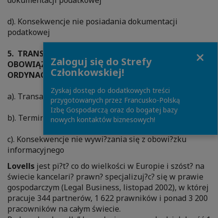
dokumentacji podatkowej
d). Konsekwencje nie posiadania dokumentacji
podatkowej
Close
5. TRANSAKCJE ZAWARTE Z NIEREZYDENTAMI -
Zaloguj się do Strefy
OBOWIĄZKI INFORMACYJNE WYNIKAJĄCE Z
Członkowskiej!
ORDYNACJI PODATKOWEJ
Zyskaj dostęp do dodatkowych treści
a). Transakcje podlegaj?ce zgłoszeniu
przygotowanych przez Francusko-Polską
Izbę Gospodarczą oraz do bogatej bazy
b). Terminy dokonania zgłoszenia
nowych kontaktów biznesowych!
c). Konsekwencje nie wywi?zania się z obowi?zku
informacyjnego
Lovells
jest pi?t? co do wielkości w Europie i szóst? na
świecie kancelari? prawn? specjalizuj?c? się w prawie
gospodarczym (Legal Business, listopad 2002), w której
pracuje 344 partnerów, 1 622 prawników i ponad 3 200
pracowników na całym świecie.