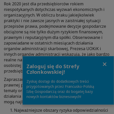
Rok 2020 jest dla przedsiębiorców rokiem
niespotykanych dotychczas wyzwań ekonomicznych i
organizacyjnych. W obliczu braku jakiejkolwiek
praktyki i nie zawsze jasnych w zaistniałej sytuacji
przepisów prawa, podejmowane decyzje gospodarcze
obciążone są nie tylko dużym ryzykiem finansowym,
prawnym i reputacyjnym dla spółki. Obserwowane i
zapowiadane w ostatnich miesiącach działania
organów administracji skarbowej, Prezesa UOKiK i
innych organów administracji wskazują, że jako bardzo
realne należy także traktować ryzyko egzekwowania
Close
osobistej odpowiedzialności osób zarządzających
Zaloguj się do Strefy
przedsiębiorstwem za stwierdzone nieprawidłowości.
Członkowskiej!
Zapraszamy na webinarium, w którym eksperci
Zyskaj dostęp do dodatkowych treści
prawnej praktyki KPMG w Polsce omówią poniższe
przygotowanych przez Francusko-Polską
tematy oraz podzielą się swoim doświadczeniem, jakie
Izbę Gospodarczą oraz do bogatej bazy
działania i rozwiązania wdrożone w przedsiębiorstwie
nowych kontaktów biznesowych!
mogą najlepiej ograniczyć wynikające z nich ryzyka:
Najważniejsze obszary ryzyka odpowiedzialności