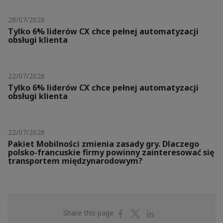
28/07/2026
Tylko 6% liderów CX chce pełnej automatyzacji
obsługi klienta
22/07/2026
Tylko 6% liderów CX chce pełnej automatyzacji
obsługi klienta
22/07/2026
Pakiet Mobilności zmienia zasady gry. Dlaczego
polsko-francuskie firmy powinny zainteresować się
transportem międzynarodowym?
Share
Share
Share
Share this page
on
on
on