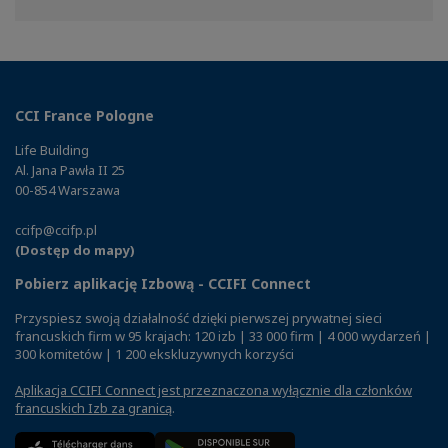
Facebook
Twitter
Linkedin
CCI France Pologne
Life Building
Al. Jana Pawła II 25
00-854 Warszawa
ccifp@ccifp.pl
(Dostęp do mapy)
Pobierz aplikację Izbową - CCIFI Connect
Przyspiesz swoją działalność dzięki pierwszej prywatnej sieci
francuskich firm w 95 krajach: 120 izb | 33 000 firm | 4 000 wydarzeń |
300 komitetów | 1 200 ekskluzywnych korzyści
Aplikacja CCIFI Connect jest przeznaczona wyłącznie dla członków
francuskich Izb za granicą
.