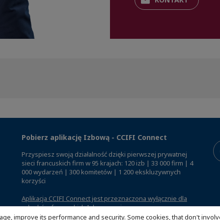
Pobierz aplikację Izbową - CCIFI Connect
Przyspiesz swoją działalność dzięki pierwszej prywatnej
sieci francuskich firm w 95 krajach: 120 izb | 33 000 firm | 4
000 wydarzeń | 300 komitetów | 1 200 ekskluzywnych
korzyści
Aplikacja CCIFI Connect jest przeznaczona wyłącznie dla
członków francuskich Izb za granicą
.
age, improve its performance and security. Some cookies, that don't involv