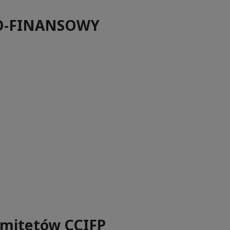
O-FINANSOWY
omitetów CCIFP