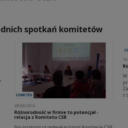
dnich spotkań komitetów
C
16
Ko
W 
y
pr
Za
z 
COMITÉS
28/06/2016
Różnorodność w firmie to potencjał -
relacja z Komitetu CSR
Na ostatnim przedwakacyjnym Komitecie CSR