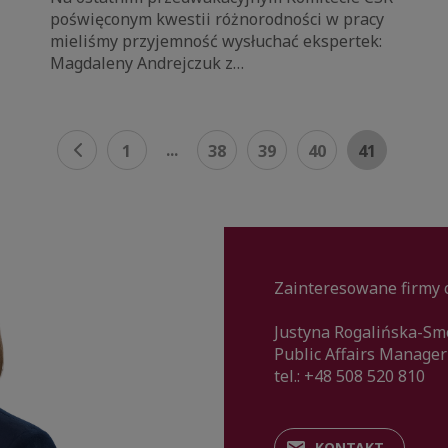
poświęconym kwestii różnorodności w pracy
mieliśmy przyjemność wysłuchać ekspertek:
Magdaleny Andrejczuk z…
...
1
38
39
40
41
Zainteresowane firmy 
Justyna Rogalińska-Sm
Public Affairs Manager
tel.: +48 508 520 810
KONTAKT