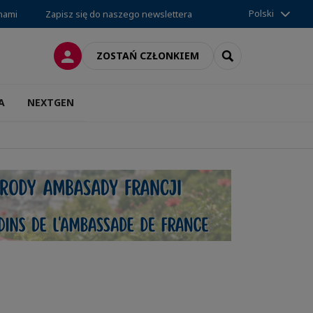
Polski
 nami
Zapisz się do naszego newslettera
LOGOWANIE
SEARCH
ZOSTAŃ CZŁONKIEM
A
NEXTGEN