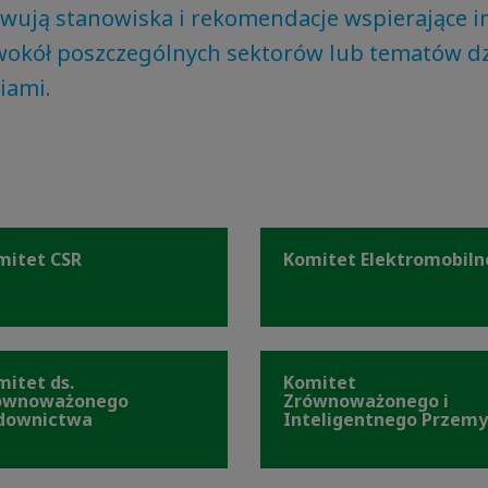
wują stanowiska i rekomendacje wspierające in
wokół poszczególnych sektorów lub tematów dzi
niami.
mitet CSR
Komitet Elektromobiln
mitet ds.
Komitet
ównoważonego
Zrównoważonego i
downictwa
Inteligentnego Przemy