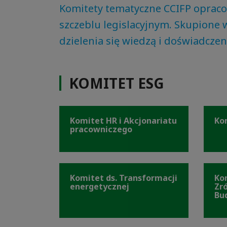
Komitety tematyczne CCIFP opraco
szczeblu legislacyjnym. Skupione 
dzielenia się wiedzą i doświadcze
KOMITET ESG
Komitet HR i Akcjonariatu
Ko
pracowniczego
Komitet ds. Transformacji
Ko
energetycznej
Zr
Bu