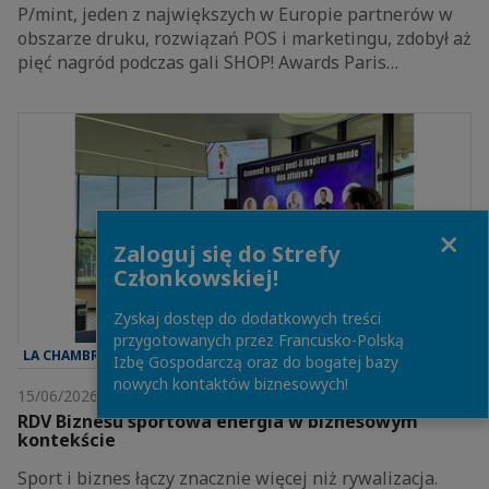
P/mint, jeden z największych w Europie partnerów w
obszarze druku, rozwiązań POS i marketingu, zdobył aż
pięć nagród podczas gali SHOP! Awards Paris…
Close
Zaloguj się do Strefy
Członkowskiej!
Zyskaj dostęp do dodatkowych treści
przygotowanych przez Francusko-Polską
LA CHAMBRE
Izbę Gospodarczą oraz do bogatej bazy
nowych kontaktów biznesowych!
15/06/2026
RDV Biznesu sportowa energia w biznesowym
kontekście
Sport i biznes łączy znacznie więcej niż rywalizacja.