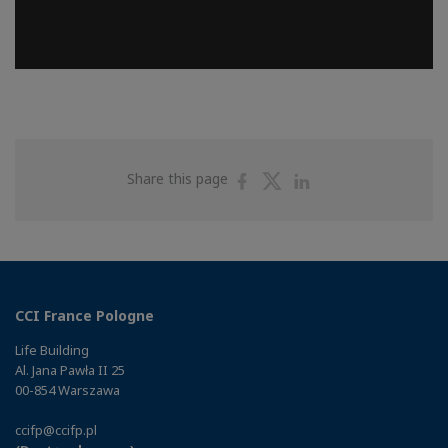
Share
Share
Share
Share this page
on
on
on
Facebook
Twitter
Linkedin
CCI France Pologne
Life Building
Al. Jana Pawła II 25
00-854 Warszawa
ccifp@ccifp.pl