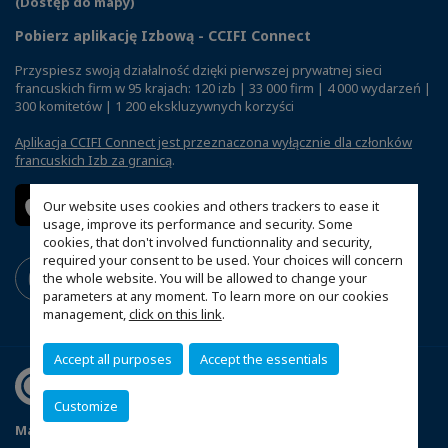
(Dostęp do mapy)
Pobierz aplikację Izbową - CCIFI Connect
Przyspiesz swoją działalność dzięki pierwszej prywatnej sieci
francuskich firm w 95 krajach: 120 izb | 33 000 firm | 4 000 wydarzeń |
300 komitetów | 1 200 ekskluzywnych korzyści
Aplikacja CCIFI Connect jest przeznaczona wyłącznie dla członków
francuskich Izb za granicą
.
Our website uses cookies and others trackers to ease it
usage, improve its performance and security. Some
cookies, that don't involved functionnality and security,
required your consent to be used. Your choices will concern
the whole website. You will be allowed to change your
parameters at any moment. To learn more on our cookies
management,
click on this link
.
Accept all purposes
Accept the essentials
Customize
Mapa witryny
Polityka prywatności
Statut CCIFP