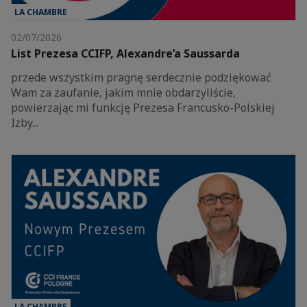
LA CHAMBRE
02/07/2026
List Prezesa CCIFP, Alexandre’a Saussarda
przede wszystkim pragnę serdecznie podziękować
Wam za zaufanie, jakim mnie obdarzyliście,
powierzając mi funkcję Prezesa Francusko-Polskiej
Izby...
LA CHAMBRE