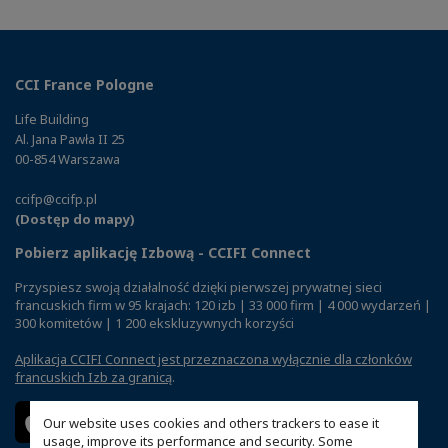
CCI France Pologne
Life Building
Al. Jana Pawła II 25
00-854 Warszawa
ccifp@ccifp.pl
(Dostęp do mapy)
Pobierz aplikację Izbową - CCIFI Connect
Przyspiesz swoją działalność dzięki pierwszej prywatnej sieci
francuskich firm w 95 krajach: 120 izb | 33 000 firm | 4 000 wydarzeń |
300 komitetów | 1 200 ekskluzywnych korzyści
Aplikacja CCIFI Connect jest przeznaczona wyłącznie dla członków
francuskich Izb za granicą
.
Our website uses cookies and others trackers to ease it
usage, improve its performance and security. Some