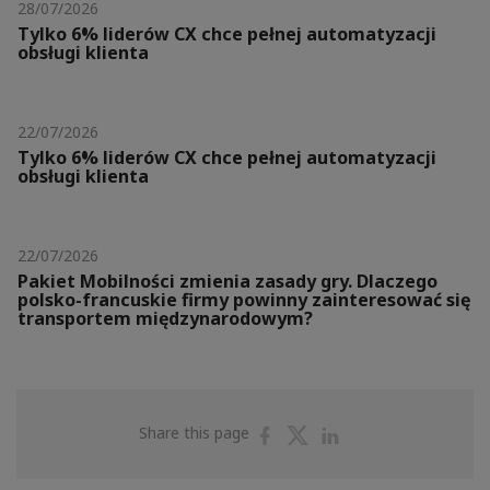
28/07/2026
Tylko 6% liderów CX chce pełnej automatyzacji
obsługi klienta
22/07/2026
Tylko 6% liderów CX chce pełnej automatyzacji
obsługi klienta
22/07/2026
Pakiet Mobilności zmienia zasady gry. Dlaczego
polsko-francuskie firmy powinny zainteresować się
transportem międzynarodowym?
Share
Share
Share
Share this page
on
on
on
Facebook
Twitter
Linkedin