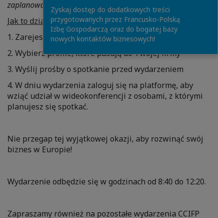
zaplanowane spotkania się odbędą.
Zyskaj dostęp do dodatkowych treści
przygotowanych przez Francusko-Polską
Jak to działa?
Izbę Gospodarczą oraz do bogatej bazy
1. Zarejestruj się na platformie online
nowych kontaktów biznesowych!
2. Wybierz profile, które pasują do Twojej firmy
3. Wyślij prośby o spotkanie przed wydarzeniem
4. W dniu wydarzenia zaloguj się na platformę, aby
wziąć udział w wideokonferencji z osobami, z którymi
planujesz się spotkać.
Nie przegap tej wyjątkowej okazji, aby rozwinąć swój
biznes w Europie!
Wydarzenie odbędzie się w godzinach od 8:40 do 12:20.
Zapraszamy również na pozostałe wydarzenia CCIFP