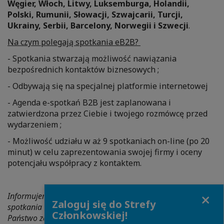
Węgier, Włoch, Litwy, Luksemburga, Holandii,
Polski, Rumunii, Słowacji, Szwajcarii, Turcji,
Ukrainy, Serbii, Barcelony, Norwegii i Szwecji
.
Na czym polegają spotkania eB2B?
- Spotkania stwarzają możliwość nawiązania
bezpośrednich kontaktów biznesowych ;
- Odbywają się na specjalnej platformie internetowej
- Agenda e-spotkań B2B jest zaplanowana i
zatwierdzona przez Ciebie i twojego rozmówcę przed
wydarzeniem ;
- Możliwość udziału w aż 9 spotkaniach on-line (po 20
minut) w celu zaprezentowania swojej firmy i oceny
potencjału współpracy z kontaktem.
Close
Informujemy, że formuła wydarzenia zakłada, że propozycja
Zaloguj się do Strefy
spotkania musi być zaakceptowana przez firmę, którą są
Członkowskiej!
Państwo zainteresowani. Nie gwarantujemy, że wszystkie