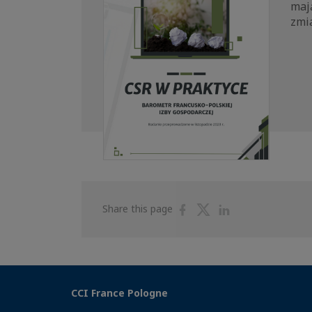
maj
zmi
Share
Share
Share
Share this page
on
on
on
Facebook
Twitter
Linkedin
CCI France Pologne