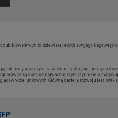
opublikowała wyniki dziewiątej edycji swojego flagowego b
o, jak firmy operujące na polskim rynku podchodzą do kwes
ogi prawne są obecnie najważniejszym czynnikiem motywują
zględów wizerunkowych. Główną barierą rozwoju jest brak ś
IFP