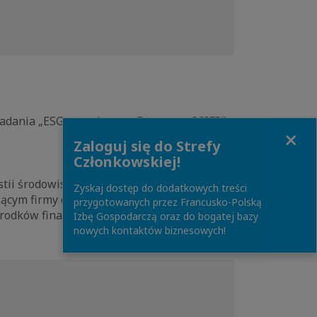
adania „ESG w praktyce – Barometr CCIFP”.
Close
Zaloguj się do Strefy
Członkowskiej!
tii środowiskowych, społecznych i
Zyskaj dostęp do dodatkowych treści
cym firmy do wdrażania działań ESG, choć
przygotowanych przez Francusko-Polską
rodków finansowych, co szczególnie dotyka
Izbę Gospodarczą oraz do bogatej bazy
nowych kontaktów biznesowych!