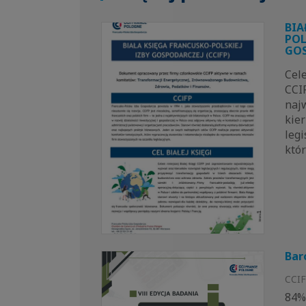
BIA
POL
GOS
Cele
CCI
naj
kie
legi
któ
Bar
CCI
84%