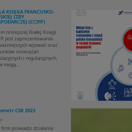
ŁA KSIĘGA FRANCUSKO-
SKIEJ IZBY
PODARCZEJ (CCIFP)
m niniejszej Białej Księgi
FP jest zaprezentowanie
ważniejszych wyzwań oraz
runków rozwiązań
slacyjnych i regulacyjnych,
re mogą…
ometr CSR 2023
FP
 firm prowadzi działania