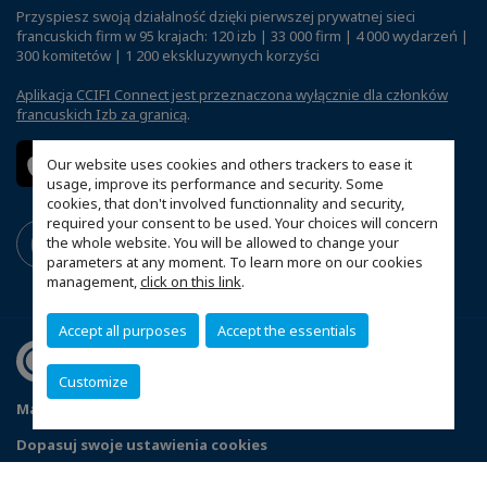
Przyspiesz swoją działalność dzięki pierwszej prywatnej sieci
francuskich firm w 95 krajach: 120 izb | 33 000 firm | 4 000 wydarzeń |
300 komitetów | 1 200 ekskluzywnych korzyści
Aplikacja CCIFI Connect jest przeznaczona wyłącznie dla członków
francuskich Izb za granicą
.
Our website uses cookies and others trackers to ease it
usage, improve its performance and security. Some
cookies, that don't involved functionnality and security,
required your consent to be used. Your choices will concern
the whole website. You will be allowed to change your
parameters at any moment. To learn more on our cookies
management,
click on this link
.
Accept all purposes
Accept the essentials
Customize
Mapa witryny
Polityka prywatności
Statut CCIFP
Dopasuj swoje ustawienia cookies
© 2026 CCI France Pologne