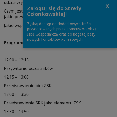
udział w jego tworzeniu?
Close
Zaloguj się do Strefy
Czym jest Sektorowa Rama Kwalifikacji dla Handlu i
Członkowskiej!
jakie przynosi zyski dla firm?
Zyskaj dostęp do dodatkowych treści
Jakie wsparcie od nas otrzymasz?
przygotowanych przez Francusko-Polską
Izbę Gospodarczą oraz do bogatej bazy
nowych kontaktów biznesowych!
Program:
12:00 – 12:15
Przywitanie uczestników
12:15 – 13:00
Przedstawienie idei ZSK
13:00 – 13:30
Przedstawienie SRK jako elementu ZSK
13:30 – 13:50