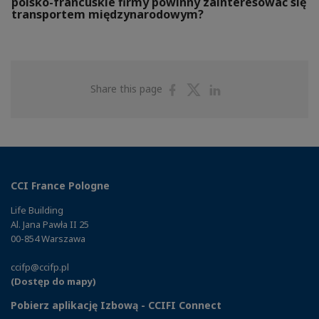
polsko-francuskie firmy powinny zainteresować się
transportem międzynarodowym?
Share
Share
Share
Share this page
on
on
on
Facebook
Twitter
Linkedin
CCI France Pologne
Life Building
Al. Jana Pawła II 25
00-854 Warszawa
ccifp@ccifp.pl
(Dostęp do mapy)
Pobierz aplikację Izbową - CCIFI Connect