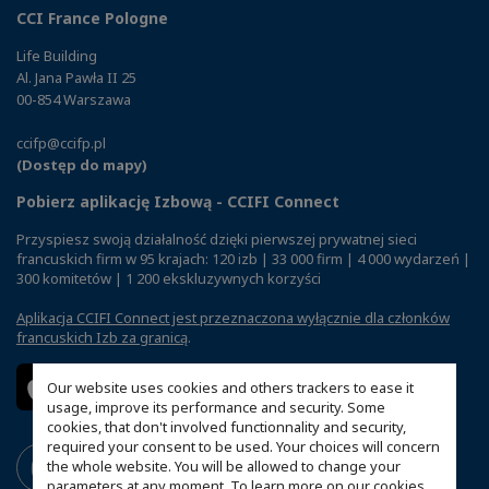
CCI France Pologne
Life Building
Al. Jana Pawła II 25
00-854 Warszawa
ccifp@ccifp.pl
(Dostęp do mapy)
Pobierz aplikację Izbową - CCIFI Connect
Przyspiesz swoją działalność dzięki pierwszej prywatnej sieci
francuskich firm w 95 krajach: 120 izb | 33 000 firm | 4 000 wydarzeń |
300 komitetów | 1 200 ekskluzywnych korzyści
Aplikacja CCIFI Connect jest przeznaczona wyłącznie dla członków
francuskich Izb za granicą
.
Our website uses cookies and others trackers to ease it
usage, improve its performance and security. Some
cookies, that don't involved functionnality and security,
required your consent to be used. Your choices will concern
the whole website. You will be allowed to change your
parameters at any moment. To learn more on our cookies