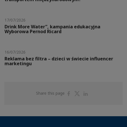
17/07/2026
Drink More Water”, kampania edukacyjna
Wyborowa Pernod Ricard
16/07/2026
Reklama bez filtra – dzieci w świecie influencer
marketingu
Share
Share
Share
Share this page
on
on
on
Facebook
Twitter
Linkedin