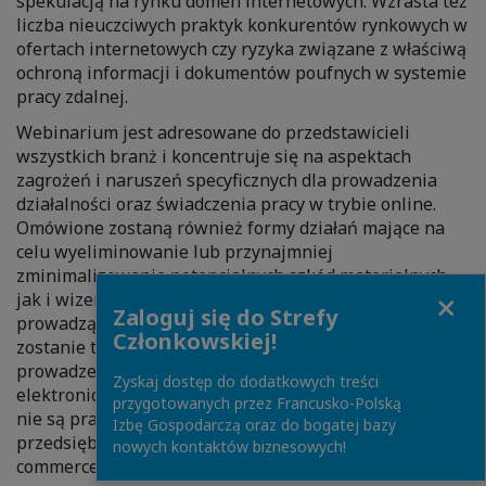
spekulacją na rynku domen internetowych. Wzrasta też
liczba nieuczciwych praktyk konkurentów rynkowych w
ofertach internetowych czy ryzyka związane z właściwą
ochroną informacji i dokumentów poufnych w systemie
pracy zdalnej.
Webinarium jest adresowane do przedstawicieli
wszystkich branż i koncentruje się na aspektach
zagrożeń i naruszeń specyficznych dla prowadzenia
działalności oraz świadczenia pracy w trybie online.
Omówione zostaną również formy działań mające na
celu wyeliminowanie lub przynajmniej
zminimalizowanie potencjalnych szkód materialnych,
Close
jak i wizerunkowych dla przedsiębiorców
Zaloguj się do Strefy
prowadzących działalność w sieci. Poruszona też
Członkowskiej!
zostanie tematyka wymogów regulacyjnych
prowadzenia działalności handlowo-usługowej drogą
Zyskaj dostęp do dodatkowych treści
elektroniczną, które – jak pokazuje praktyka – często
przygotowanych przez Francusko-Polską
nie są prawidłowo identyfikowane nawet przez
Izbę Gospodarczą oraz do bogatej bazy
przedsiębiorców od lat działających w kanale e-
nowych kontaktów biznesowych!
commerce.