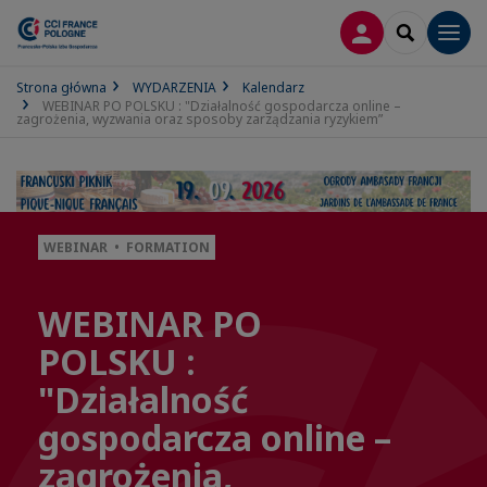
LOGOWANIE
SEARCH
Men
Strona główna
WYDARZENIA
Kalendarz
WEBINAR PO POLSKU : "Działalność gospodarcza online –
zagrożenia, wyzwania oraz sposoby zarządzania ryzykiem”
WEBINAR • FORMATION
WEBINAR PO
POLSKU :
"Działalność
gospodarcza online –
zagrożenia,