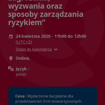
wyzwania oraz
sposoby zarządzania
ryzykiem”
24 kwietnia 2020 - 11h00 do 12h00
(UTC+2)
Dodaj do kalendarza
Online,
Język :
polski
Cena :
Wydarzenie bezpłatne dla
przedstawicieli firm stowarzyszonych