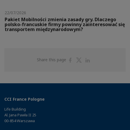
22/07/2026
Pakiet Mobilności zmienia zasady gry. Dlaczego
polsko-francuskie firmy powinny zainteresować się
transportem międzynarodowym?
Share
Share
Share
Share this page
on
on
on
Facebook
Twitter
Linkedin
CCI France Pologne
Life Building
Al. Jana Pawła II 25
00-854 Warszawa