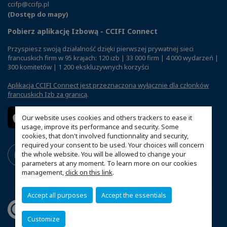
ccifp@ccifp.pl
(Dostęp do mapy)
Pobierz aplikację Izbową - CCIFI Connect
Przyspiesz swoją działalność dzięki pierwszej prywatnej sieci
francuskich firm w 95 krajach: 120 izb | 33 000 firm | 4 000 wydarzeń |
300 komitetów | 1 200 ekskluzywnych korzyści
Aplikacja CCIFI Connect jest przeznaczona wyłącznie dla członków
francuskich Izb za granicą
.
Our website uses cookies and others trackers to ease it
usage, improve its performance and security. Some
cookies, that don't involved functionnality and security,
required your consent to be used. Your choices will concern
the whole website. You will be allowed to change your
parameters at any moment. To learn more on our cookies
management,
click on this link
.
Accept all purposes
Accept the essentials
Customize