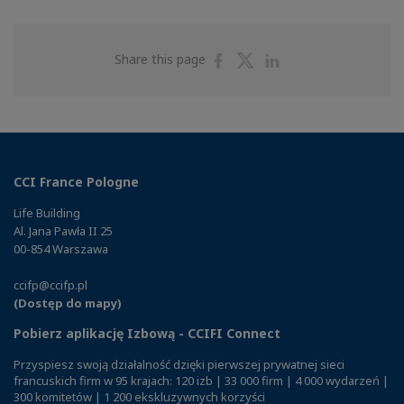
Share
Share
Share
Share this page
on
on
on
Facebook
Twitter
Linkedin
CCI France Pologne
Life Building
Al. Jana Pawła II 25
00-854 Warszawa
ccifp@ccifp.pl
(Dostęp do mapy)
Pobierz aplikację Izbową - CCIFI Connect
Przyspiesz swoją działalność dzięki pierwszej prywatnej sieci
francuskich firm w 95 krajach: 120 izb | 33 000 firm | 4 000 wydarzeń |
300 komitetów | 1 200 ekskluzywnych korzyści