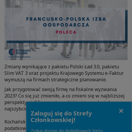
Zmiany wynikające z pakietu Polski Ład 3.0, pakietu
Slim VAT 3 oraz projektu Krajowego Systemu e-Faktur
wymuszą na firmach strategiczne planowanie.
Jak przygotować swoją firmę na fiskalne wyzwania
2023? Co się już zmieniło, a co zmieni się w najbliższej
perspektywie? I co warto zrobić już teraz, by jak
Close
najszybciej odnieść korzyść?
Zaloguj się do Strefy
Członkowskiej!
Kochański & Partners zaprasza na śniadanie
podatkowe, podczas którego zaprezentuje praktyczne
Zyskaj dostęp do dodatkowych treści