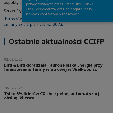
aspekty zmian przepisów podatkowych.
przygotowanych przez Francusko-Polską
Izbę Gospodarczą oraz do bogatej bazy
Szczegóły i rejestracja:
nowych kontaktów biznesowych!
https://www.kochanski.pl/sniadanie-podatkowe-
zmiany-w-cit-pit-i-vat-na-2023/
Ostatnie aktualności CCIFP
02/08/2026
Bird & Bird doradzała Tauron Polska Energia przy
finansowaniu farmy wiatrowej w Wielkopolsc
28/07/2026
Tylko 6% liderów CX chce pełnej automatyzacji
obsługi klienta