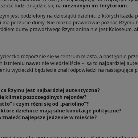
szość ludzi znajdzie się na
nieznanym im terytorium
.
zym jest podzielony na dziesiątki dzielnic, z których każda 
i ma poczucie dumy. Nie można prawdziwie poznać Rzymu be
 Źródłem dumy prawdziwego Rzymianina nie jest Koloseum, a
cieczka rozpocznie się w centrum miasta, a następnie prze
h istnieniu nawet nie wiedzieliście – są to najbardziej aut
niu wycieczki będziecie znali odpowiedzi na następujące p
ica Rzymu jest najbardziej autentyczna?
się klimat poszczególnych rejonów?
atto” i czym różni się od „pariolino”?
które dzielnice mają silne konotacje polityczne?
 znaleźć najlepsze jedzenie w mieście?
h widziany z tej perspektywy może rzucić nieco światła na r