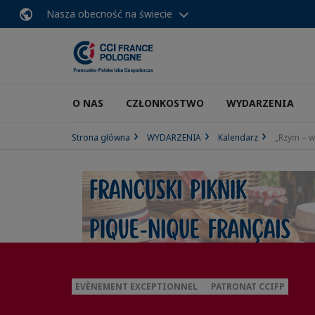
Nasza obecność na świecie
O NAS
CZŁONKOSTWO
WYDARZENIA
Strona główna
WYDARZENIA
Kalendarz
„Rzym – w
EVÈNEMENT EXCEPTIONNEL
PATRONAT CCIFP