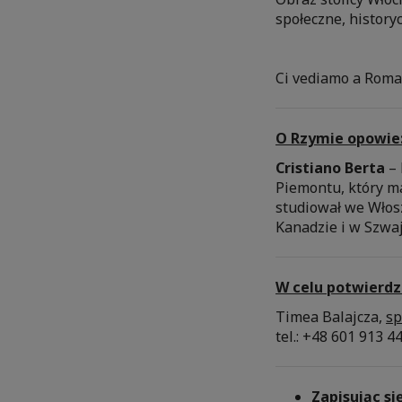
społeczne, history
Ci vediamo a Roma
O Rzymie opowie
Cristiano Berta
– 
Piemontu, który m
studiował we Włos
Kanadzie i w Szwaj
W celu potwierdz
Timea Balajcza,
sp
tel.: +48 601 913 4
Zapisując si