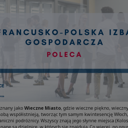
 znany jako
Wieczne Miasto
, gdzie wieczne piękno, wieczny
sobą współistnieją, tworząc tym samym kwintesencję Włoch,
niczni podróżnicy. Wszyscy znają jego słynne miejsca (Kol
u znane są dzielnice, w których się znajdują. Co więcej, po o