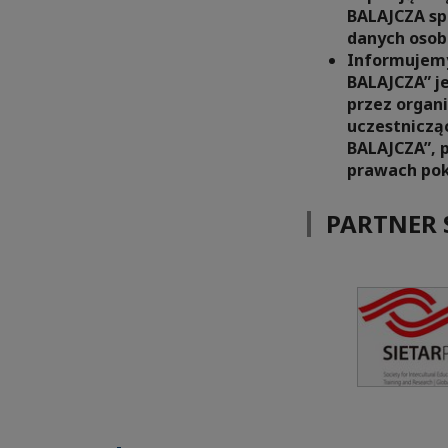
BALAJCZA sp.
danych osob
Informujemy,
BALAJCZA” j
przez organi
uczestnicząc
BALAJCZA”, p
prawach po
PARTNER 