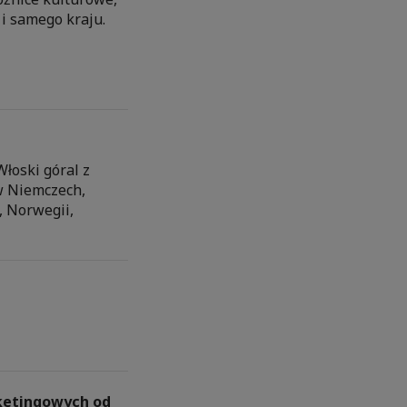
i samego kraju.
Włoski góral z
w Niemczech,
, Norwegii,
rketingowych od