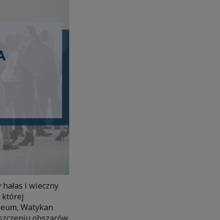
 hałas i wieczny
 której
oseum, Watykan
puszczeniu obszarów