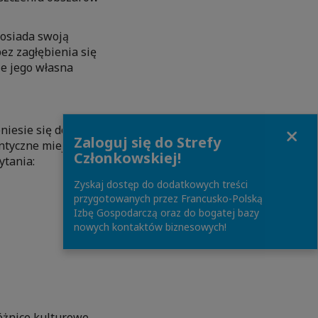
posiada swoją
z zagłębienia się
le jego własna
Close
niesie się do
Zaloguj się do Strefy
entyczne miejsca
Członkowskiej!
ytania:
Zyskaj dostęp do dodatkowych treści
przygotowanych przez Francusko-Polską
Izbę Gospodarczą oraz do bogatej bazy
nowych kontaktów biznesowych!
óżnice kulturowe,