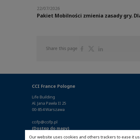
22/07/2026
Pakiet Mobilności zmienia zasady gry. 
Share
Share
Share
Share this page
on
on
on
Facebook
Twitter
Linkedin
CCI France Pologne
Life Building
Al. Jana Pawła II 25
00-854 Warszawa
ccifp@ccifp.pl
(Dostęp do mapy)
Our website uses cookies and others trackers to ease it us