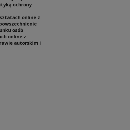
lityką ochrony
sztatach online z
zpowszechnienie
runku osób
ch online z
prawie autorskim i