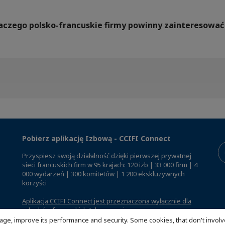
Dlaczego polsko-francuskie firmy powinny zainteresow
Pobierz aplikację Izbową - CCIFI Connect
Przyspiesz swoją działalność dzięki pierwszej prywatnej
sieci francuskich firm w 95 krajach: 120 izb | 33 000 firm | 4
000 wydarzeń | 300 komitetów | 1 200 ekskluzywnych
korzyści
Aplikacja CCIFI Connect jest przeznaczona wyłącznie dla
członków francuskich Izb za granicą
.
age, improve its performance and security. Some cookies, that don't involv