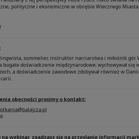
czne, polityczne i ekonomiczne w obrębie Wiecznego Miasta 
!
:
lingwista, sommelier, instruktor narciarstwa i miłośnik gór. 
a bogate doświadczenie międzynarodowe: wychowywał się 
zech, a doświadczenie zawodowe zdobywał również w Danii
carii.
enia obecności prosimy o kontakt:
otkania@balajcza.pl
46
ę na webinar, zgadzasz się na przesłanie informacji ma