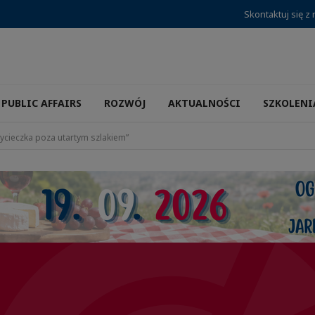
Skontaktuj się z
PUBLIC AFFAIRS
ROZWÓJ
AKTUALNOŚCI
SZKOLENI
ycieczka poza utartym szlakiem”