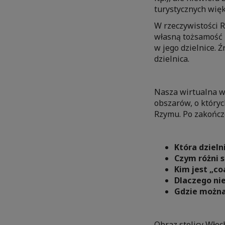
turystycznych więk
W rzeczywistości R
własną tożsamość 
w jego dzielnice.
dzielnica.
Nasza wirtualna wy
obszarów, o któryc
Rzymu. Po zakończe
Która dzieln
Czym różni 
Kim jest „co
Dlaczego nie
Gdzie można
Obraz stolicy Włoc