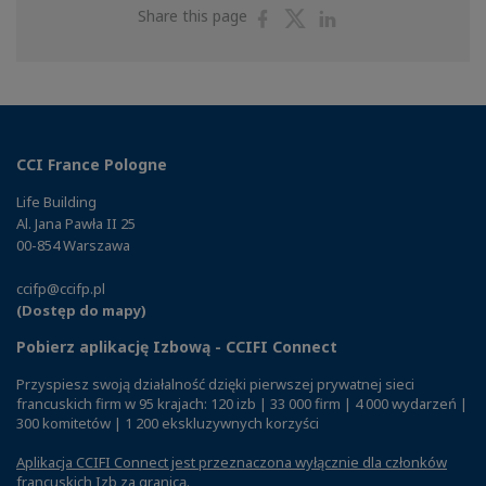
Share
Share
Share
Share this page
on
on
on
Facebook
Twitter
Linkedin
CCI France Pologne
Life Building
Al. Jana Pawła II 25
00-854 Warszawa
ccifp@ccifp.pl
(Dostęp do mapy)
Pobierz aplikację Izbową - CCIFI Connect
Przyspiesz swoją działalność dzięki pierwszej prywatnej sieci
francuskich firm w 95 krajach: 120 izb | 33 000 firm | 4 000 wydarzeń |
300 komitetów | 1 200 ekskluzywnych korzyści
Aplikacja CCIFI Connect jest przeznaczona wyłącznie dla członków
francuskich Izb za granicą
.