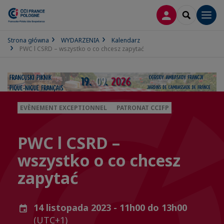
LOGOWANIE
SEARCH
Men
Strona główna
WYDARZENIA
Kalendarz
PWC l CSRD – wszystko o co chcesz zapytać
EVÈNEMENT EXCEPTIONNEL
PATRONAT CCIFP
PWC l CSRD –
wszystko o co chcesz
zapytać
14 listopada 2023 - 11h00 do 13h00
(UTC+1)