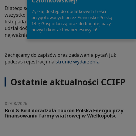
Członkowskiej!
Dlatego serdecznie zapraszamy na webinar “CSRD -
Zyskaj dostęp do dodatkowych treści
wszystko o co chcesz zapytać”, który odbędzie się 14
przygotowanych przez Francusko-Polską
listopada w godz. 11:00-13:00. W wydarzeniu wezmą
Izbę Gospodarczą oraz do bogatej bazy
udział doświadczeni eksperci, którzy odpowiedzą na
nowych kontaktów biznesowych!
najważniejsze pytania dotyczące dyrektywy.
Zachęcamy do zapisów oraz zadawania pytań już
podczas rejestracji na
stronie wydarzenia.
Ostatnie aktualności CCIFP
02/08/2026
Bird & Bird doradzała Tauron Polska Energia przy
finansowaniu farmy wiatrowej w Wielkopolsc