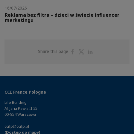
16/07/2026
Reklama bez filtra – dzieci w świecie influencer
marketingu
Share
Share
Share
Share this page
on
on
on
Facebook
Twitter
Linkedin
CCI France Pologne
Life Building
Al. Jana Pawła II 25
00-854 Warszawa
ccifp@ccifp.pl
(Dostęp do mapy)