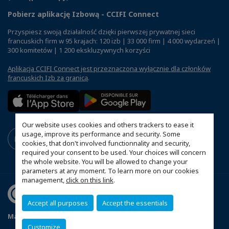
Pobierz aplikację Izbową - CCIFI Connect
Przyspiesz swoją działalność dzięki pierwszej prywatnej sieci
francuskich firm w 95 krajach: 120 izb | 33 000 firm | 4 000 wydarzeń |
300 komitetów | 1 200 ekskluzywnych korzyści
Aplikacja CCIFI Connect jest przeznaczona wyłącznie dla członków
francuskich Izb za granicą
.
Our website uses cookies and others trackers to ease it
usage, improve its performance and security. Some
cookies, that don't involved functionnality and security,
required your consent to be used. Your choices will concern
the whole website. You will be allowed to change your
parameters at any moment. To learn more on our cookies
management,
click on this link
.
Accept all purposes
Accept the essentials
Mapa witryny
Polityka prywatności
Statut CCIFP
Customize