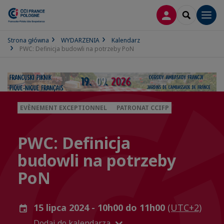
LOGOWANIE
SEARCH
Men
Strona główna
WYDARZENIA
Kalendarz
PWC: Definicja budowli na potrzeby PoN
EVÈNEMENT EXCEPTIONNEL
PATRONAT CCIFP
PWC: Definicja
budowli na potrzeby
PoN
15 lipca 2024 - 10h00 do 11h00
(UTC+2)
Dodaj do kalendarza