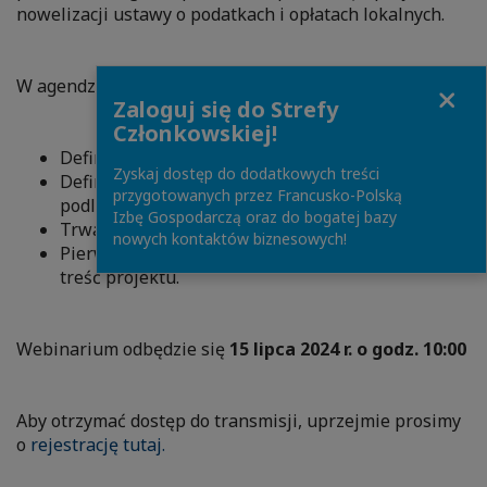
nowelizacji ustawy o podatkach i opłatach lokalnych.
W agendzie spotkania m.in.:
Close
Zaloguj się do Strefy
Członkowskiej!
Definicja budynku, a instalacje wewnętrzne.
Zyskaj dostęp do dodatkowych treści
Definicja budowli - katalog obiektów
przygotowanych przez Francusko-Polską
podlegających opodatkowaniu.
Izbę Gospodarczą oraz do bogatej bazy
Trwałe połączenie z gruntem - nowa definicja.
nowych kontaktów biznesowych!
Pierwotne założenia do projektu nowelizacji a
treść projektu.
Webinarium odbędzie się
15 lipca 2024 r. o godz. 10:00
Aby otrzymać dostęp do transmisji, uprzejmie prosimy
o
rejestrację tutaj.