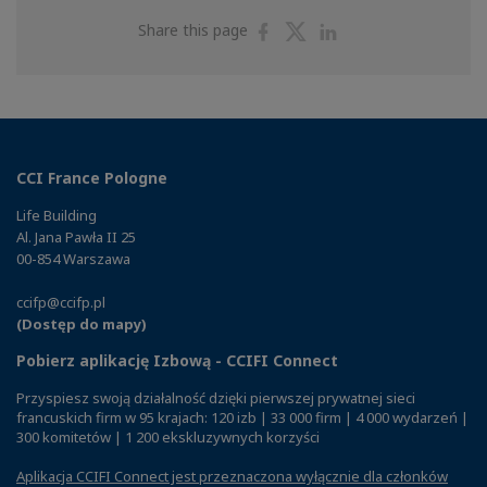
Share
Share
Share
Share this page
on
on
on
Facebook
Twitter
Linkedin
CCI France Pologne
Life Building
Al. Jana Pawła II 25
00-854 Warszawa
ccifp@ccifp.pl
(Dostęp do mapy)
Pobierz aplikację Izbową - CCIFI Connect
Przyspiesz swoją działalność dzięki pierwszej prywatnej sieci
francuskich firm w 95 krajach: 120 izb | 33 000 firm | 4 000 wydarzeń |
300 komitetów | 1 200 ekskluzywnych korzyści
Aplikacja CCIFI Connect jest przeznaczona wyłącznie dla członków