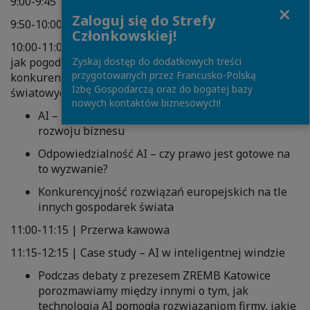
9:00-9:45 | Rejestracja
Close
Zaloguj się do Strefy
9:50-10:00 | Przywitanie
Członkowskiej!
10:00-11:00 | AI Act a proporcjonalność ograniczeń –
jak pogodzić ochronę praw podstawowych w UE i
Zyskaj dostęp do dodatkowych treści
przygotowanych przez Francusko-Polską
konkurencyjność Europy względem innych gospodarek
Izbę Gospodarczą oraz do bogatej bazy
światowych | Prezentacja CRIDO & QUANTUP
nowych kontaktów biznesowych!
AI – czym jest i jak może zostać wykorzystana do
rozwoju biznesu
Odpowiedzialność AI – czy prawo jest gotowe na
to wyzwanie?
Konkurencyjność rozwiązań europejskich na tle
innych gospodarek świata
11:00-11:15 | Przerwa kawowa
11:15-12:15 | Case study – AI w inteligentnej windzie
Podczas debaty z prezesem ZREMB Katowice
porozmawiamy między innymi o tym, jak
technologia AI pomogła rozwiązaniom firmy, jakie