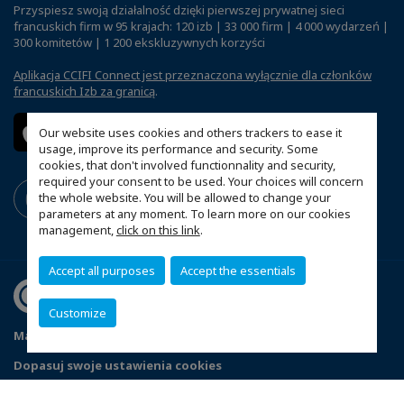
Przyspiesz swoją działalność dzięki pierwszej prywatnej sieci
francuskich firm w 95 krajach: 120 izb | 33 000 firm | 4 000 wydarzeń |
300 komitetów | 1 200 ekskluzywnych korzyści
Aplikacja CCIFI Connect jest przeznaczona wyłącznie dla członków
francuskich Izb za granicą
.
Our website uses cookies and others trackers to ease it
usage, improve its performance and security. Some
cookies, that don't involved functionnality and security,
required your consent to be used. Your choices will concern
the whole website. You will be allowed to change your
parameters at any moment. To learn more on our cookies
management,
click on this link
.
Accept all purposes
Accept the essentials
Customize
Mapa witryny
Polityka prywatności
Statut CCIFP
Dopasuj swoje ustawienia cookies
© 2026 CCI France Pologne