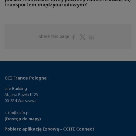
transportem międzynarodowym?
Share
Share
Share
Share this page
on
on
on
Facebook
Twitter
Linkedin
CCI France Pologne
Life Building
Al. Jana Pawła II 25
00-854 Warszawa
ccifp@ccifp.pl
(Dostęp do mapy)
Pobierz aplikację Izbową - CCIFI Connect