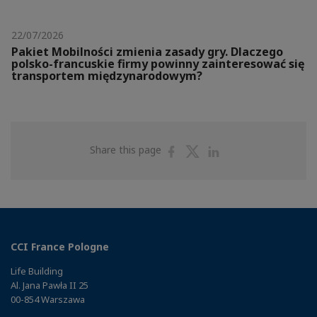
22/07/2026
Pakiet Mobilności zmienia zasady gry. Dlaczego
polsko-francuskie firmy powinny zainteresować się
transportem międzynarodowym?
Share
Share
Share
Share this page
on
on
on
Facebook
Twitter
Linkedin
CCI France Pologne
Life Building
Al. Jana Pawła II 25
00-854 Warszawa