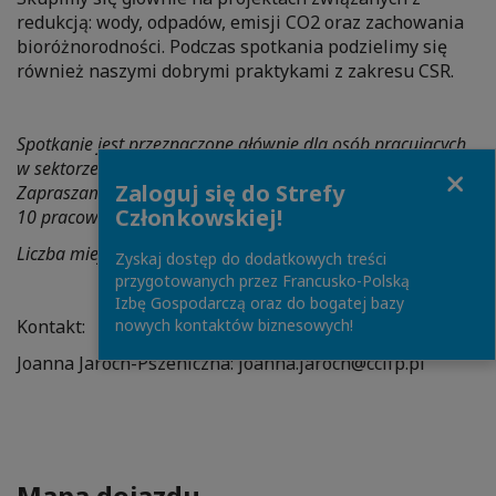
redukcją: wody, odpadów, emisji CO2 oraz zachowania
bioróżnorodności. Podczas spotkania podzielimy się
również naszymi dobrymi praktykami z zakresu CSR.
Spotkanie jest przeznaczone głównie dla osób pracujących
w sektorze przemysłowym, handlu i dystrybucji.
Close
Zaloguj się do Strefy
Zapraszamy przedstawicieli firm zatrudniających powyżej
Członkowskiej!
10 pracowników.
Liczba miejsc dla firm doradczych jest ograniczona.
Zyskaj dostęp do dodatkowych treści
przygotowanych przez Francusko-Polską
Izbę Gospodarczą oraz do bogatej bazy
Kontakt:
nowych kontaktów biznesowych!
Joanna Jaroch-Pszeniczna: joanna.jaroch@ccifp.pl
Mapa dojazdu