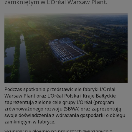
zamkniętym w L’Oréal Warsaw Plant.
Podczas spotkania przedstawiciele fabryki L’Oréal
Warsaw Plant oraz L’Oréal Polska i Kraje Bałtyckie
zaprezentują zielone cele grupy L’Oréal (program
zrównoważonego rozwoju (SBWA) oraz zaprezentują
swoje doświadczenia z wdrażania gospodarki o obiegu
zamkniętym w fabryce.
Skupimy się głownie na projektach związanych z