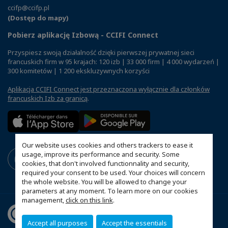
ccifp@ccifp.pl
(Dostęp do mapy)
Pobierz aplikację Izbową - CCIFI Connect
Przyspiesz swoją działalność dzięki pierwszej prywatnej sieci
francuskich firm w 95 krajach: 120 izb | 33 000 firm | 4 000 wydarzeń |
300 komitetów | 1 200 ekskluzywnych korzyści
Aplikacja CCIFI Connect jest przeznaczona wyłącznie dla członków
francuskich Izb za granicą
.
Our website uses cookies and others trackers to ease it
usage, improve its performance and security. Some
cookies, that don't involved functionnality and security,
required your consent to be used. Your choices will concern
the whole website. You will be allowed to change your
parameters at any moment. To learn more on our cookies
management,
click on this link
.
Accept all purposes
Accept the essentials