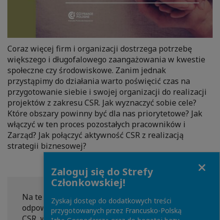
Coraz więcej firm i organizacji dostrzega potrzebę
większego i długofalowego zaangażowania w kwestie
społeczne czy środowiskowe. Zanim jednak
przystąpimy do działania warto poświęcić czas na
przygotowanie siebie i swojej organizacji do realizacji
projektów z zakresu CSR. Jak wyznaczyć sobie cele?
Które obszary powinny być dla nas priorytetowe? Jak
włączyć w ten proces pozostałych pracowników i
Zarząd? Jak połączyć aktywność CSR z realizacją
strategii biznesowej?
Close
Zaloguj się do Strefy
Członkowskiej!
Na te i więcej pytań postaramy się
Zyskaj dostęp do dodatkowych treści
odpowiedzieć w trakcie najbliższego Komitetu
przygotowanych przez Francusko-Polską
CSR, w którym swoją wiedzą i doświadczeniami