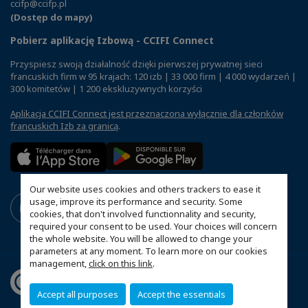
ccifp@ccifp.pl
(Dostęp do mapy)
Pobierz aplikację Izbową - CCIFI Connect
Przyspiesz swoją działalność dzięki pierwszej prywatnej sieci
francuskich firm w 95 krajach: 120 izb | 33 000 firm | 4 000 wydarzeń |
300 komitetów | 1 200 ekskluzywnych korzyści
Aplikacja CCIFI Connect jest przeznaczona wyłącznie dla członków
francuskich Izb za granicą
.
Our website uses cookies and others trackers to ease it
usage, improve its performance and security. Some
cookies, that don't involved functionnality and security,
required your consent to be used. Your choices will concern
the whole website. You will be allowed to change your
parameters at any moment. To learn more on our cookies
management,
click on this link
.
Accept all purposes
Accept the essentials