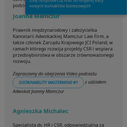
Izbę Gospodarczą oraz do bogatej bazy
podzielą się:
nowych kontaktów biznesowych!
Joanna Mamczur
Prawnik międzynarodowy i założycielka
Kancelarii Adwokackiej Mamczur Law Firm, a
także członek Zarządu Krajowego JCI Poland, w
ramach którego rozwija projekty CSR i wspiera
przedsiębiorstwa w obszarze zrównoważonego
rozwoju.
Zapraszamy do obejrzenia Video podcastu
z udziałem
SUSTAINABILITY MASTERMIND #1
Adwokat Joanny Mamczur
Agnieszka Michalec
Specjalista ds. HR i CSR, odpowiedzialna za