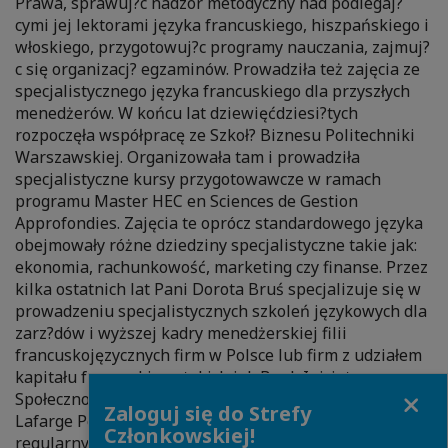
Prawa, sprawuj?c nadzór metodyczny nad podlegaj?
cymi jej lektorami języka francuskiego, hiszpańskiego i
włoskiego, przygotowuj?c programy nauczania, zajmuj?
c się organizacj? egzaminów. Prowadziła też zajęcia ze
specjalistycznego języka francuskiego dla przyszłych
menedżerów. W końcu lat dziewięćdziesi?tych
rozpoczęła współpracę ze Szkoł? Biznesu Politechniki
Warszawskiej. Organizowała tam i prowadziła
specjalistyczne kursy przygotowawcze w ramach
programu Master HEC en Sciences de Gestion
Approfondies. Zajęcia te oprócz standardowego języka
obejmowały różne dziedziny specjalistyczne takie jak:
ekonomia, rachunkowość, marketing czy finanse. Przez
kilka ostatnich lat Pani Dorota Bruś specjalizuje się w
prowadzeniu specjalistycznych szkoleń językowych dla
zarz?dów i wyższej kadry menedżerskiej filii
francuskojęzycznych firm w Polsce lub firm z udziałem
kapitału francuskiego takich jak Bank Inicjatyw
Close
Społeczno-Ekonomicznych S.A., Schneider Polska,
Zaloguj się do Strefy
Lafarge Polska S.A., Edipresse Polska S.A. Bierze także
Członkowskiej!
regularny udział w stażach pedagogicznych