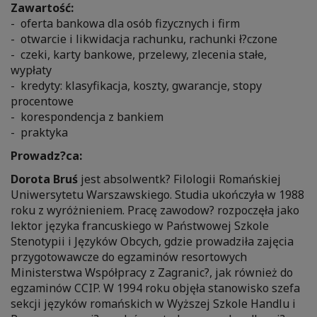
Zawartość:
- oferta bankowa dla osób fizycznych i firm
- otwarcie i likwidacja rachunku, rachunki ł?czone
- czeki, karty bankowe, przelewy, zlecenia stałe,
wypłaty
- kredyty: klasyfikacja, koszty, gwarancje, stopy
procentowe
- korespondencja z bankiem
- praktyka
Prowadz?ca:
Dorota Bruś
jest absolwentk? Filologii Romańskiej
Uniwersytetu Warszawskiego. Studia ukończyła w 1988
roku z wyróżnieniem. Pracę zawodow? rozpoczęła jako
lektor języka francuskiego w Państwowej Szkole
Stenotypii i Języków Obcych, gdzie prowadziła zajęcia
przygotowawcze do egzaminów resortowych
Ministerstwa Współpracy z Zagranic?, jak również do
egzaminów CCIP. W 1994 roku objęła stanowisko szefa
sekcji języków romańskich w Wyższej Szkole Handlu i