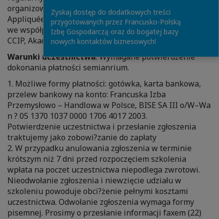
organizowanych we Francji (Centre de Linguistique
Zyskaj dostęp do dodatkowych treści
Appliquée de Besançon) i w Polsce Ambasada Francji
przygotowanych przez Francusko-Polską
we współpracy z Parysk? Izb? Przemysłowo-Handlow?
Izbę Gospodarczą oraz do bogatej bazy
CCIP, Akademia Ekonomiczna w Poznaniu).
nowych kontaktów biznesowych!
Warunki uczestnictwa
: Wymagane potwierdzenie
dokonania płatności semianrium.
1. Możliwe formy płatności: gotówka, karta bankowa,
przelew bankowy na konto: Francuska Izba
Przemysłowo – Handlowa w Polsce, BISE SA III o/W–Wa
n ? 05 1370 1037 0000 1706 4017 2003.
Potwierdzenie uczestnictwa i przesłanie zgłoszenia
traktujemy jako zobowi?zanie do zapłaty
2. W przypadku anulowania zgłoszenia w terminie
krótszym niż 7 dni przed rozpoczęciem szkolenia
wpłata na poczet uczestnictwa niepodlega zwrotowi.
Nieodwołanie zgłoszenia i niewzięcie udziału w
szkoleniu powoduje obci?żenie pełnymi kosztami
uczestnictwa. Odwołanie zgłoszenia wymaga formy
pisemnej. Prosimy o przesłanie informacji faxem (22)