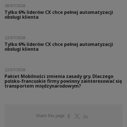
28/07/2026
Tylko 6% liderów CX chce pełnej automatyzacji
obsługi klienta
22/07/2026
Tylko 6% liderów CX chce pełnej automatyzacji
obsługi klienta
22/07/2026
Pakiet Mobilności zmienia zasady gry. Dlaczego
polsko-francuskie firmy powinny zainteresować się
transportem międzynarodowym?
Share
Share
Share
Share this page
on
on
on
Facebook
Twitter
Linkedin