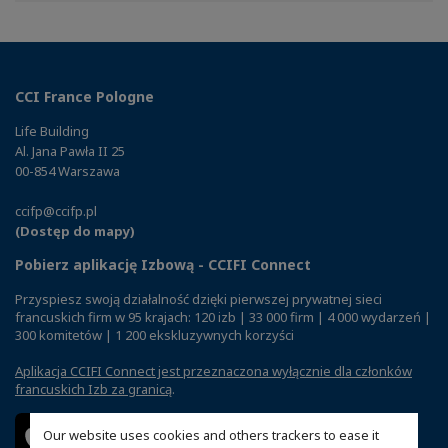
CCI France Pologne
Life Building
Al. Jana Pawła II 25
00-854 Warszawa
ccifp@ccifp.pl
(Dostęp do mapy)
Pobierz aplikację Izbową - CCIFI Connect
Przyspiesz swoją działalność dzięki pierwszej prywatnej sieci
francuskich firm w 95 krajach: 120 izb | 33 000 firm | 4 000 wydarzeń |
300 komitetów | 1 200 ekskluzywnych korzyści
Aplikacja CCIFI Connect jest przeznaczona wyłącznie dla członków
francuskich Izb za granicą
.
Our website uses cookies and others trackers to ease it