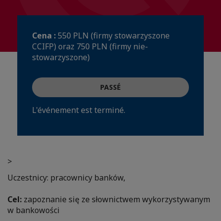
Cena :
550 PLN (firmy stowarzyszone
CCIFP) oraz 750 PLN (firmy nie-
stowarzyszone)
PASSÉ
L'événement est terminé.
>
Uczestnicy: pracownicy banków,
Cel:
zapoznanie się ze słownictwem wykorzystywanym
w bankowości