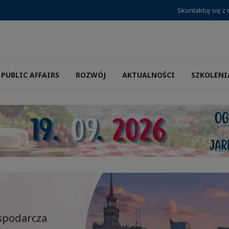
Skontaktuj się z
PUBLIC AFFAIRS
ROZWÓJ
AKTUALNOŚCI
SZKOLENI
spodarcza
zwoju Biznesu
e w nowoczesnym
um Warszawy!