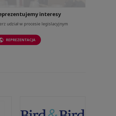
eprezentujemy interesy
Wspiera
erz udział w procesie legislacyjnym
Rozwiń swó
REPREZENTACJA
WSPAR