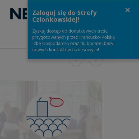
Close
Zaloguj się do Strefy
ODKRYJ!
Członkowskiej!
Zyskaj dostęp do dodatkowych treści
przygotowanych przez Francusko-Polską
Izbę Gospodarczą oraz do bogatej bazy
nowych kontaktów biznesowych!
Previous
Next