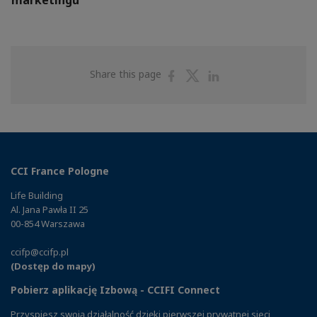
marketingu
Share
Share
Share
Share this page
on
on
on
Facebook
Twitter
Linkedin
CCI France Pologne
Life Building
Al. Jana Pawła II 25
00-854 Warszawa
ccifp@ccifp.pl
(Dostęp do mapy)
Pobierz aplikację Izbową - CCIFI Connect
Przyspiesz swoją działalność dzięki pierwszej prywatnej sieci