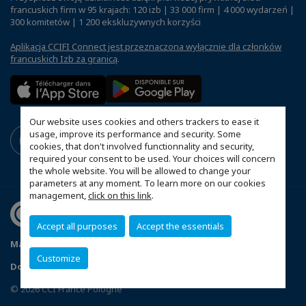
francuskich firm w 95 krajach: 120 izb | 33 000 firm | 4 000 wydarzeń |
300 komitetów | 1 200 ekskluzywnych korzyści
Aplikacja CCIFI Connect jest przeznaczona wyłącznie dla członków
francuskich Izb za granicą
.
Our website uses cookies and others trackers to ease it
usage, improve its performance and security. Some
cookies, that don't involved functionnality and security,
required your consent to be used. Your choices will concern
the whole website. You will be allowed to change your
parameters at any moment. To learn more on our cookies
management,
click on this link
.
Accept all purposes
Accept the essentials
Mapa witryny
Polityka prywatności
Statut CCIFP
Customize
Dopasuj swoje ustawienia cookies
© 2026 CCI France Pologne