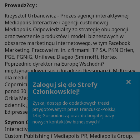
Prowadz?cy :
Krzysztof Urbanowicz - Prezes agencji interaktywnej
Mediapolis Interactive i agencji customowej
Mediapolis. Odpowiedzialny za strategię obu agencji
oraz tworzenie produktów i modeli biznesowych w
obszarze marketingu internetowego, w tym Facebook
Marketing. Pracował m. in. z firmami: TP SA, PKN Orlen,
PGE, PGNiG, Unilever, Diageo (Smirnoff), Hortex.
Poprzednio dyrektor na Europę Wschodni?
międzynarodowej sieci doradczej Revsquare („McKinsey
dla mediów”) i prezes internetowej spółki Index
Close
Zaloguj się do Strefy
Copernicus, notowanej na New Connect. Doradzał
Członkowskiej!
ponad 30 mediom w Polsce (m. in. Polskapresse, Infor,
Orkla Media) i we Francji (m. in. największy francuski
Zyskaj dostęp do dodatkowych treści
dziennik „Ouest-France”) i w Szwajcarii (m. in.
przygotowanych przez Francusko-Polską
Edipresse).
Izbę Gospodarczą oraz do bogatej bazy
nowych kontaktów biznesowych!
Szymon Chodkowski
- Dyrektor Mediapolis
Interactive, agencji tworz?cej, razem z Mediapolis
Custom Publishing i Mediapolis PR, Mediapolis Group.