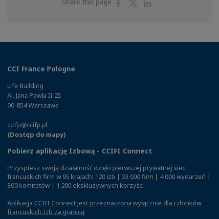
Share
Share
Share
Share this page
on
on
on
Facebook
Twitter
Linkedin
CCI France Pologne
Life Building
Al. Jana Pawła II 25
00-854 Warszawa
ccifp@ccifp.pl
(Dostęp do mapy)
Pobierz aplikację Izbową - CCIFI Connect
Przyspiesz swoją działalność dzięki pierwszej prywatnej sieci
francuskich firm w 95 krajach: 120 izb | 33 000 firm | 4 000 wydarzeń |
300 komitetów | 1 200 ekskluzywnych korzyści
Aplikacja CCIFI Connect jest przeznaczona wyłącznie dla członków
francuskich Izb za granicą
.