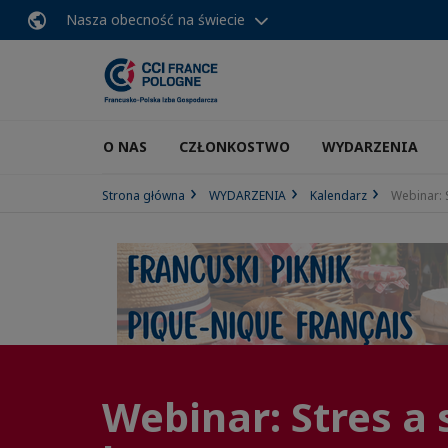
Nasza obecność na świecie
O NAS
CZŁONKOSTWO
WYDARZENIA
Strona główna
WYDARZENIA
Kalendarz
Webinar: 
Webinar: Stres a