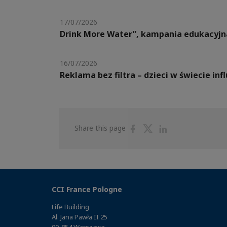
17/07/2026
Drink More Water”, kampania edukacyjn
16/07/2026
Reklama bez filtra – dzieci w świecie in
Share
Share
Share
Share this page
on
on
on
Facebook
Twitter
Linkedin
CCI France Pologne
Life Building
Al. Jana Pawła II 25