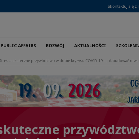
Skontaktuj się z
PUBLIC AFFAIRS
ROZWÓJ
AKTUALNOŚCI
SZKOLENI
Stres a skuteczne przywództwo w dobie kryzysu COVID-19 – jak budować otwa
 skuteczne przywództw