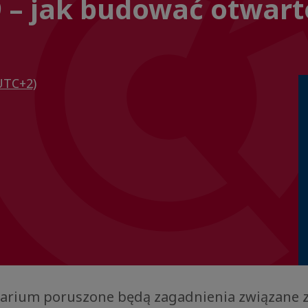
 – jak budować otwarto
UTC+2)
arium poruszone będą zagadnienia związane 