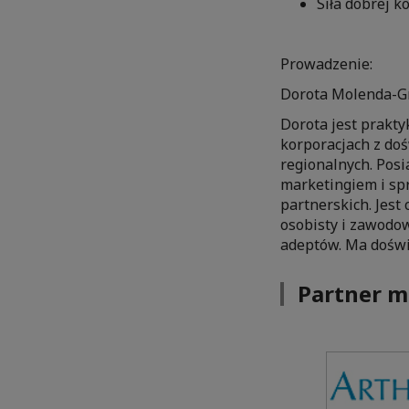
Siła dobrej k
Prowadzenie:
Dorota Molenda-Gr
Dorota jest prakt
korporacjach z do
regionalnych. Posi
marketingiem i sp
partnerskich. Jes
osobisty i zawodo
adeptów. Ma doświ
Partner m