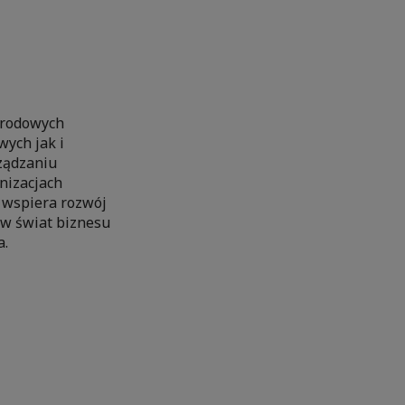
arodowych
ych jak i
rządzaniu
nizacjach
 wspiera rozwój
 w świat biznesu
a.