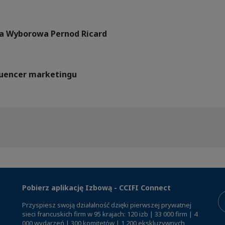
a Wyborowa Pernod Ricard
fluencer marketingu
Pobierz aplikację Izbową - CCIFI Connect
Przyspiesz swoją działalność dzięki pierwszej prywatnej
sieci francuskich firm w 95 krajach: 120 izb | 33 000 firm | 4
000 wydarzeń | 300 komitetów | 1 200 ekskluzywnych