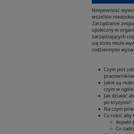
Niepewność wywoł
wszelkie niedoskon
Zarządzanie zespo
społeczny w orga
zarządzających czę
się stres może wyw
codziennymi wyzw
Czym jest zat
pracowników
Jakie są reak
czym w ogóle 
Jak działać a
po kryzysie?
Na czym poleg
Co robić aby 
Aspekt 
Co zadz