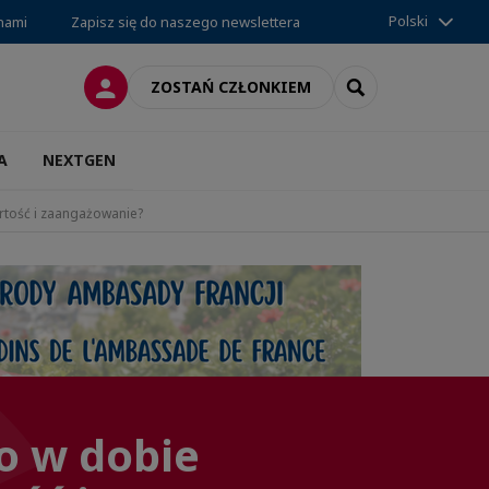
Polski
 nami
Zapisz się do naszego newslettera
LOGOWANIE
SEARCH
ZOSTAŃ CZŁONKIEM
A
NEXTGEN
rtość i zaangażowanie?
o w dobie