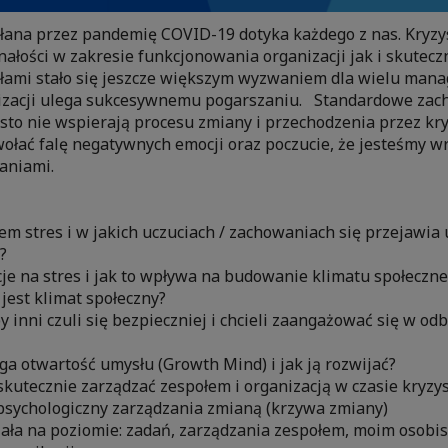
ana przez pandemię COVID-19 dotyka każdego z nas. Kryz
ałości w zakresie funkcjonowania organizacji jak i skutec
łami stało się jeszcze większym wyzwaniem dla wielu mana
nizacji ulega sukcesywnemu pogarszaniu. Standardowe zac
sto nie wspierają procesu zmiany i przechodzenia przez kry
ołać falę negatywnych emocji oraz poczucie, że jesteśmy wr
aniami.
em stres i w jakich uczuciach / zachowaniach się przejawia 
?
cje na stres i jak to wpływa na budowanie klimatu społeczne
jest klimat społeczny?
by inni czuli się bezpieczniej i chcieli zaangażować się w o
a otwartość umysłu (Growth Mind) i jak ją rozwijać?
skutecznie zarządzać zespołem i organizacją w czasie kryzy
psychologiczny zarządzania zmianą (krzywa zmiany)
iała na poziomie: zadań, zarządzania zespołem, moim osobi