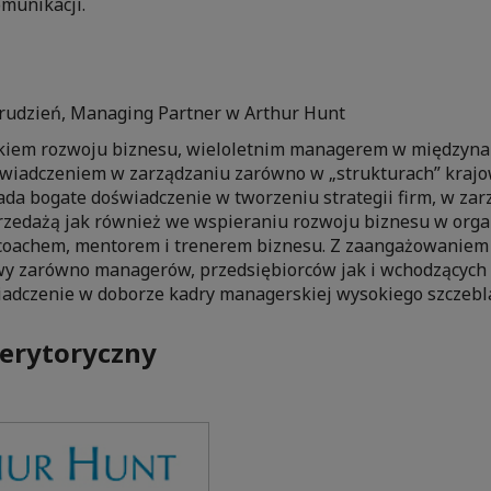
omunikacji.
udzień, Managing Partner w Arthur Hunt
ykiem rozwoju biznesu, wieloletnim managerem w międzyn
świadczeniem w zarządzaniu zarówno w „strukturach” krajow
ada bogate doświadczenie w tworzeniu strategii firm, w za
rzedażą jak również we wspieraniu rozwoju biznesu w orga
t coachem, mentorem i trenerem biznesu. Z zaangażowaniem
wy zarówno managerów, przedsiębiorców jak i wchodzących
adczenie w doborze kadry managerskiej wysokiego szczebl
erytoryczny