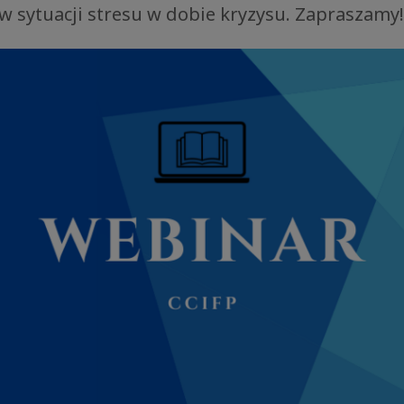
 sytuacji stresu w dobie kryzysu. Zapraszamy!