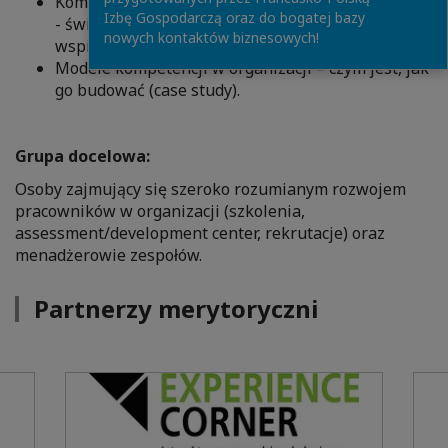
Kompetencje potrzebne do skutecznego działania
Izbę Gospodarczą oraz do bogatej bazy
- świadomość potrzeb, benchmark, narzędzia
nowych kontaktów biznesowych!
wspierające – Archipelago Competence Game.
Modele kompetencji w organizacji – czym jest, jak
go budować (case study).
Grupa docelowa:
Osoby zajmujący się szeroko rozumianym rozwojem
pracowników w organizacji (szkolenia,
assessment/development center, rekrutacje) oraz
menadżerowie zespołów.
Partnerzy merytoryczni