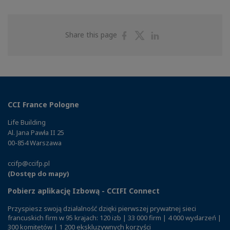
Share
Share
Share
Share this page
on
on
on
Facebook
Twitter
Linkedin
CCI France Pologne
Life Building
Al. Jana Pawła II 25
00-854 Warszawa
ccifp@ccifp.pl
(Dostęp do mapy)
Pobierz aplikację Izbową - CCIFI Connect
Przyspiesz swoją działalność dzięki pierwszej prywatnej sieci
francuskich firm w 95 krajach: 120 izb | 33 000 firm | 4 000 wydarzeń |
300 komitetów | 1 200 ekskluzywnych korzyści