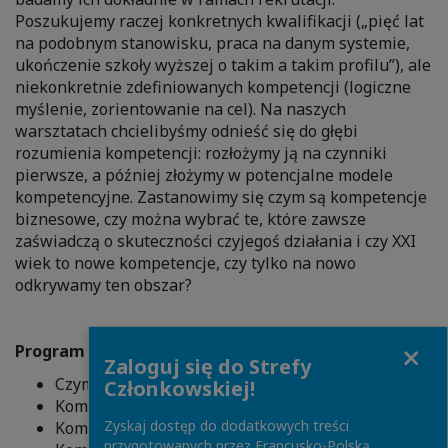
Poszukujemy raczej konkretnych kwalifikacji („pięć lat
na podobnym stanowisku, praca na danym systemie,
ukończenie szkoły wyższej o takim a takim profilu”), ale
niekonkretnie zdefiniowanych kompetencji (logiczne
myślenie, zorientowanie na cel). Na naszych
warsztatach chcielibyśmy odnieść się do głębi
rozumienia kompetencji: rozłożymy ją na czynniki
pierwsze, a później złożymy w potencjalne modele
kompetencyjne. Zastanowimy się czym są kompetencje
biznesowe, czy można wybrać te, które zawsze
zaświadczą o skuteczności czyjegoś działania i czy XXI
wiek to nowe kompetencje, czy tylko na nowo
odkrywamy ten obszar?
Close
Program :
Zaloguj się do Strefy
Czym jest kompetencja? Budowa kompetencji.
Członkowskiej!
Kompetencje XXI wieku – różne perspektywy.
Zyskaj dostęp do dodatkowych treści
Kompetencje biznesowe – czym są i jak je badać?
przygotowanych przez Francusko-Polską