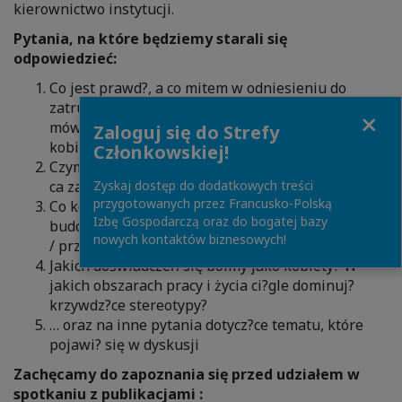
kierownictwo instytucji.
Pytania, na które będziemy starali się
odpowiedzieć:
Co jest prawd?, a co mitem w odniesieniu do
zatrudniania kobiet w organizacji? Czy możemy
Close
mówić o mocnych i słabych stronach w pracy
Zaloguj się do Strefy
kobiet?
Członkowskiej!
Czym cechuje się kultura organizacyjna sprzyjaj?
ca zatrudnieniu i pracy kobiet?
Zyskaj dostęp do dodatkowych treści
przygotowanych przez Francusko-Polską
Co kobiety mog? zrobić same dla siebie w celu
Izbę Gospodarczą oraz do bogatej bazy
budowania dobrych, trwałych relacji z pracodawc?
nowych kontaktów biznesowych!
/ przełożonym?
Jakich doświadczeń się boimy jako kobiety? W
jakich obszarach pracy i życia ci?gle dominuj?
krzywdz?ce stereotypy?
… oraz na inne pytania dotycz?ce tematu, które
pojawi? się w dyskusji
Zachęcamy do zapoznania się przed udziałem w
spotkaniu z publikacjami :