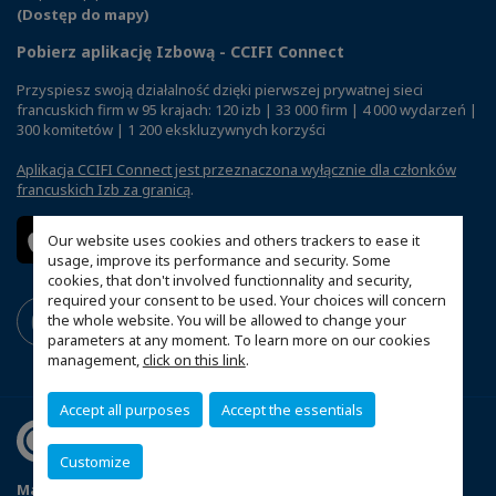
(Dostęp do mapy)
Pobierz aplikację Izbową - CCIFI Connect
Przyspiesz swoją działalność dzięki pierwszej prywatnej sieci
francuskich firm w 95 krajach: 120 izb | 33 000 firm | 4 000 wydarzeń |
300 komitetów | 1 200 ekskluzywnych korzyści
Aplikacja CCIFI Connect jest przeznaczona wyłącznie dla członków
francuskich Izb za granicą
.
Our website uses cookies and others trackers to ease it
usage, improve its performance and security. Some
cookies, that don't involved functionnality and security,
required your consent to be used. Your choices will concern
the whole website. You will be allowed to change your
parameters at any moment. To learn more on our cookies
management,
click on this link
.
Accept all purposes
Accept the essentials
Customize
Mapa witryny
Polityka prywatności
Statut CCIFP