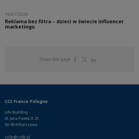
16/07/2026
Reklama bez filtra – dzieci w świecie influencer
marketingu
Share
Share
Share
Share this page
on
on
on
Facebook
Twitter
Linkedin
CCI France Pologne
Life Building
Al. Jana Pawła II 25
00-854 Warszawa
ccifp@ccifp.pl