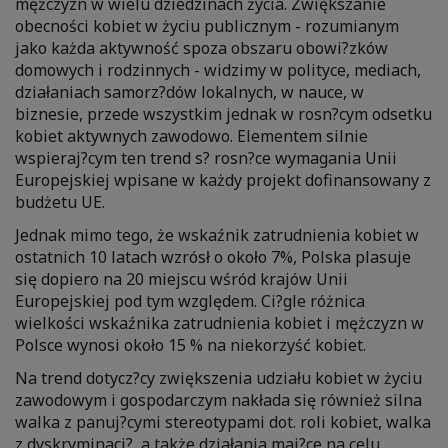
mężczyzn w wielu dziedzinach życia. Zwiększanie
obecności kobiet w życiu publicznym - rozumianym
jako każda aktywność spoza obszaru obowi?zków
domowych i rodzinnych - widzimy w polityce, mediach,
działaniach samorz?dów lokalnych, w nauce, w
biznesie, przede wszystkim jednak w rosn?cym odsetku
kobiet aktywnych zawodowo. Elementem silnie
wspieraj?cym ten trend s? rosn?ce wymagania Unii
Europejskiej wpisane w każdy projekt dofinansowany z
budżetu UE.
Jednak mimo tego, że wskaźnik zatrudnienia kobiet w
ostatnich 10 latach wzrósł o około 7%, Polska plasuje
się dopiero na 20 miejscu wśród krajów Unii
Europejskiej pod tym względem. Ci?gle różnica
wielkości wskaźnika zatrudnienia kobiet i mężczyzn w
Polsce wynosi około 15 % na niekorzyść kobiet.
Na trend dotycz?cy zwiększenia udziału kobiet w życiu
zawodowym i gospodarczym nakłada się również silna
walka z panuj?cymi stereotypami dot. roli kobiet, walka
z dyskryminacj?, a także działania maj?ce na celu