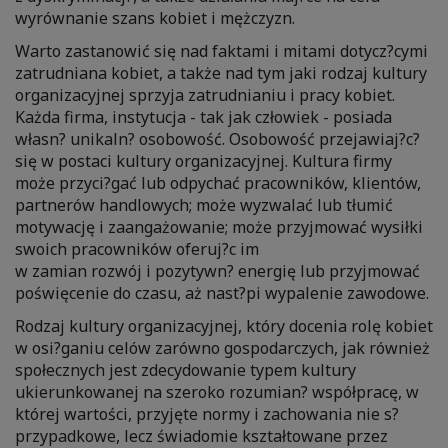
wyrównanie szans kobiet i mężczyzn.
Warto zastanowić się nad faktami i mitami dotycz?cymi
zatrudniana kobiet, a także nad tym jaki rodzaj kultury
organizacyjnej sprzyja zatrudnianiu i pracy kobiet.
Każda firma, instytucja - tak jak człowiek - posiada
własn? unikaln? osobowość. Osobowość przejawiaj?c?
się w postaci kultury organizacyjnej. Kultura firmy
może przyci?gać lub odpychać pracowników, klientów,
partnerów handlowych; może wyzwalać lub tłumić
motywację i zaangażowanie; może przyjmować wysiłki
swoich pracowników oferuj?c im
w zamian rozwój i pozytywn? energię lub przyjmować
poświęcenie do czasu, aż nast?pi wypalenie zawodowe.
Rodzaj kultury organizacyjnej, który docenia rolę kobiet
w osi?ganiu celów zarówno gospodarczych, jak również
społecznych jest zdecydowanie typem kultury
ukierunkowanej na szeroko rozumian? współpracę, w
której wartości, przyjęte normy i zachowania nie s?
przypadkowe, lecz świadomie kształtowane przez