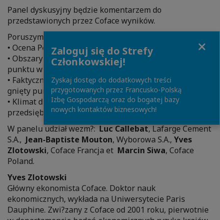
Panel dyskusyjny będzie komentarzem do
przedstawionych przez Coface wyników.
Poruszymy m.in. następuj?ce zagadnienia:
Close
• Ocena Polski na tle innych krajów Europy Środkowej
Zaloguj się do Strefy
• Obszary atrakcyjne dla polskich przedsiębiorstw z
Członkowskiej!
punktu widzenia inwestycji i eksportu
• Faktyczny stan gospodarek dzisiaj. Czy został już osi?
Zyskaj dostęp do dodatkowych treści
przygotowanych przez Francusko-Polską
gnięty punkt kulminacyjny kryzysu?
Izbę Gospodarczą oraz do bogatej bazy
• Klimat dla biznesu w Polsce i w Europie w ocenie
nowych kontaktów biznesowych!
przedsiębiorców
W panelu udział wezm?:
Luc Callebat
, Lafarge Cement
S.A.,
Jean-Baptiste Mouton
, Wyborowa S.A.,
Yves
Zlotowski
, Coface Francja et
Marcin Siwa
, Coface
Poland.
Yves Zlotowski
Główny ekonomista Coface. Doktor nauk
ekonomicznych, wykłada na Uniwersytecie Paris
Dauphine. Zwi?zany z Coface od 2001 roku, pierwotnie