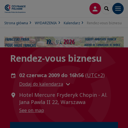
LOGOWANIE
SEARCH
Men
Strona główna
WYDARZENIA
Kalendarz
Rendez-vous biznesu
Rendez-vous biznesu
02 czerwca 2009 do 16h56
(UTC+2)
Dodaj do kalendarza
Hotel Mercure Fryderyk Chopin - Al.
Jana Pawla II 22, Warszawa
See on map