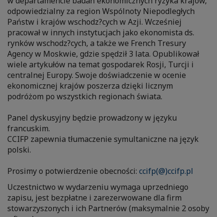
w departamencie badań ekonomicznych ryzyka krajów,
odpowiedzialny za region Wspólnoty Niepodległych
Państw i krajów wschodz?cych w Azji. Wcześniej
pracował w innych instytucjach jako ekonomista ds.
rynków wschodz?cych, a także we French Tresury
Agency w Moskwie, gdzie spędził 3 lata. Opublikował
wiele artykułów na temat gospodarek Rosji, Turcji i
centralnej Europy. Swoje doświadczenie w ocenie
ekonomicznej krajów poszerza dzięki licznym
podróżom po wszystkich regionach świata.
Panel dyskusyjny będzie prowadzony w języku
francuskim.
CCIFP zapewnia tłumaczenie symultaniczne na język
polski.
Prosimy o potwierdzenie obecności:
ccifp(@)ccifp.pl
Uczestnictwo w wydarzeniu wymaga uprzedniego
zapisu, jest bezpłatne i zarezerwowane dla firm
stowarzyszonych i ich Partnerów (maksymalnie 2 osoby