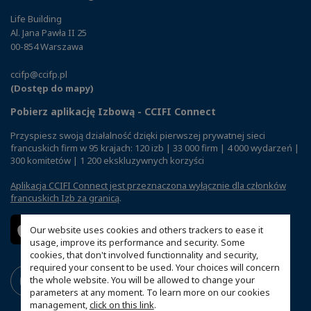
Life Building
Al. Jana Pawła II 25
00-854 Warszawa
ccifp@ccifp.pl
(Dostęp do mapy)
Pobierz aplikację Izbową - CCIFI Connect
Przyspiesz swoją działalność dzięki pierwszej prywatnej sieci
francuskich firm w 95 krajach: 120 izb | 33 000 firm | 4 000 wydarzeń |
300 komitetów | 1 200 ekskluzywnych korzyści
Aplikacja CCIFI Connect jest przeznaczona wyłącznie dla członków
francuskich Izb za granicą
.
Our website uses cookies and others trackers to ease it
usage, improve its performance and security. Some
cookies, that don't involved functionnality and security,
required your consent to be used. Your choices will concern
the whole website. You will be allowed to change your
parameters at any moment. To learn more on our cookies
management,
click on this link
.