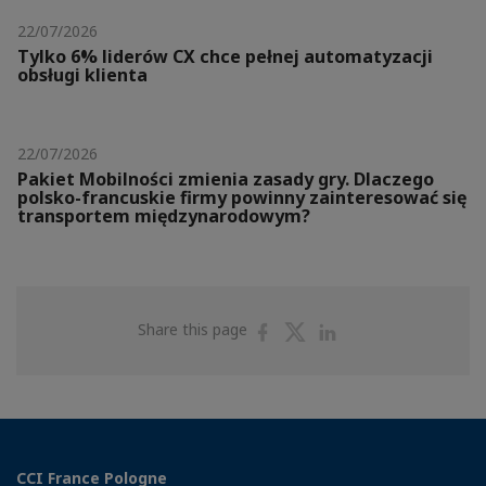
22/07/2026
Tylko 6% liderów CX chce pełnej automatyzacji
obsługi klienta
22/07/2026
Pakiet Mobilności zmienia zasady gry. Dlaczego
polsko-francuskie firmy powinny zainteresować się
transportem międzynarodowym?
Share
Share
Share
Share this page
on
on
on
Facebook
Twitter
Linkedin
CCI France Pologne