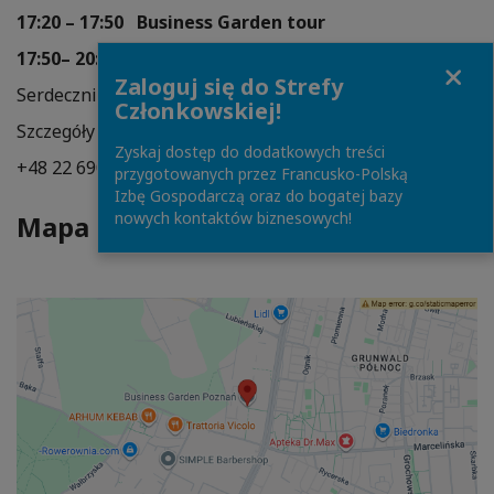
17:20 – 17:50 Business Garden
tour
17:50
– 20:00
After Summer Business Mixer
Close
Zaloguj się do Strefy
Serdecznie zapraszamy!
Członkowskiej!
Szczegóły i zgłoszenia: monika.sniecinska@ccifp.pl
Zyskaj dostęp do dodatkowych treści
+48 22 690 68 98
przygotowanych przez Francusko-Polską
Izbę Gospodarczą oraz do bogatej bazy
nowych kontaktów biznesowych!
Mapa dojazdu