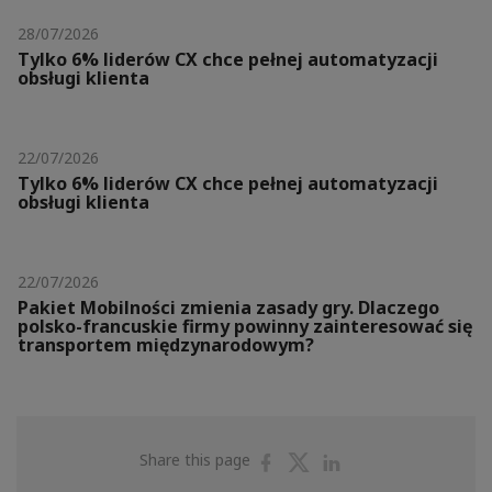
28/07/2026
Tylko 6% liderów CX chce pełnej automatyzacji
obsługi klienta
22/07/2026
Tylko 6% liderów CX chce pełnej automatyzacji
obsługi klienta
22/07/2026
Pakiet Mobilności zmienia zasady gry. Dlaczego
polsko-francuskie firmy powinny zainteresować się
transportem międzynarodowym?
Share
Share
Share
Share this page
on
on
on