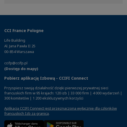
Facebook
Twitter
Linkedin
CCI France Pologne
Life Building
Al. Jana Pawła II 25
00-854 Warszawa
ccifp@ccifp.pl
(Dostęp do mapy)
Pobierz aplikację Izbową - CCIFI Connect
Przyspiesz swoją działalność dzięki pierwszej prywatnej sieci
francuskich firm w 95 krajach: 120 izb | 33 000 firm | 4 000 wydarzeń |
300 komitetów | 1 200 ekskluzywnych korzyści
Aplikacja CCIFI Connect jest przeznaczona wyłącznie dla członków
francuskich Izb za granicą
.