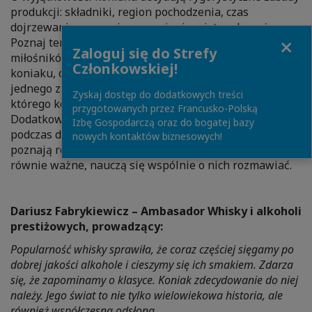
produkcji: składniki, region pochodzenia, czas
dojrzewania, wreszcie powonienie mistrza kupażu.
Close
Poznaj ten niezwykły trunek i dołącz do grona jego
Zaloguj się do Strefy
miłośników. Podczas spotkania osnutego na kanwie
Członkowskiej!
koniaku, odkryjemy przed Wami historię i dziedzictwo
jednego z najstarszych domów koniakowych we Francji,
Zyskaj dostęp do dodatkowych treści
którego korzenie sięgają początków XVIII wieku.
przygotowanych przez Francusko-Polską
Dodatkowo, prowadzący opowie, czym kierować się
Izbę Gospodarczą oraz do bogatej bazy
podczas degustacji tego klasycznego trunku. Uczestnicy
nowych kontaktów biznesowych!
poznają również jego niezwykłe walory smakowe i, co
równie ważne, nauczą się wspólnie o nich rozmawiać.
Dariusz Fabrykiewicz – Ambasador Whisky i alkoholi
prestiżowych, prowadzący:
Popularność whisky sprawiła, że coraz częściej sięgamy po
dobrej jakości alkohole i cieszymy się ich smakiem. Zdarza
się, że zapominamy o klasyce. Koniak zdecydowanie do niej
należy. Jego świat to nie tylko wielowiekowa historia, ale
również współczesna odsłona.