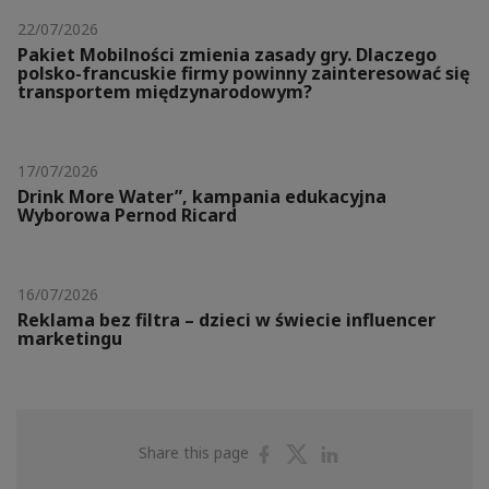
22/07/2026
Pakiet Mobilności zmienia zasady gry. Dlaczego
polsko-francuskie firmy powinny zainteresować się
transportem międzynarodowym?
17/07/2026
Drink More Water”, kampania edukacyjna
Wyborowa Pernod Ricard
16/07/2026
Reklama bez filtra – dzieci w świecie influencer
marketingu
Share
Share
Share
Share this page
on
on
on