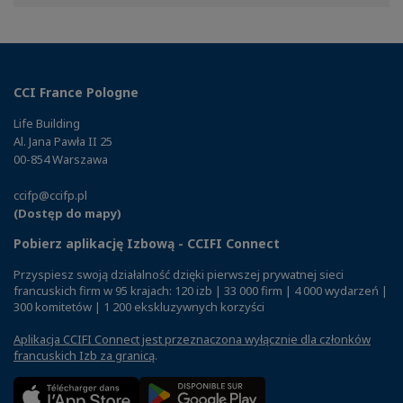
Facebook
Twitter
Linkedin
CCI France Pologne
Life Building
Al. Jana Pawła II 25
00-854 Warszawa
ccifp@ccifp.pl
(Dostęp do mapy)
Pobierz aplikację Izbową - CCIFI Connect
Przyspiesz swoją działalność dzięki pierwszej prywatnej sieci
francuskich firm w 95 krajach: 120 izb | 33 000 firm | 4 000 wydarzeń |
300 komitetów | 1 200 ekskluzywnych korzyści
Aplikacja CCIFI Connect jest przeznaczona wyłącznie dla członków
francuskich Izb za granicą
.