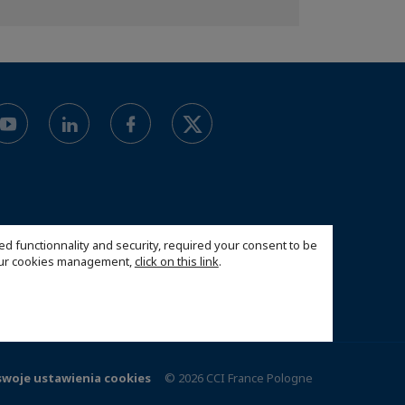
ed functionnality and security, required your consent to be
 our cookies management,
click on this link
.
swoje ustawienia cookies
© 2026 CCI France Pologne