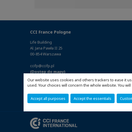
on
on
on
Facebook
Twitter
Linkedin
CCI France Pologne
Life Building
Al. Jana Pawła II 25
00-854 Warszawa
ccifp@ccifp.pl
(Dostęp do mapy)
Our website uses cookies and others trackers to ease it us
used. Your choices will concern the whole website. You w
Accept all purposes
Accept the essentials
Custo