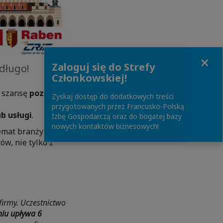
Close
Zaloguj się do Strefy
długo!
Członkowskiej!
ą szansę
poznać
Zyskaj dostęp do dodatkowych treści
przygotowanych przez Francusko-Polską
b usługi
.
Izbę Gospodarczą oraz do bogatej bazy
nowych kontaktów biznesowych!
emat branży
w, nie tylko z
firmy. Uczestnictwo
niu upływa 6