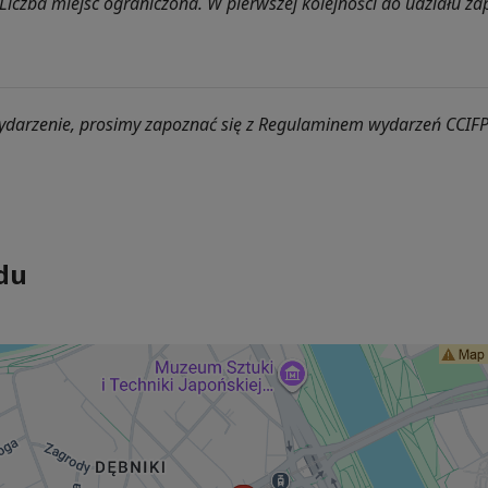
Liczba miejsc ograniczona. W pierwszej kolejności do udziału za
ydarzenie, prosimy zapoznać się z Regulaminem wydarzeń CCIF
du