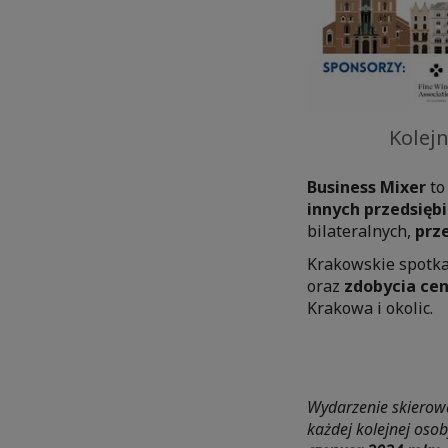
Kolej
Business Mixer
to
innych przedsięb
bilateralnych,
prz
Krakowskie spotka
oraz
zdobycia ce
Krakowa i okolic.
Wydarzenie skierowa
każdej kolejnej osob