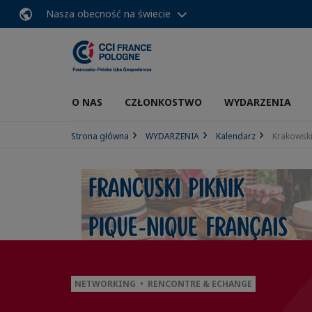
Nasza obecność na świecie
O NAS
CZŁONKOSTWO
WYDARZENIA
Strona główna
WYDARZENIA
Kalendarz
Krakowski
NETWORKING • RENCONTRE & ECHANGE