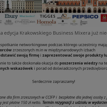
na edycja Krakowskiego Business Mixera już nie
 spotkanie networkingowe podczas którego uczestnicy maj
iorców
zrzeszonych m.in w międzynarodowych izbach
edstawić swoją firmę
i
zaprezentować swoje produkty lu
nie to także doskonała okazja do
poszerzenia wiedzy
na t
nnych wskazówek
i porad od doświadczonych przedsiębiorcó
Serdecznie zapraszamy!
ne dla firm zrzeszonych w CCIFP i bezpłatne dla jednej osoby z 
y jest płatne 150 zł netto.
Termin rezygnacji z udziału w wydarze