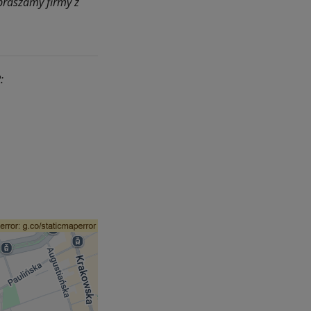
praszamy firmy z
P: