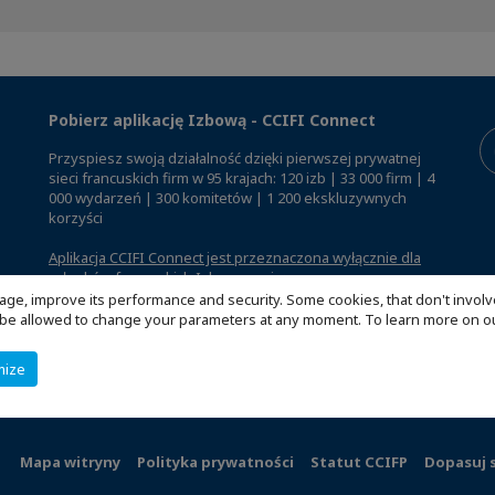
Pobierz aplikację Izbową - CCIFI Connect
Przyspiesz swoją działalność dzięki pierwszej prywatnej
sieci francuskich firm w 95 krajach: 120 izb | 33 000 firm | 4
000 wydarzeń | 300 komitetów | 1 200 ekskluzywnych
korzyści
Aplikacja CCIFI Connect jest przeznaczona wyłącznie dla
członków francuskich Izb za granicą
.
age, improve its performance and security. Some cookies, that don't involv
ill be allowed to change your parameters at any moment. To learn more on
mize
Mapa witryny
Polityka prywatności
Statut CCIFP
Dopasuj 