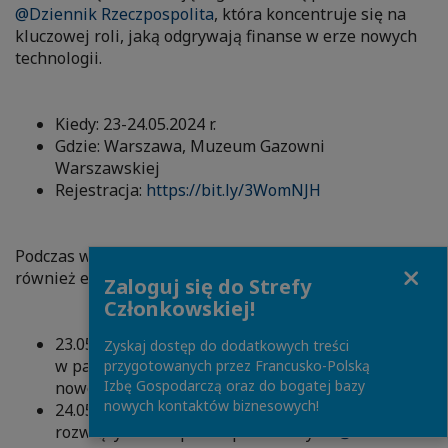
@Dziennik Rzeczpospolita
, która koncentruje się na
kluczowej roli, jaką odgrywają finanse w erze nowych
technologii.
Kiedy: 23-24.05.2024 r.
Gdzie: Warszawa, Muzeum Gazowni
Warszawskiej
Rejestracja:
https://bit.ly/3WomNJH
Podczas wydarzenia swoją ekspertyzą podzielą się
Close
również eksperci PwC Polska:
Zaloguj się do Strefy
Członkowskiej!
23.05
@Magdalena Brzuszczyńska
weźmie udział
Zyskaj dostęp do dodatkowych treści
w panelu dyskusyjnym na temat implementacji
przygotowanych przez Francusko-Polską
Izbę Gospodarczą oraz do bogatej bazy
nowoczesnych technologii w finansach.
nowych kontaktów biznesowych!
24.05
@Andrzej Zubik
opowie o sposobach na
rozwiązywanie sporów podatkowych.
@Dorota