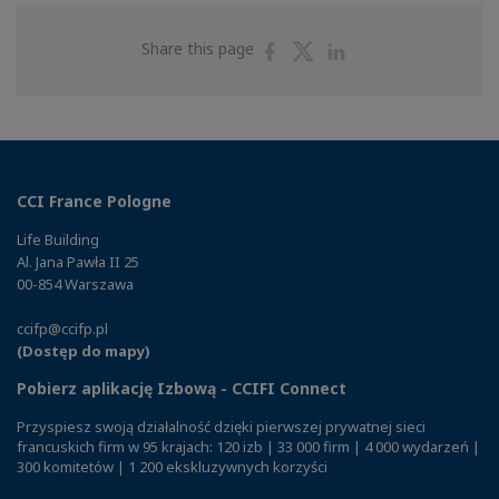
Share
Share
Share
Share this page
on
on
on
Facebook
Twitter
Linkedin
CCI France Pologne
Life Building
Al. Jana Pawła II 25
00-854 Warszawa
ccifp@ccifp.pl
(Dostęp do mapy)
Pobierz aplikację Izbową - CCIFI Connect
Przyspiesz swoją działalność dzięki pierwszej prywatnej sieci
francuskich firm w 95 krajach: 120 izb | 33 000 firm | 4 000 wydarzeń |
300 komitetów | 1 200 ekskluzywnych korzyści