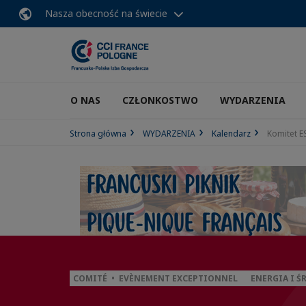
Nasza obecność na świecie
O NAS
CZŁONKOSTWO
WYDARZENIA
Strona główna
WYDARZENIA
Kalendarz
Komitet ES
COMITÉ • EVÈNEMENT EXCEPTIONNEL
ENERGIA I 