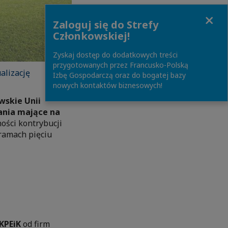
Close
Zaloguj się do Strefy
Członkowskiej!
Zyskaj dostęp do dodatkowych treści
przygotowanych przez Francusko-Polską
alizację
Izbę Gospodarczą oraz do bogatej bazy
nowych kontaktów biznesowych!
wskie Unii
łania mające na
ności kontrybucji
 ramach pięciu
KPEiK
od firm