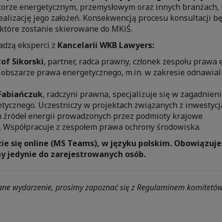
ktorze energetycznym, przemysłowym oraz innych branżach,
ealizację jego założeń. Konsekwencją procesu konsultacji 
 które zostanie skierowane do MKiŚ.
dzą eksperci z
Kancelarii WKB Lawyers:
of Sikorski
, partner, radca prawny, członek zespołu prawa
w obszarze prawa energetycznego, m.in. w zakresie odnawial
Fabiańczuk
, radczyni prawna, specjalizuje się w zagadnien
tycznego. Uczestniczy w projektach związanych z inwestycj
 źródeł energii prowadzonych przez podmioty krajowe
e. Współpracuje z zespołem prawa ochrony środowiska.
e się online (MS Teams), w języku polskim. Obowiązuje r
ny jedynie do zarejestrowanych osób.
ane wydarzenie, prosimy zapoznać się z Regulaminem komitetó