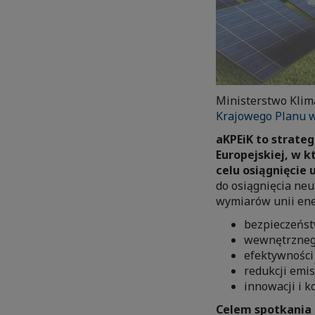
Ministerstwo Klim
Krajowego Planu w 
aKPEiK to strate
Europejskiej, w k
celu osiągnięcie
do osiągnięcia neu
wymiarów unii ener
bezpieczeńs
wewnętrzneg
efektywności
redukcji emi
innowacji i k
Celem spotkania b