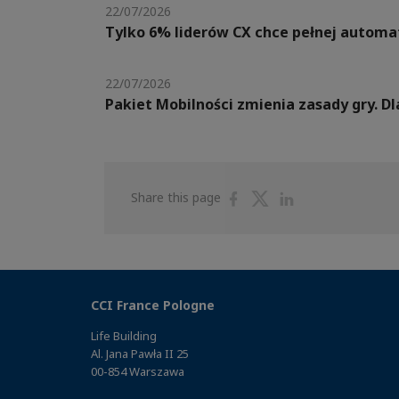
22/07/2026
Tylko 6% liderów CX chce pełnej automat
22/07/2026
Pakiet Mobilności zmienia zasady gry. 
Share
Share
Share
Share this page
on
on
on
Facebook
Twitter
Linkedin
CCI France Pologne
Life Building
Al. Jana Pawła II 25
00-854 Warszawa