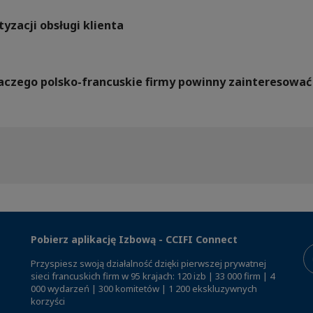
yzacji obsługi klienta
Dlaczego polsko-francuskie firmy powinny zainteresow
Pobierz aplikację Izbową - CCIFI Connect
Przyspiesz swoją działalność dzięki pierwszej prywatnej
sieci francuskich firm w 95 krajach: 120 izb | 33 000 firm | 4
000 wydarzeń | 300 komitetów | 1 200 ekskluzywnych
korzyści