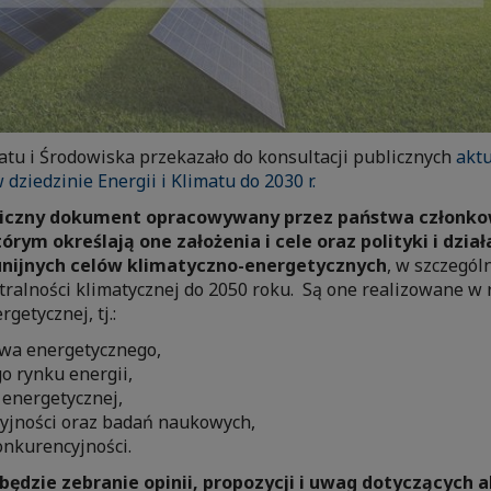
atu i Środowiska przekazało do konsultacji publicznych
aktu
dziedzinie Energii i Klimatu do 2030 r.
giczny dokument opracowywany przez państwa członko
tórym określają one założenia i cele oraz polityki i dzia
 unijnych celów klimatyczno-energetycznych
, w szczegól
tralności klimatycznej do 2050 roku. Są one realizowane w
getycznej, tj.:
twa energetycznego,
o rynku energii,
 energetycznej,
syjności oraz badań naukowych,
onkurencyjności.
ędzie zebranie opinii, propozycji i uwag dotyczących a