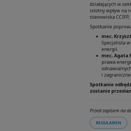
działających w se
istotny wpływ na r
stanowiska CCIFP,
Spotkanie poprowa
mec. Krzyszt
Specjalista 
energii.
mec. Agata 
prawa energe
odnawialnych
i zagraniczn
Spotkanie odbędzi
zostanie przesła
Przed zapisem na d
REGULAMIN