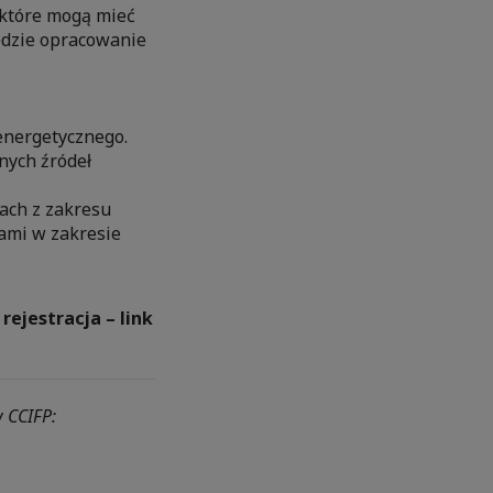
 które mogą mieć
będzie opracowanie
 energetycznego.
nych źródeł
iach z zakresu
ami w zakresie
ejestracja – link
w CCIFP: