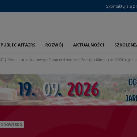
Skontaktuj się z
PUBLIC AFFAIRS
ROZWÓJ
AKTUALNOŚCI
SZKOLENI
G | Konsultacje Krajowego Planu w dziedzinie Energii i Klimatu do 2030 r. (onli
ŚRODOWISKO