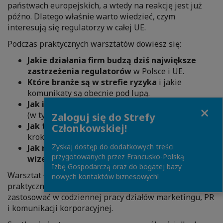
państwach europejskich, a wtedy na reakcję jest już
późno. Dlatego właśnie warto wiedzieć, czym
interesują się regulatorzy w całej UE.
Podczas praktycznych warsztatów dowiesz się:
Jakie działania firm budzą dziś największe
zastrzeżenia regulatorów
w Polsce i UE.
Które branże są w strefie ryzyka
i jakie
komunikaty są obecnie pod lupą.
Jak interpretować aktualne sprawy i decyzje
Close
(w tym zarzuty prezesa UOKiK).
Zaloguj się do Strefy
Jak tworzyć bezpieczne komunikaty ESG
—
Członkowskiej!
krok po kroku.
Zyskaj dostęp do dodatkowych treści
Jak minimalizować ryzyko finansowe i
przygotowanych przez Francusko-Polską
wizerunkowe
, zanim trafi do nas kontrola.
Izbę Gospodarczą oraz do bogatej bazy
Warsztat łączy analizę realnych przykładów z
nowych kontaktów biznesowych!
praktycznymi wskazówkami, które od razu można
zastosować w codziennej pracy działów marketingu, PR
i komunikacji korporacyjnej.