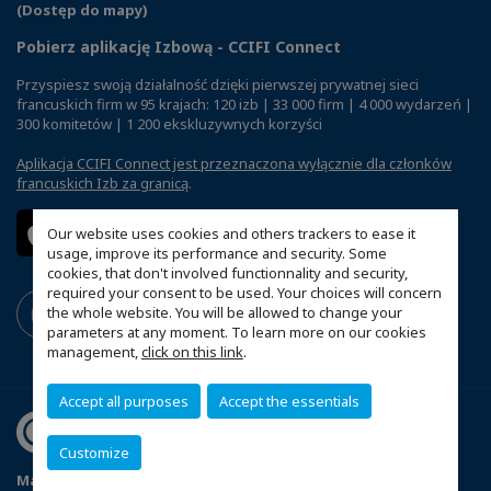
(Dostęp do mapy)
Pobierz aplikację Izbową - CCIFI Connect
Przyspiesz swoją działalność dzięki pierwszej prywatnej sieci
francuskich firm w 95 krajach: 120 izb | 33 000 firm | 4 000 wydarzeń |
300 komitetów | 1 200 ekskluzywnych korzyści
Aplikacja CCIFI Connect jest przeznaczona wyłącznie dla członków
francuskich Izb za granicą
.
Our website uses cookies and others trackers to ease it
usage, improve its performance and security. Some
cookies, that don't involved functionnality and security,
required your consent to be used. Your choices will concern
the whole website. You will be allowed to change your
parameters at any moment. To learn more on our cookies
management,
click on this link
.
Accept all purposes
Accept the essentials
Customize
Mapa witryny
Polityka prywatności
Statut CCIFP