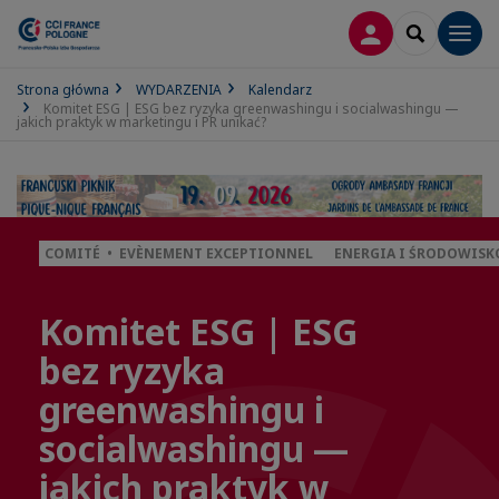
LOGOWANIE
SEARCH
Men
Strona główna
WYDARZENIA
Kalendarz
Komitet ESG | ESG bez ryzyka greenwashingu i socialwashingu —
jakich praktyk w marketingu i PR unikać?
COMITÉ • EVÈNEMENT EXCEPTIONNEL
ENERGIA I ŚRODOWISK
Komitet ESG | ESG
bez ryzyka
greenwashingu i
socialwashingu —
jakich praktyk w