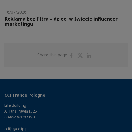
16/07/2026
Reklama bez filtra – dzieci w świecie influencer
marketingu
Share
Share
Share
Share this page
on
on
on
Facebook
Twitter
Linkedin
CCI France Pologne
Life Building
Al. Jana Pawła II 25
00-854 Warszawa
ccifp@ccifp.pl