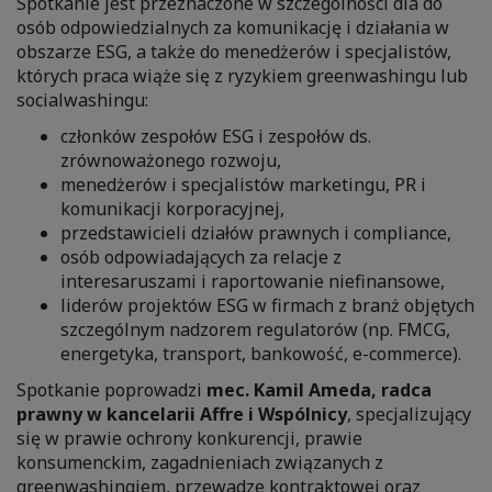
Spotkanie jest przeznaczone w szczególności dla do
osób odpowiedzialnych za komunikację i działania w
obszarze ESG, a także do menedżerów i specjalistów,
których praca wiąże się z ryzykiem greenwashingu lub
socialwashingu:
członków zespołów ESG i zespołów ds.
zrównoważonego rozwoju,
menedżerów i specjalistów marketingu, PR i
komunikacji korporacyjnej,
przedstawicieli działów prawnych i compliance,
osób odpowiadających za relacje z
interesaruszami i raportowanie niefinansowe,
liderów projektów ESG w firmach z branż objętych
szczególnym nadzorem regulatorów (np. FMCG,
energetyka, transport, bankowość, e-commerce).
Spotkanie poprowadzi
mec. Kamil Ameda, radca
prawny w kancelarii Affre i Wspólnicy
, specjalizujący
się w prawie ochrony konkurencji, prawie
konsumenckim, zagadnieniach związanych z
greenwashingiem, przewadze kontraktowej oraz