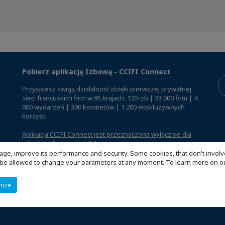
Pobierz aplikację Izbową - CCIFI Connect
Przyspiesz swoją działalność dzięki pierwszej prywatnej
sieci francuskich firm w 95 krajach: 120 izb | 33 000 firm | 4
000 wydarzeń | 300 komitetów | 1 200 ekskluzywnych
korzyści
Aplikacja CCIFI Connect jest przeznaczona wyłącznie dla
członków francuskich Izb za granicą
.
age, improve its performance and security. Some cookies, that don't involv
ill be allowed to change your parameters at any moment. To learn more on
mize