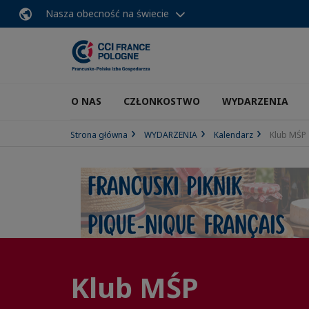
Nasza obecność na świecie
O NAS
CZŁONKOSTWO
WYDARZENIA
Strona główna
WYDARZENIA
Kalendarz
Klub MŚP
Klub MŚP