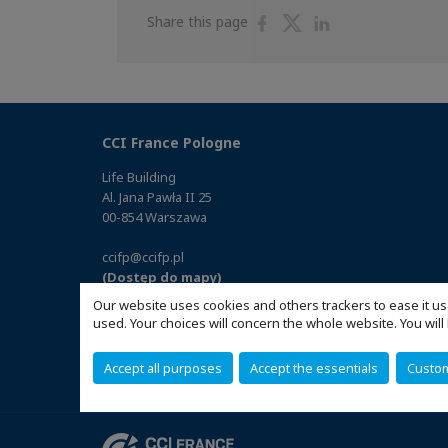
Share
Share
Share
Share this page
on
on
on
Facebook
Twitter
Linkedin
CCI France Pologne
Life Building
Al. Jana Pawła II 25
00-854 Warszawa
ccifp@ccifp.pl
(Dostęp do mapy)
Our website uses cookies and others trackers to ease it us
used. Your choices will concern the whole website. You w
Accept all purposes
Accept the essentials
Custo