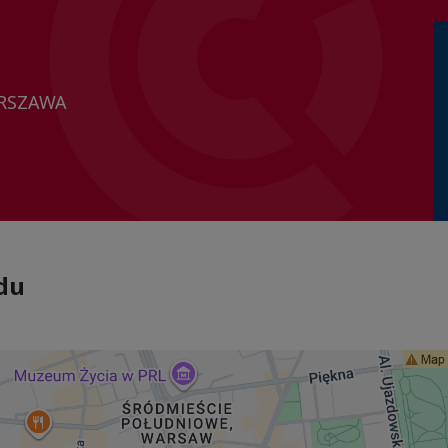
ARSZAWA
du