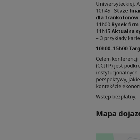
Uniwersyteckiej, 
10h45
Staże fin
dla frankofonów
11h00
Rynek firm
11h15
Aktualna s
– 3 przykłady kar
10h00–15h00 Targ
Celem konferencji
(CCIFP) jest podkr
instytucjonalnych
perspektywy, jakie
kontekście ekonomi
Wstęp bezpłatny.
Mapa dojaz