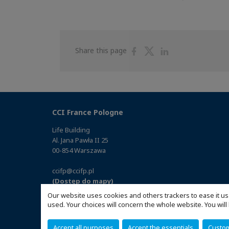
Share
Share
Share
Share this page
on
on
on
Facebook
Twitter
Linkedin
CCI France Pologne
Life Building
Al. Jana Pawła II 25
00-854 Warszawa
ccifp@ccifp.pl
(Dostęp do mapy)
Our website uses cookies and others trackers to ease it us
used. Your choices will concern the whole website. You w
Accept all purposes
Accept the essentials
Custo