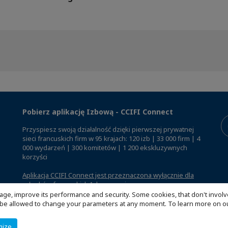
Pobierz aplikację Izbową - CCIFI Connect
Przyspiesz swoją działalność dzięki pierwszej prywatnej
sieci francuskich firm w 95 krajach: 120 izb | 33 000 firm | 4
000 wydarzeń | 300 komitetów | 1 200 ekskluzywnych
korzyści
Aplikacja CCIFI Connect jest przeznaczona wyłącznie dla
członków francuskich Izb za granicą
.
age, improve its performance and security. Some cookies, that don't involv
ill be allowed to change your parameters at any moment. To learn more on
mize