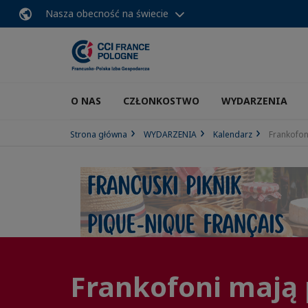
Nasza obecność na świecie
O NAS
CZŁONKOSTWO
WYDARZENIA
Strona główna
WYDARZENIA
Kalendarz
Frankofon
Frankofoni mają