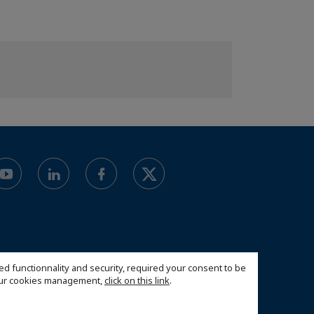
ed functionnality and security, required your consent to be
 our cookies management,
click on this link
.