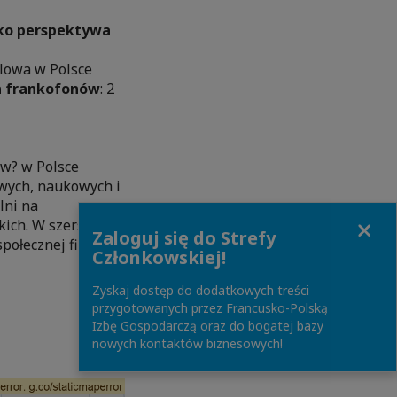
ako perspektywa
lowa w Polsce
la frankofonów
: 2
w? w Polsce
sowych, naukowych i
lni na
Close
skich. W szerszym
Zaloguj się do Strefy
połecznej firm.
Członkowskiej!
Zyskaj dostęp do dodatkowych treści
przygotowanych przez Francusko-Polską
Izbę Gospodarczą oraz do bogatej bazy
nowych kontaktów biznesowych!