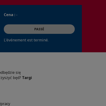
Cena :
-
PASSÉ
L'événement est terminé.
dbędzie się
arzyszyć będ?
Targi
łpracy