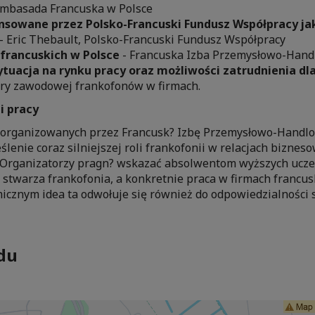
Ambasada Francuska w Polsce
ansowane przez Polsko-Francuski Fundusz Współpracy j
- Eric Thebault, Polsko-Francuski Fundusz Współpracy
 francuskich w Polsce
- Francuska Izba Przemysłowo-Hand
ytuacja na rynku pracy oraz możliwości zatrudnienia d
iery zawodowej frankofonów w firmach.
i pracy
 organizowanych przez Francusk? Izbę Przemysłowo-Handlo
eślenie coraz silniejszej roli frankofonii w relacjach bizne
. Organizatorzy pragn? wskazać absolwentom wyższych ucze
 stwarza frankofonia, a konkretnie praca w firmach francu
cznym idea ta odwołuje się również do odpowiedzialności s
du