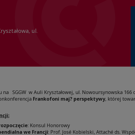
yształowa, ul.
u na SGGW w Auli Kryształowej, ul. Nowoursynowska 166 o
konkonferencja
Frankofoni maj? perspektywy
, której tow
cji:
rozpoczęcie
: Konsul Honorowy
pendialna we Francji
: Prof. José Kobielski, Attaché ds. Wspó