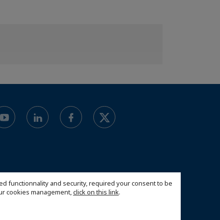
ed functionnality and security, required your consent to be
 our cookies management,
click on this link
.