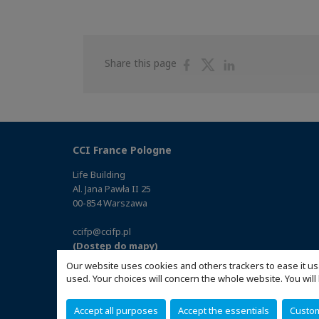
Share
Share
Share
Share this page
on
on
on
Facebook
Twitter
Linkedin
CCI France Pologne
Life Building
Al. Jana Pawła II 25
00-854 Warszawa
ccifp@ccifp.pl
(Dostęp do mapy)
Our website uses cookies and others trackers to ease it us
used. Your choices will concern the whole website. You w
Accept all purposes
Accept the essentials
Custo