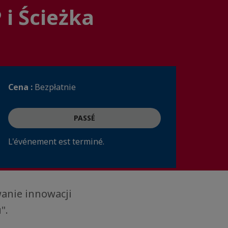
 i Ścieżka
Cena :
Bezpłatnie
PASSÉ
L'événement est terminé.
anie innowacji
".