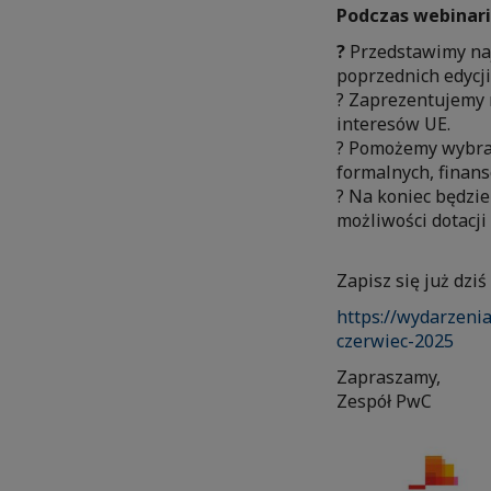
Podczas webinar
?
Przedstawimy na
poprzednich edycji
? Zaprezentujemy
interesów UE.
? Pomożemy wybrać
formalnych, finans
? Na koniec będzi
możliwości dotacji
Zapisz się już dzi
https://wydarzeni
czerwiec-2025
Zapraszamy,
Zespół PwC