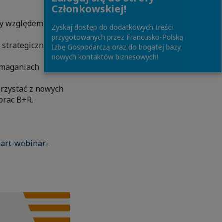
Członkowskiej!
y względem
Zyskaj dostęp do dodatkowych treści
przygotowanych przez Francusko-Polską
 strategicznych
Izbę Gospodarczą oraz do bogatej bazy
nowych kontaktów biznesowych!
ymaganiach
orzystać z nowych
prac B+R.
mart-webinar-