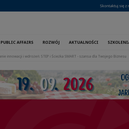
Skontaktuj się z
PUBLIC AFFAIRS
ROZWÓJ
AKTUALNOŚCI
SZKOLENI
nie innowacji i wdrożeń: STEP i Ścieżka SMART - szansa dla Twojego Biznesu