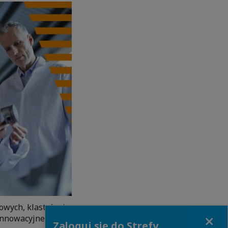
owych, klastrów i
Close
innowacyjne.
Zaloguj się do Strefy