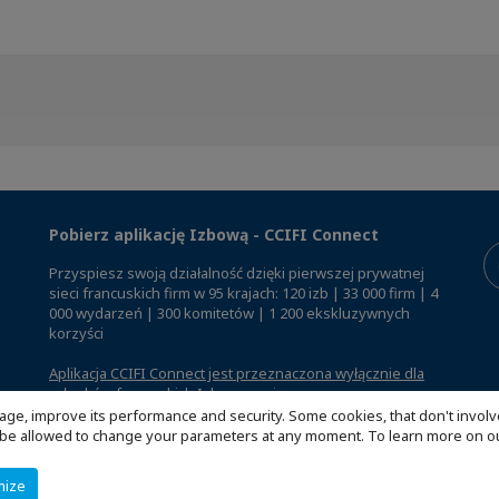
Pobierz aplikację Izbową - CCIFI Connect
Przyspiesz swoją działalność dzięki pierwszej prywatnej
sieci francuskich firm w 95 krajach: 120 izb | 33 000 firm | 4
000 wydarzeń | 300 komitetów | 1 200 ekskluzywnych
korzyści
Aplikacja CCIFI Connect jest przeznaczona wyłącznie dla
członków francuskich Izb za granicą
.
age, improve its performance and security. Some cookies, that don't involv
ill be allowed to change your parameters at any moment. To learn more on
mize