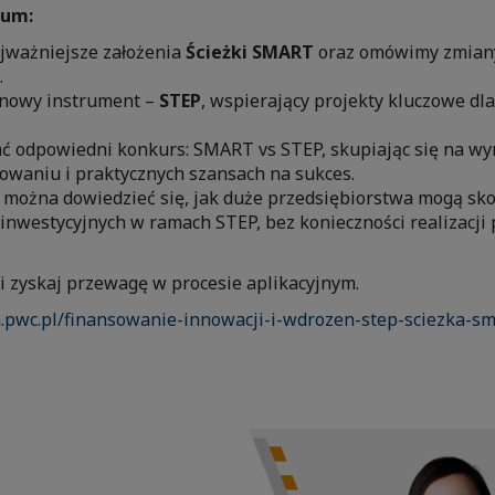
ium:
jważniejsze założenia
Ścieżki SMART
oraz omówimy zmian
.
 nowy instrument –
STEP
, wspierający projekty kluczowe dla
 odpowiedni konkurs: SMART vs STEP, skupiając się na w
owaniu i praktycznych szansach na sukces.
e można dowiedzieć się, jak duże przedsiębiorstwa mogą sk
 inwestycyjnych w ramach STEP, bez konieczności realizacji 
ś i zyskaj przewagę w procesie aplikacyjnym.
a.pwc.pl/finansowanie-innowacji-i-wdrozen-step-sciezka-s