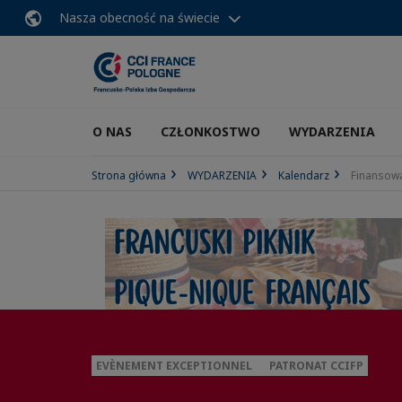
Nasza obecność na świecie
O NAS
CZŁONKOSTWO
WYDARZENIA
Strona główna
WYDARZENIA
Kalendarz
Finansowa
EVÈNEMENT EXCEPTIONNEL
PATRONAT CCIFP