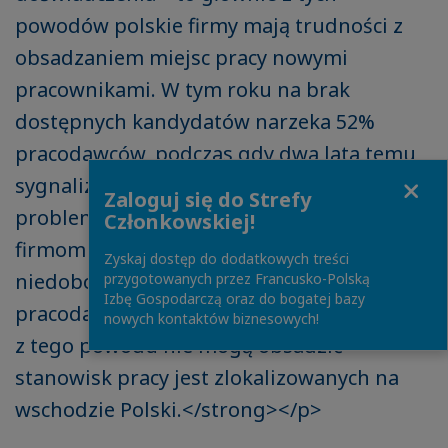
powodów polskie firmy mają trudności z
obsadzaniem miejsc pracy nowymi
pracownikami. W tym roku na brak
dostępnych kandydatów narzeka 52%
pracodawców, podczas gdy dwa lata temu
Close
sygnalizowało to 36% przedsiębiorstw. To
Zaloguj się do Strefy
problem, który najbardziej doskwiera
Członkowskiej!
firmom z południowej Polski, tam o
Zyskaj dostęp do dodatkowych treści
niedoborze rąk do pracy mówi 58%
przygotowanych przez Francusko-Polską
Izbę Gospodarczą oraz do bogatej bazy
pracodawców. Najmniej, bo 44% firm, które
nowych kontaktów biznesowych!
z tego powodu nie mogą obsadzić
stanowisk pracy jest zlokalizowanych na
wschodzie Polski.</strong></p>