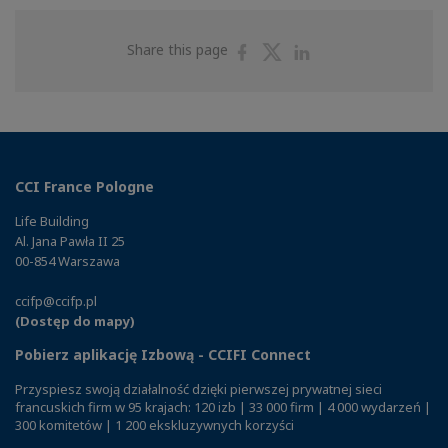
Share
Share
Share
Share this page
on
on
on
Facebook
Twitter
Linkedin
CCI France Pologne
Life Building
Al. Jana Pawła II 25
00-854 Warszawa
ccifp@ccifp.pl
(Dostęp do mapy)
Pobierz aplikację Izbową - CCIFI Connect
Przyspiesz swoją działalność dzięki pierwszej prywatnej sieci
francuskich firm w 95 krajach: 120 izb | 33 000 firm | 4 000 wydarzeń |
300 komitetów | 1 200 ekskluzywnych korzyści