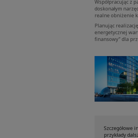
Współpracując z p
doskonałym narzęd
realne obniżenie k
Planując realizac
energetycznej wart
finansowy” dla prz
Szczegółowe i
przykłady dals