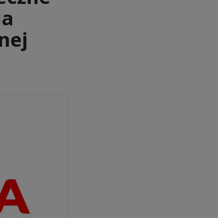
ia
nej