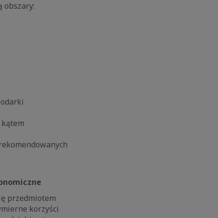
ą obszary:
odarki
 kątem
z rekomendowanych
ekonomiczne
się przedmiotem
ymierne korzyści