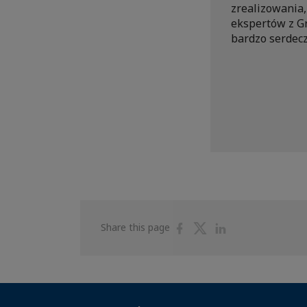
zrealizowania,
ekspertów z Gr
bardzo serdec
Share
Share
Share
Share this page
on
on
on
Facebook
Twitter
Linkedin