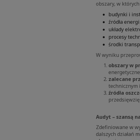
obszary, w których
budynki i in
źródła energi
układy elekt
procesy tech
środki trans
W wyniku przeprow
obszary w p
energetyczne
zalecane pr
technicznym 
źródła oszc
przedsięwzięć
Audyt – szansą n
Zdefiniowane w wy
dalszych działań m