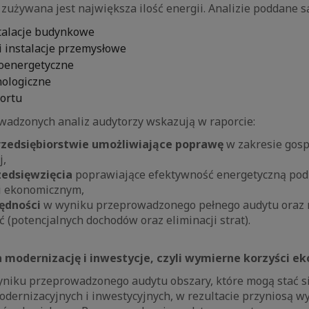
 zużywana jest największa ilość energii. Analizie poddane s
stalacje budynkowe
i instalacje przemysłowe
roenergetyczne
nologiczne
portu
adzonych analiz audytorzy wskazują w raporcie:
rzedsiębiorstwie umożliwiające poprawę
w zakresie gosp
j,
zedsięwzięcia
poprawiające efektywność energetyczną pod
i ekonomicznym,
zędności
w wyniku przeprowadzonego pełnego audytu ora
 (potencjalnych dochodów oraz eliminacji strat).
a modernizację i inwestycje, czyli wymierne korzyści 
niku przeprowadzonego audytu obszary, które mogą stać 
odernizacyjnych i inwestycyjnych, w rezultacie przyniosą w