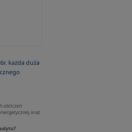
6r. każda duża
ycznego
h obliczeń
nergetycznej oraz
audytu?