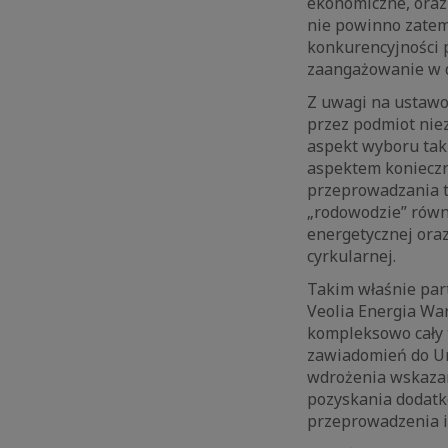
ekonomiczne, oraz
nie powinno zatem
konkurencyjności 
zaangażowanie w d
Z uwagi na ustaw
przez podmiot nie
aspekt wyboru tak
aspektem konieczn
przeprowadzania t
„rodowodzie” równi
energetycznej oraz
cyrkularnej.
Takim właśnie part
Veolia Energia War
kompleksowo cały 
zawiadomień do Ur
wdrożenia wskazan
pozyskania dodatk
przeprowadzenia i