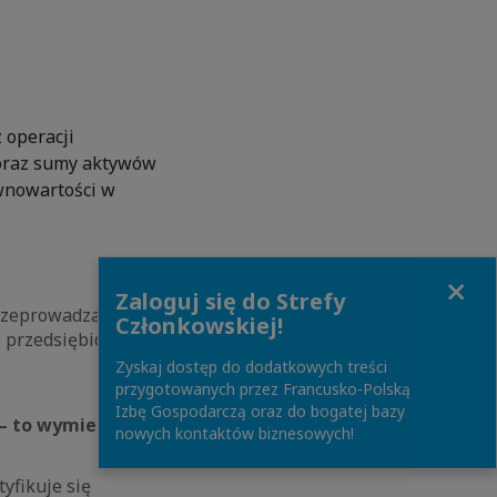
 operacji
 oraz sumy aktywów
ównowartości w
Close
Zaloguj się do Strefy
przeprowadzania
Członkowskiej!
o przedsiębiorstwa
Zyskaj dostęp do dodatkowych treści
przygotowanych przez Francusko-Polską
Izbę Gospodarczą oraz do bogatej bazy
 – to wymierne
nowych kontaktów biznesowych!
tyfikuje się