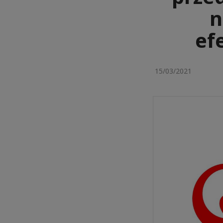
n
ef
15/03/2021