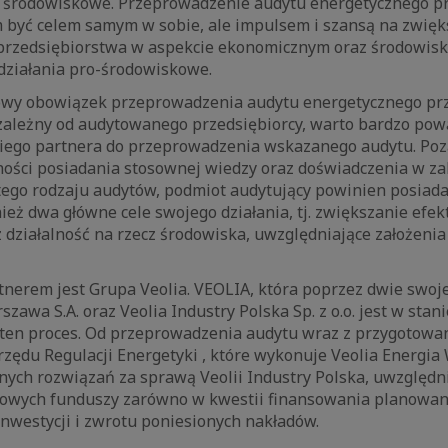
 środowiskowe. Przeprowadzenie audytu energetycznego p
 być celem samym w sobie, ale impulsem i szansą na zwięk
przedsiębiorstwa w aspekcie ekonomicznym oraz środowis
ziałania pro-środowiskowe.
owy obowiązek przeprowadzenia audytu energetycznego pr
zależny od audytowanego przedsiębiorcy, warto bardzo po
iego partnera do przeprowadzenia wskazanego audytu. Poz
ości posiadania stosownej wiedzy oraz doświadczenia w za
ego rodzaju audytów, podmiot audytujący powinien posiad
eż dwa główne cele swojego działania, tj. zwiększanie efe
 działalność na rzecz środowiska, uwzględniające założeni
nerem jest Grupa Veolia. VEOLIA, która poprzez dwie swoje
szawa S.A. oraz Veolia Industry Polska Sp. z o.o. jest w sta
ten proces. Od przeprowadzenia audytu wraz z przygotow
zędu Regulacji Energetyki , które wykonuje Veolia Energia
ych rozwiązań za sprawą Veolii Industry Polska, uwzględn
owych funduszy zarówno w kwestii finansowania planowan
nwestycji i zwrotu poniesionych nakładów.