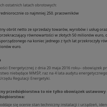
ch ostatnich latach obrotowych:
średniorocznie co najmniej 250. pracowników
zny obrót netto ze sprzedaży towarów, wyrobów i usług oraz
przekraczający równowartości w złotych 50 milionów euro,
 sporządzonego na koniec jednego z tych lat przekroczyły r
lionów euro.
a
ości Energetycznej z dnia 20 maja 2016 roku– obowiązek 
rstwo niebędące MMŚP, raz na 4 lata audytu energetyczneg
 Urzędu Regulacji Energetyki.
ny przedsiębiorstwa to nie tylko obowiązek ustawowy
dsiębiorstwa:
ddaje się ocenie stan techniczny instalacji i urządzeń, iden