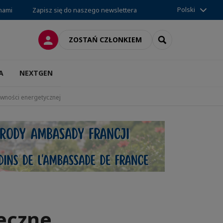
Polski
 nami
Zapisz się do naszego newslettera
LOGOWANIE
SEARCH
ZOSTAŃ CZŁONKIEM
A
NEXTGEN
ywności energetycznej
eczne