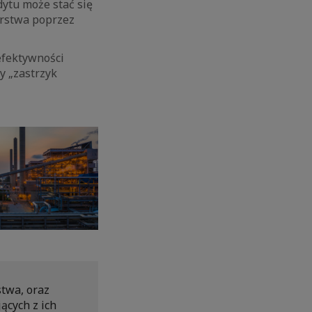
ytu może stać się
orstwa poprzez
efektywności
y „zastrzyk
twa, oraz
ących z ich