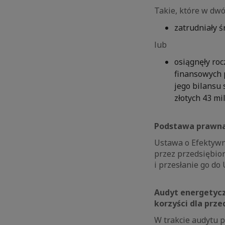
Takie, które w dwó
zatrudniały 
lub
osiągnęły roc
finansowych 
jego bilansu
złotych 43 mi
Podstawa prawn
Ustawa o Efektywn
przez przedsiębio
i przesłanie go do
Audyt energetycz
korzyści dla prze
W trakcie audytu po