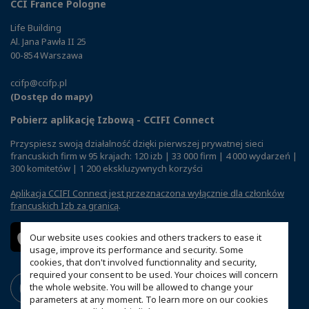
CCI France Pologne
Life Building
Al. Jana Pawła II 25
00-854 Warszawa
ccifp@ccifp.pl
(Dostęp do mapy)
Pobierz aplikację Izbową - CCIFI Connect
Przyspiesz swoją działalność dzięki pierwszej prywatnej sieci
francuskich firm w 95 krajach: 120 izb | 33 000 firm | 4 000 wydarzeń |
300 komitetów | 1 200 ekskluzywnych korzyści
Aplikacja CCIFI Connect jest przeznaczona wyłącznie dla członków
francuskich Izb za granicą
.
Our website uses cookies and others trackers to ease it
usage, improve its performance and security. Some
cookies, that don't involved functionnality and security,
required your consent to be used. Your choices will concern
the whole website. You will be allowed to change your
parameters at any moment. To learn more on our cookies