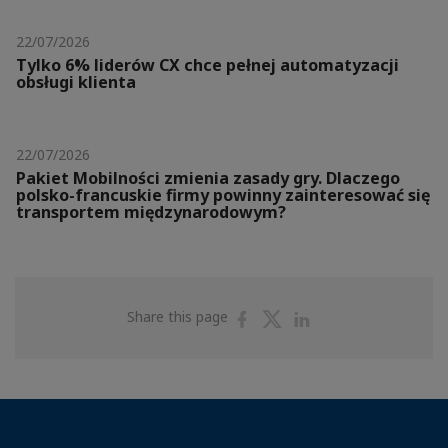
22/07/2026
Tylko 6% liderów CX chce pełnej automatyzacji
obsługi klienta
22/07/2026
Pakiet Mobilności zmienia zasady gry. Dlaczego
polsko-francuskie firmy powinny zainteresować się
transportem międzynarodowym?
Share
Share
Share
Share this page
on
on
on
Facebook
Twitter
Linkedin