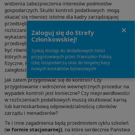
widzenia zabezpieczenia interesów podmiotów
gospodarczych. Skutki kontroli podatkowych mogą
okazać się również istotne dla kadry zarządzającej
przedsiębiorstwa oraz osób zajmujących się
Close
rozliczaniem podatków. Wynikiem kontroli, oprócz
Zaloguj się do Strefy
wykazania zaległości podatkowej i zobowiązania
Członkowskiej!
przedsiębiorcy do jej zapłaty, wraz z odsetkami, może
być również zainicjowanie postępowań w ramach
Zyskaj dostęp do dodatkowych treści
których odpowiedzialność ponosić będą ww. osoby
przygotowanych przez Francusko-Polską
Izbę Gospodarczą oraz do bogatej bazy
fizyczne, które przyczyniły się do powstania tych
nowych kontaktów biznesowych!
zaległości.
Jak zatem przygotować się do kontroli? Czy
przygotowanie i wdrożenie wewnętrznych procedur na
wypadek kontroli jest konieczne? Czy nieprawidłowości
w rozliczeniach podatkowych muszą skutkować karną
lub karnoskarbową odpowiedzialnością członków
zarządu i menadżerów?
Te i inne zagadnienia będą przedmiotem cyklu szkoleń
(
w formie stacjonarnej)
, na które serdecznie Państwa