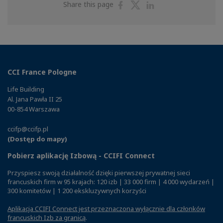
Share
Share
Share
Share this page
on
on
on
Facebook
Twitter
Linkedin
CCI France Pologne
Life Building
Al. Jana Pawła II 25
00-854 Warszawa
ccifp@ccifp.pl
(Dostęp do mapy)
Pobierz aplikację Izbową - CCIFI Connect
Przyspiesz swoją działalność dzięki pierwszej prywatnej sieci
francuskich firm w 95 krajach: 120 izb | 33 000 firm | 4 000 wydarzeń |
300 komitetów | 1 200 ekskluzywnych korzyści
Aplikacja CCIFI Connect jest przeznaczona wyłącznie dla członków
francuskich Izb za granicą
.