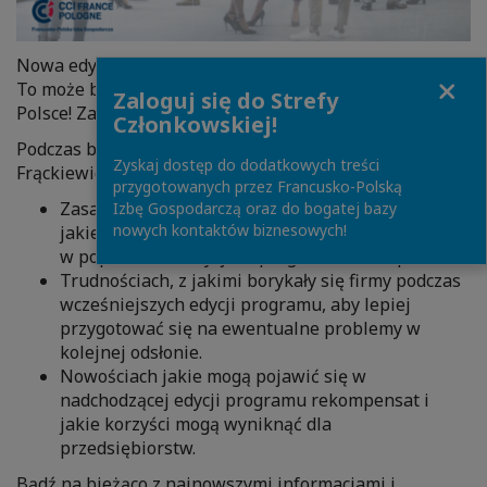
Nowa edycja rekompensat dla firm energochłonnych?
Close
To może być przełomowe dla sektora energetycznego w
Zaloguj się do Strefy
Polsce! Zapisz się na webinarium >>
rejestracja
Członkowskiej!
Podczas bezpłatnego spotkania nasi prelegenci Joanna
Zyskaj dostęp do dodatkowych treści
Frąckiewicz i Daniel Maryjosz porozmawiają o:
przygotowanych przez Francusko-Polską
Zasadniczych wymaganiach oraz korzyściach,
Izbę Gospodarczą oraz do bogatej bazy
nowych kontaktów biznesowych!
jakie przyniosły przedsiębiorstwom uczestnictwo
w poprzednich edycjach programu rekompensat.
Trudnościach, z jakimi borykały się firmy podczas
wcześniejszych edycji programu, aby lepiej
przygotować się na ewentualne problemy w
kolejnej odsłonie.
Nowościach jakie mogą pojawić się w
nadchodzącej edycji programu rekompensat i
jakie korzyści mogą wyniknąć dla
przedsiębiorstw.
Bądź na bieżąco z najnowszymi informacjami i