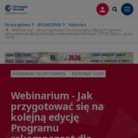
LOGOWANIE
SEARCH
Men
Strona główna
WYDARZENIA
Kalendarz
Webinarium - Jak przygotować się na kolejną edycję Programu
rekompensat dla przedsiębiorstw energochłonnych |27.05.2024 r., godz.
10:00
EVÈNEMENT EXCEPTIONNEL
PATRONAT CCIFP
Webinarium - Jak
przygotować się na
kolejną edycję
Programu