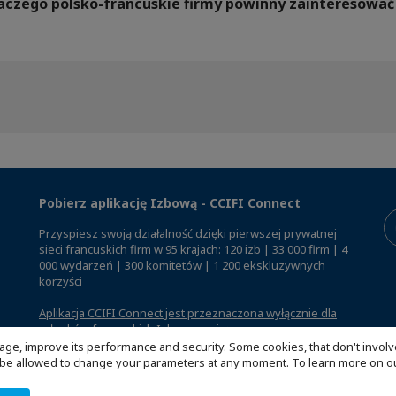
Dlaczego polsko-francuskie firmy powinny zainteresow
Pobierz aplikację Izbową - CCIFI Connect
Przyspiesz swoją działalność dzięki pierwszej prywatnej
sieci francuskich firm w 95 krajach: 120 izb | 33 000 firm | 4
000 wydarzeń | 300 komitetów | 1 200 ekskluzywnych
korzyści
Aplikacja CCIFI Connect jest przeznaczona wyłącznie dla
członków francuskich Izb za granicą
.
age, improve its performance and security. Some cookies, that don't involv
ill be allowed to change your parameters at any moment. To learn more on