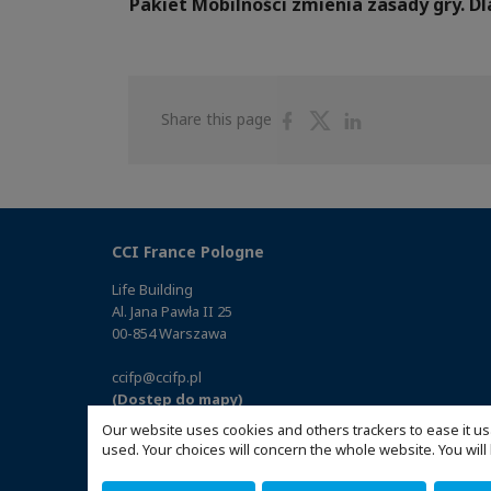
Pakiet Mobilności zmienia zasady gry. 
Share
Share
Share
Share this page
on
on
on
Facebook
Twitter
Linkedin
CCI France Pologne
Life Building
Al. Jana Pawła II 25
00-854 Warszawa
ccifp@ccifp.pl
(Dostęp do mapy)
Our website uses cookies and others trackers to ease it us
used. Your choices will concern the whole website. You w