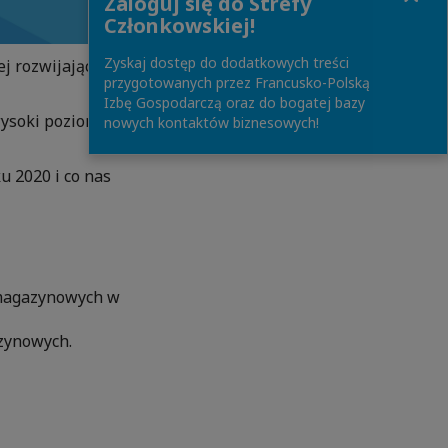
Zaloguj się do Strefy
Członkowskiej!
Zyskaj dostęp do dodatkowych treści
j rozwijających
przygotowanych przez Francusko-Polską
Izbę Gospodarczą oraz do bogatej bazy
wysoki poziom
nowych kontaktów biznesowych!
u 2020 i co nas
-magazynowych w
zynowych.