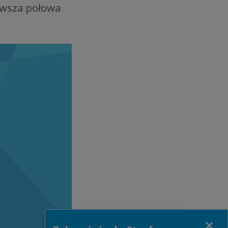
erwsza połowa
Close