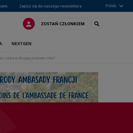
Polski
 nami
Zapisz się do naszego newslettera
LOGOWANIE
SEARCH
ZOSTAŃ CZŁONKIEM
A
NEXTGEN
as czeka w drugiej połowie roku?