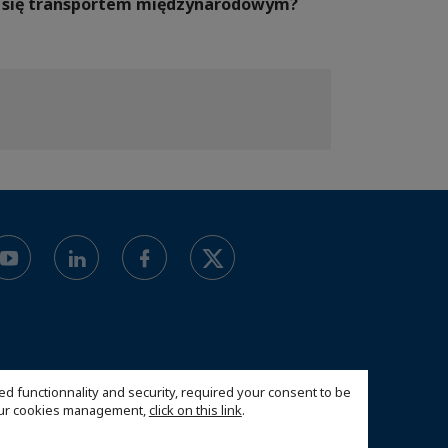
ać się transportem międzynarodowym?
ed functionnality and security, required your consent to be
 our cookies management,
click on this link
.