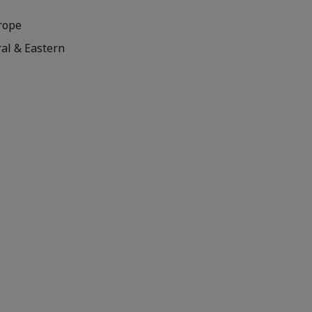
urope
ral & Eastern