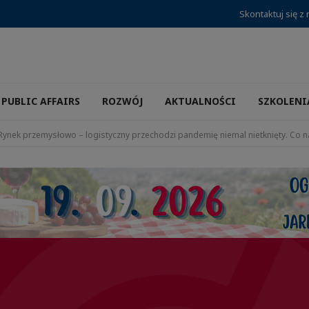
Skontaktuj się z
PUBLIC AFFAIRS
ROZWÓJ
AKTUALNOŚCI
SZKOLENI
Rynek przemysłowo – logistyczny przechodzi pandemię niemal nietknięty. Co n