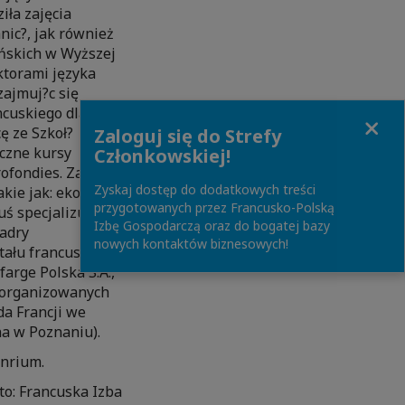
iła zajęcia
ic?, jak również
ańskich w Wyższej
ktorami języka
zajmuj?c się
ncuskiego dla
Close
ę ze Szkoł?
Zaloguj się do Strefy
yczne kursy
Członkowskiej!
fondies. Zajęcia
Zyskaj dostęp do dodatkowych treści
akie jak: ekonomia,
przygotowanych przez Francusko-Polską
ś specjalizuje się
Izbę Gospodarczą oraz do bogatej bazy
kadry
nowych kontaktów biznesowych!
itału francuskiego
arge Polska S.A.,
h organizowanych
da Francji we
a w Poznaniu).
nrium.
to: Francuska Izba