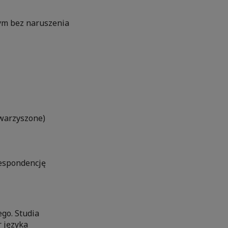
nym bez naruszenia
owarzyszone)
respondencję
go. Studia
r języka