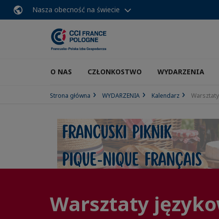
Nasza obecność na świecie
O NAS
CZŁONKOSTWO
WYDARZENIA
Strona główna
WYDARZENIA
Kalendarz
Warsztaty
Warsztaty języko