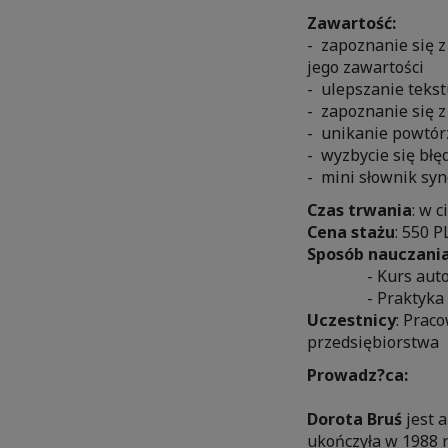
Zawartość:
- zapoznanie się 
jego zawartości
- ulepszanie tekst
- zapoznanie się 
- unikanie powtór
- wyzbycie się bł
- mini słownik sy
Czas trwania
: w 
Cena stażu
: 550 
Sposób nauczania
- Kurs autor
- Praktyka
Uczestnicy
: Prac
przedsiębiorstwa
Prowadz?ca:
Dorota Bruś
jest 
ukończyła w 1988 