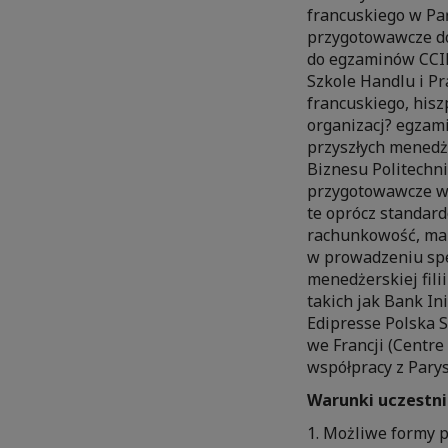
francuskiego w Pań
przygotowawcze do
do egzaminów CCIP
Szkole Handlu i Pr
francuskiego, hisz
organizacj? egzami
przyszłych menedże
Biznesu Politechni
przygotowawcze w 
te oprócz standard
rachunkowość, mark
w prowadzeniu spe
menedżerskiej fili
takich jak Bank In
Edipresse Polska S
we Francji (Centre
współpracy z Pary
Warunki uczestni
1. Możliwe formy 