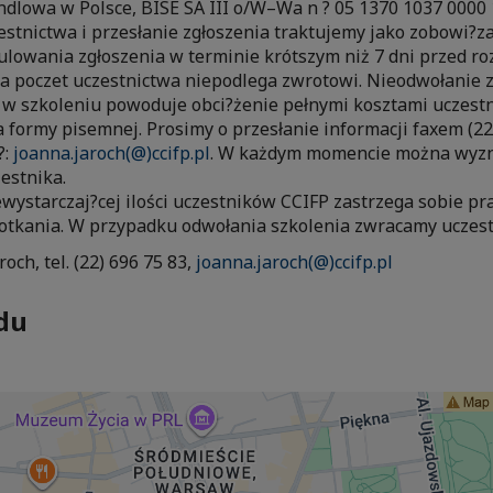
dlowa w Polsce, BISE SA III o/W–Wa n ? 05 1370 1037 0000 
stnictwa i przesłanie zgłoszenia traktujemy jako zobowi?za
ulowania zgłoszenia w terminie krótszym niż 7 dni przed r
a poczet uczestnictwa niepodlega zwrotowi. Nieodwołanie z
u w szkoleniu powoduje obci?żenie pełnymi kosztami uczest
formy pisemnej. Prosimy o przesłanie informacji faxem (22
?:
joanna.jaroch(@)ccifp.pl
. W każdym momencie można wyzn
estnika.
wystarczaj?cej ilości uczestników CCIFP zastrzega sobie p
potkania. W przypadku odwołania szkolenia zwracamy uczest
roch, tel. (22) 696 75 83,
joanna.jaroch(@)ccifp.pl
du