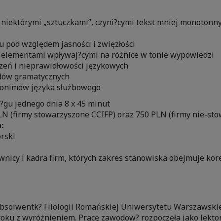
z niektórymi „sztuczkami”, czyni?cymi tekst mniej monoton
u pod względem jasności i zwięzłości
z elementami wpływaj?cymi na różnice w tonie wypowiedzi
zeń i nieprawidłowości językowych
ędów gramatycznych
nonimów języka służbowego
ci?gu jednego dnia 8 x 45 minut
PLN (firmy stowarzyszone CCIFP) oraz 750 PLN (firmy nie-st
:
ski
ownicy i kadra firm, których zakres stanowiska obejmuje ko
absolwentk? Filologii Romańskiej Uniwersytetu Warszawskie
roku z wyróżnieniem. Pracę zawodow? rozpoczęła jako lekto