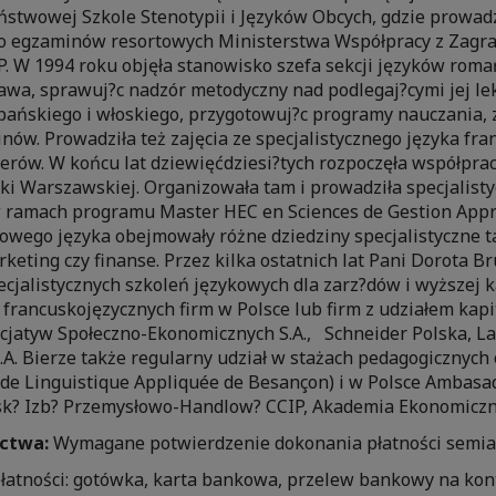
stwowej Szkole Stenotypii i Języków Obcych, gdzie prowadz
 egzaminów resortowych Ministerstwa Współpracy z Zagran
. W 1994 roku objęła stanowisko szefa sekcji języków rom
awa, sprawuj?c nadzór metodyczny nad podlegaj?cymi jej le
pańskiego i włoskiego, przygotowuj?c programy nauczania, 
nów. Prowadziła też zajęcia ze specjalistycznego języka fra
rów. W końcu lat dziewięćdziesi?tych rozpoczęła współprac
ki Warszawskiej. Organizowała tam i prowadziła specjalist
ramach programu Master HEC en Sciences de Gestion Appro
owego języka obejmowały różne dziedziny specjalistyczne t
eting czy finanse. Przez kilka ostatnich lat Pani Dorota Bru
cjalistycznych szkoleń językowych dla zarz?dów i wyższej 
i francuskojęzycznych firm w Polsce lub firm z udziałem kap
icjatyw Społeczno-Ekonomicznych S.A., Schneider Polska, Laf
.A. Bierze także regularny udział w stażach pedagogicznyc
 de Linguistique Appliquée de Besançon) i w Polsce Ambasa
sk? Izb? Przemysłowo-Handlow? CCIP, Akademia Ekonomiczn
ctwa:
Wymagane potwierdzenie dokonania płatności semia
płatności: gotówka, karta bankowa, przelew bankowy na kon