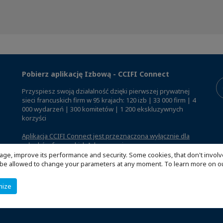
Pobierz aplikację Izbową - CCIFI Connect
Przyspiesz swoją działalność dzięki pierwszej prywatnej
sieci francuskich firm w 95 krajach: 120 izb | 33 000 firm | 4
000 wydarzeń | 300 komitetów | 1 200 ekskluzywnych
korzyści
Aplikacja CCIFI Connect jest przeznaczona wyłącznie dla
członków francuskich Izb za granicą
.
age, improve its performance and security. Some cookies, that don't involv
ill be allowed to change your parameters at any moment. To learn more on
mize