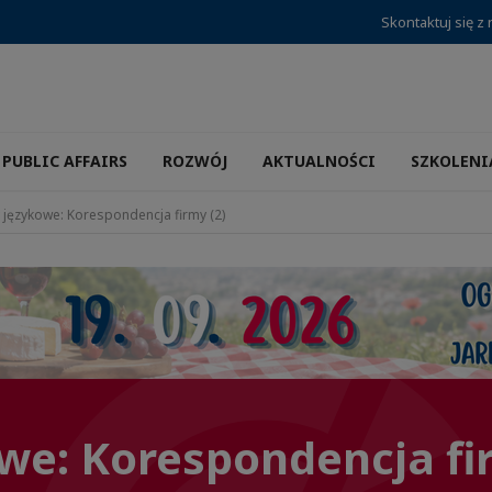
Skontaktuj się z
PUBLIC AFFAIRS
ROZWÓJ
AKTUALNOŚCI
SZKOLENI
 językowe: Korespondencja firmy (2)
we: Korespondencja fi