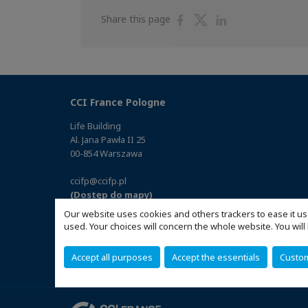
Share
Share
Share
Share this page
on
on
on
Facebook
Twitter
Linkedin
CCI France Pologne
Life Building
Al. Jana Pawła II 25
00-854 Warszawa
ccifp@ccifp.pl
(Dostęp do mapy)
Our website uses cookies and others trackers to ease it us
used. Your choices will concern the whole website. You w
Accept all purposes
Accept the essentials
Custo