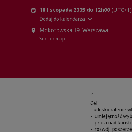
18 listopada 2005 do 12h00
(UTC+1)
Dodaj do kalendarza
Mokotowska 19, Warszawa
See on map
>
Cel:
- udoskonalenie w
- umiejętność wyb
- praca nad konstr
- rozwój, poszerz