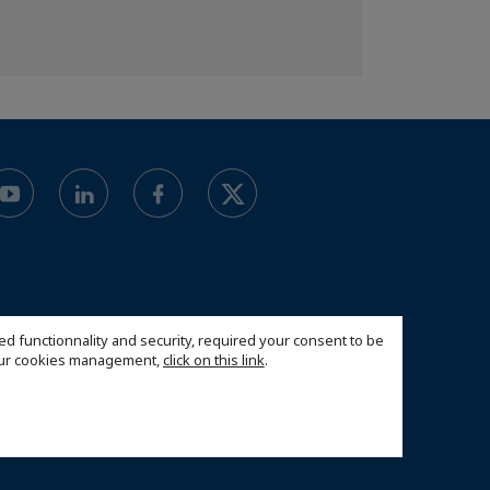
ed functionnality and security, required your consent to be
 our cookies management,
click on this link
.