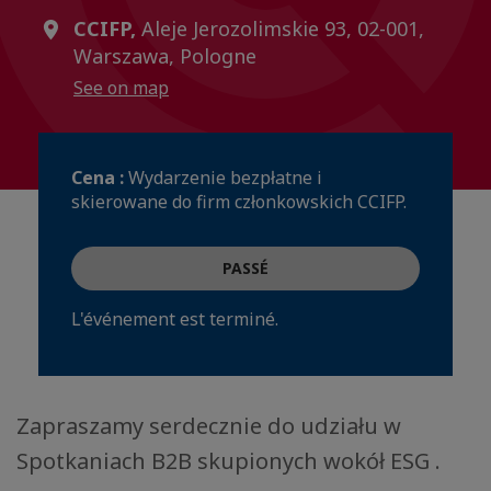
CCIFP,
Aleje Jerozolimskie 93, 02-001,
Warszawa, Pologne
See on map
Cena :
Wydarzenie bezpłatne i
skierowane do firm członkowskich CCIFP.
PASSÉ
L'événement est terminé.
Zapraszamy serdecznie do udziału w
Spotkaniach B2B skupionych wokół ESG .