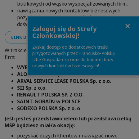
butikowych od wąsko wyspecjalizowanych firm,
nawiązania nowych kontaktów biznesowych,
pozyskania nowych partnerów i wymiany
Close
doświadczeń z innymi dyrektorami
Zaloguj się do Strefy
Członkowskiej!
LINK DO ZAPISÓW DLA DUŻYCH FIRM
Zyskaj dostęp do dodatkowych treści
W trakcie Forum spotkasz się z Dyrektorami poniższych
przygotowanych przez Francusko-Polską
firm:
Izbę Gospodarczą oraz do bogatej bazy
nowych kontaktów biznesowych!
WYBOROWA PERNOD RICARD
ALOXE POLSKA Sp. z o.o
ARVAL SERVICE LEASE POLSKA Sp. z o.o.
SII Sp. z o.o.
RENAULT POLSKA SP. Z O.O.
SAINT-GOBAIN w POLSCE
SODEXO POLSKA Sp. z o. o
Jeśli jesteś przedstawicielem lub przedstawicielką
MŚP będziesz miał/a okazję:
pozyskać dużych klientów i nawiązać nowe