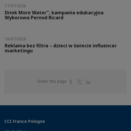
17/07/2026
Drink More Water”, kampania edukacyjna
Wyborowa Pernod Ricard
16/07/2026
Reklama bez filtra – dzieci w świecie influencer
marketingu
Share
Share
Share
Share this page
on
on
on
Facebook
Twitter
Linkedin
CCI France Pologne