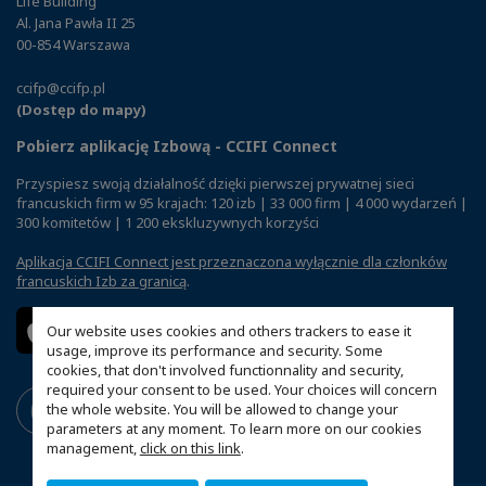
Life Building
Al. Jana Pawła II 25
00-854 Warszawa
ccifp@ccifp.pl
(Dostęp do mapy)
Pobierz aplikację Izbową - CCIFI Connect
Przyspiesz swoją działalność dzięki pierwszej prywatnej sieci
francuskich firm w 95 krajach: 120 izb | 33 000 firm | 4 000 wydarzeń |
300 komitetów | 1 200 ekskluzywnych korzyści
Aplikacja CCIFI Connect jest przeznaczona wyłącznie dla członków
francuskich Izb za granicą
.
Our website uses cookies and others trackers to ease it
usage, improve its performance and security. Some
cookies, that don't involved functionnality and security,
required your consent to be used. Your choices will concern
the whole website. You will be allowed to change your
parameters at any moment. To learn more on our cookies
management,
click on this link
.