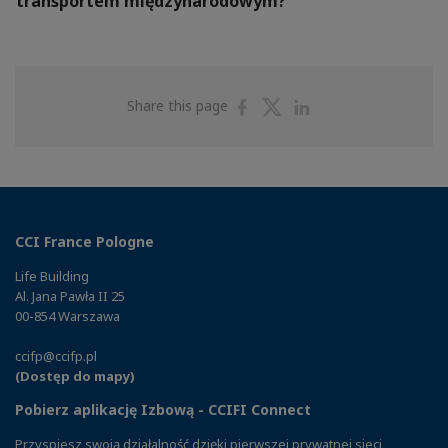
transportem międzynarodowym?
Share
Share
Share
Share this page
on
on
on
Facebook
Twitter
Linkedin
CCI France Pologne
Life Building
Al. Jana Pawła II 25
00-854 Warszawa
ccifp@ccifp.pl
(Dostęp do mapy)
Pobierz aplikację Izbową - CCIFI Connect
Przyspiesz swoją działalność dzięki pierwszej prywatnej sieci