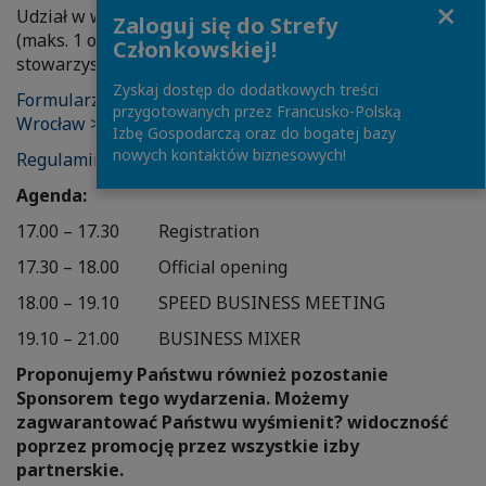
Close
Udział w wydarzeniu wymaga uprzedniego zapisu
Zaloguj się do Strefy
(maks. 1 osoby z firmy), jest bezpłatny dla firm
Członkowskiej!
stowarzyszonych.
Zyskaj dostęp do dodatkowych treści
Formularz zgłoszeniowy Sped Business Meeting
przygotowanych przez Francusko-Polską
Wrocław >>>
Izbę Gospodarczą oraz do bogatej bazy
nowych kontaktów biznesowych!
Regulamin SBM Wrocław >>>
Agenda:
17.00 – 17.30 Registration
17.30 – 18.00 Official opening
18.00 – 19.10 SPEED BUSINESS MEETING
19.10 – 21.00 BUSINESS MIXER
Proponujemy Państwu również pozostanie
Sponsorem tego wydarzenia. Możemy
zagwarantować Państwu wyśmienit? widoczność
poprzez promocję przez wszystkie izby
partnerskie.