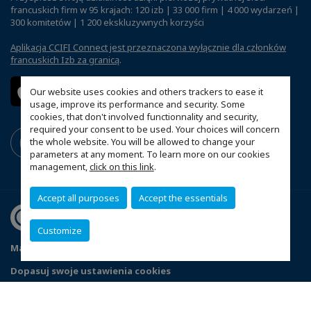
francuskich firm w 95 krajach: 120 izb | 33 000 firm | 4 000 wydarzeń |
300 komitetów | 1 200 ekskluzywnych korzyści
Aplikacja CCIFI Connect jest przeznaczona wyłącznie dla członków
francuskich Izb za granicą
.
Our website uses cookies and others trackers to ease it
usage, improve its performance and security. Some
cookies, that don't involved functionnality and security,
required your consent to be used. Your choices will concern
the whole website. You will be allowed to change your
parameters at any moment. To learn more on our cookies
management,
click on this link
.
Accept all purposes
Accept the essentials
Customize
Mapa witryny
Polityka prywatności
Statut CCIFP
Dopasuj swoje ustawienia cookies
© 2026 CCI France Pologne