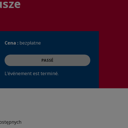
usze
Cena :
bezpłatne
PASSÉ
L'événement est terminé.
dostępnych