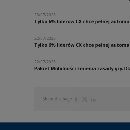
28/07/2026
Tylko 6% liderów CX chce pełnej automat
22/07/2026
Tylko 6% liderów CX chce pełnej automat
22/07/2026
Pakiet Mobilności zmienia zasady gry. 
Share
Share
Share
Share this page
on
on
on
Facebook
Twitter
Linkedin