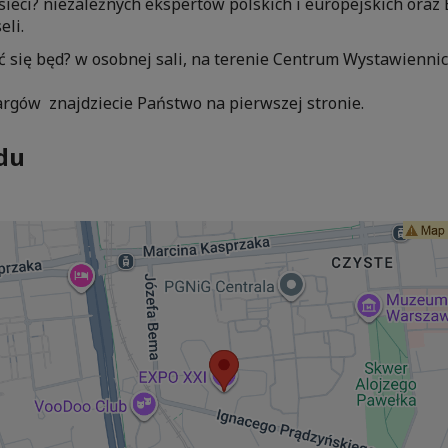
ieci? niezależnych ekspertów polskich i europejskich oraz
eli.
 się będ? w osobnej sali, na terenie Centrum Wystawienni
argów znajdziecie Państwo na pierwszej stronie.
du