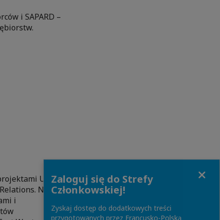
orców i SAPARD –
ębiorstw.
Close
Zaloguj się do Strefy
rojektami Unii
Członkowskiej!
 Relations. Naszym
ami i
Zyskaj dostęp do dodatkowych treści
któw
przygotowanych przez Francusko-Polską