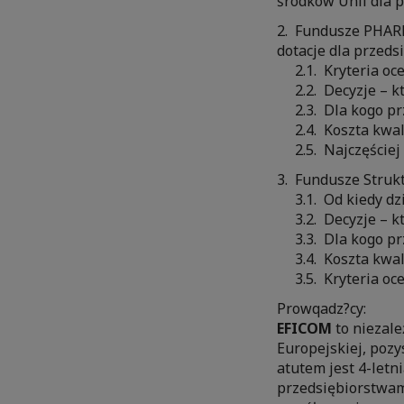
środków Unii dla p
2. Fundusze PHARE
dotacje dla przeds
2.1. Kryteria oc
2.2. Decyzje – kt
2.3. Dla kogo prz
2.4. Koszta kwali
2.5. Najczęściej 
3. Fundusze Struk
3.1. Od kiedy dzi
3.2. Decyzje – kt
3.3. Dla kogo prz
3.4. Koszta kwali
3.5. Kryteria oc
Prowqadz?cy:
EFICOM
to niezale
Europejskiej, pozy
atutem jest 4-letn
przedsiębiorstwami