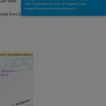
 East West
Izbę Gospodarczą oraz do bogatej bazy
nowych kontaktów biznesowych!
czego Euro Expo