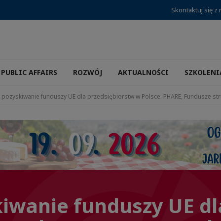
Skontaktuj się z
PUBLIC AFFAIRS
ROZWÓJ
AKTUALNOŚCI
SZKOLENI
 pozyskiwanie funduszy UE dla przedsiębiorstw w Polsce: PHARE, Fundusze st
iwanie funduszy UE dl