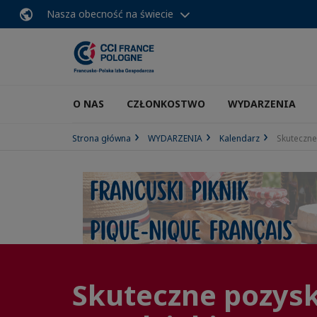
Nasza obecność na świecie
O NAS
CZŁONKOSTWO
WYDARZENIA
Strona główna
WYDARZENIA
Kalendarz
Skuteczne
Skuteczne pozysk