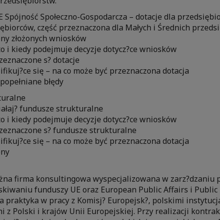
rzedsiębiorstw.
 Spójność Społeczno-Gospodarcza – dotacje dla przedsiębi
iębiorców, część przeznaczona dla Małych i Średnich przedsi
eny złożonych wniosków
o i kiedy podejmuje decyzje dotycz?ce wniosków
eznaczone s? dotacje
fikuj?ce się – na co może być przeznaczona dotacja
popełniane błędy
turalne
ałaj? fundusze strukturalne
o i kiedy podejmuje decyzje dotycz?ce wniosków
eznaczone s? fundusze strukturalne
fikuj?ce się – na co może być przeznaczona dotacja
eny
żna firma konsultingowa wyspecjalizowana w zarz?dzaniu p
skiwaniu funduszy UE oraz European Public Affairs i Public
ia praktyka w pracy z Komisj? Europejsk?, polskimi instytucj
 z Polski i krajów Unii Europejskiej. Przy realizacji kontra