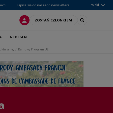
Polski
 nami
Zapisz się do naszego newslettera
LOGOWANIE
SEARCH
ZOSTAŃ CZŁONKIEM
A
NEXTGEN
rukturalne, VI Ramowy Program UE
a